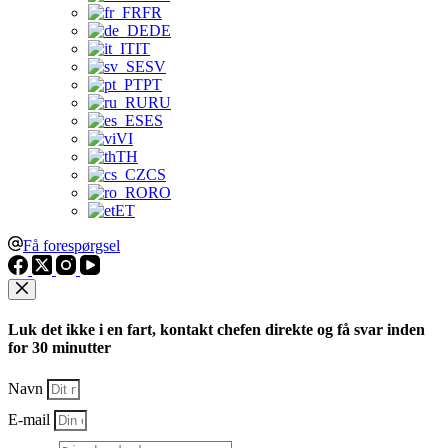
FR
DE
IT
SV
PT
RU
ES
VI
TH
CS
RO
ET
Få forespørgsel
Luk det ikke i en fart, kontakt chefen direkte og få svar inden
for 30 minutter
Navn
E-mail