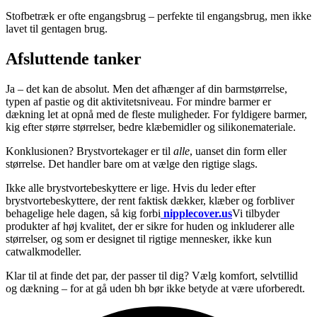
Stofbetræk er ofte engangsbrug – perfekte til engangsbrug, men ikke
lavet til gentagen brug.
Afsluttende tanker
Ja – det kan de absolut. Men det afhænger af din barmstørrelse,
typen af pastie og dit aktivitetsniveau. For mindre barmer er
dækning let at opnå med de fleste muligheder. For fyldigere barmer,
kig efter større størrelser, bedre klæbemidler og silikonemateriale.
Konklusionen? Brystvortekager er til
alle
, uanset din form eller
størrelse. Det handler bare om at vælge den rigtige slags.
Ikke alle brystvortebeskyttere er lige. Hvis du leder efter
brystvortebeskyttere, der rent faktisk dækker, klæber og forbliver
behagelige hele dagen, så kig forbi
nipplecover.us
Vi tilbyder
produkter af høj kvalitet, der er sikre for huden og inkluderer alle
størrelser, og som er designet til rigtige mennesker, ikke kun
catwalkmodeller.
Klar til at finde det par, der passer til dig? Vælg komfort, selvtillid
og dækning – for at gå uden bh bør ikke betyde at være uforberedt.