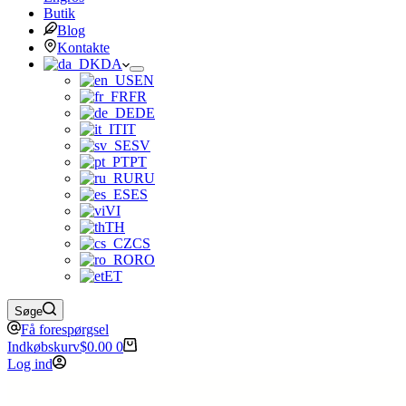
Butik
Blog
Kontakte
DA
EN
FR
DE
IT
SV
PT
RU
ES
VI
TH
CS
RO
ET
Søge
Få forespørgsel
Indkøbskurv
$
0.00
0
Log ind