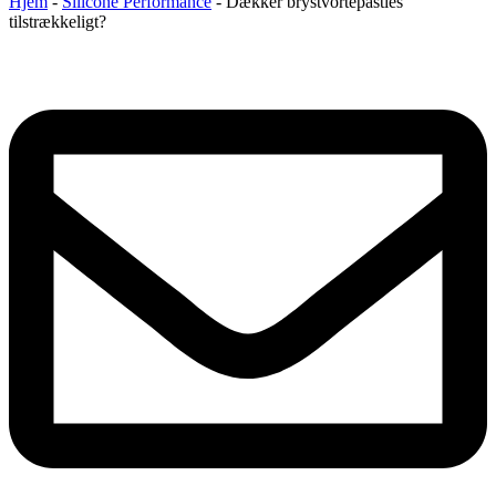
Hjem
-
Silicone Performance
-
Dækker brystvortepasties
tilstrækkeligt?