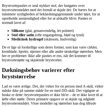
Brystvortepasties er små stykker stof, der fastgøres over
brystvorteområdet med det formål at skjule det. De bæres for at
minimere synligheden af beklædningsgenstande under tøjet, for at
opretholde anstændighed eller for at afskaffe bh'er. Pasties er
normalt lavet af:
Silikone
(glat, genanvendelig, let polstret)
Stof eller satin
(ofte engangsbrug, blød og tynd)
Medicinsk hydrogel
(skånsom, hudvenlig)
De er lige så forskellige som deres former, som kan være cirkler,
kronblade, hjerter, stjerner eller alle andre tænkelige størrelser. Men
her er problemet: Ikke alle pasties er ens, når det kommer til
brystvortestøtte og skjulende brystvorter.
Dækningsbehov varierer efter
bryststørrelse
Lad os være ærlige. Det, der virker for en person med A-skål, virker
måske ikke på samme måde for en med DD-skål. Det vigtigste at
huske er dette: brystvortepasties er ikke bh'er – de er ikke lavet til at
løfte eller støtte. Deres primære opgave er at skjule og udglatte
brystvorteområdet. Visse modeller og størrelser kan dog tilbyde