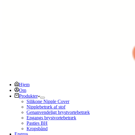
Hjem
Om
Produkter
Silikone Nipple Cover
Nipplebetræk af stof
Genanvendeligt brystvortebetræk
Engangs brystvortebetræk
Pasties BH
Kropsbånd
Engros