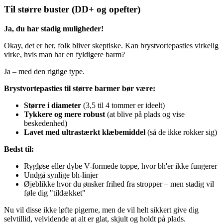
Til større buster (DD+ og opefter)
Ja, du har stadig muligheder!
Okay, det er her, folk bliver skeptiske. Kan brystvortepasties virkelig
virke, hvis man har en fyldigere barm?
Ja – med den rigtige type.
Brystvortepasties til større barmer bør være:
Større i diameter
(3,5 til 4 tommer er ideelt)
Tykkere og mere robust
(at blive på plads og vise
beskedenhed)
Lavet med ultrastærkt klæbemiddel
(så de ikke rokker sig)
Bedst til:
Rygløse eller dybe V-formede toppe, hvor bh'er ikke fungerer
Undgå synlige bh-linjer
Øjeblikke hvor du ønsker frihed fra stropper – men stadig vil
føle dig "tildækket"
Nu vil disse ikke løfte pigerne, men de vil helt sikkert give dig
selvtillid, velvidende at alt er glat, skjult og holdt på plads.