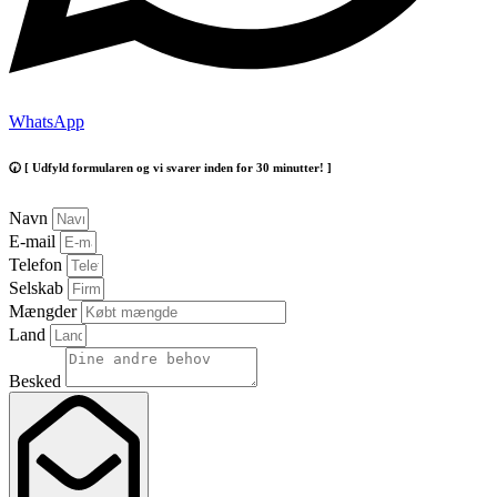
WhatsApp
🕢 [ Udfyld formularen og vi svarer inden for 30 minutter! ]
Navn
E-mail
Telefon
Selskab
Mængder
Land
Besked