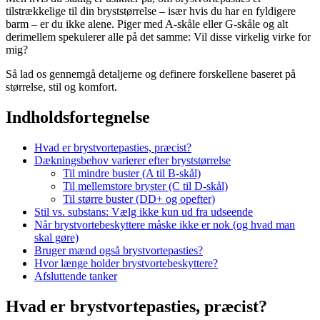
tilstrækkelige til din bryststørrelse – især hvis du har en fyldigere
barm – er du ikke alene. Piger med A-skåle eller G-skåle og alt
derimellem spekulerer alle på det samme: Vil disse virkelig virke for
mig?
Så lad os gennemgå detaljerne og definere forskellene baseret på
størrelse, stil og komfort.
Indholdsfortegnelse
Hvad er brystvortepasties, præcist?
Dækningsbehov varierer efter bryststørrelse
Til mindre buster (A til B-skål)
Til mellemstore bryster (C til D-skål)
Til større buster (DD+ og opefter)
Stil vs. substans: Vælg ikke kun ud fra udseende
Når brystvortebeskyttere måske ikke er nok (og hvad man
skal gøre)
Bruger mænd også brystvortepasties?
Hvor længe holder brystvortebeskyttere?
Afsluttende tanker
Hvad er brystvortepasties, præcist?