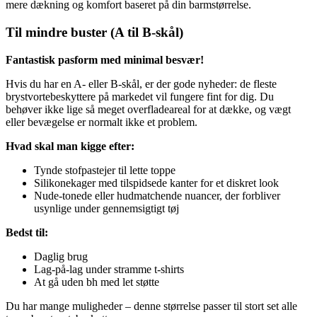
mere dækning og komfort baseret på din barmstørrelse.
Til mindre buster (A til B-skål)
Fantastisk pasform med minimal besvær!
Hvis du har en A- eller B-skål, er der gode nyheder: de fleste
brystvortebeskyttere på markedet vil fungere fint for dig. Du
behøver ikke lige så meget overfladeareal for at dække, og vægt
eller bevægelse er normalt ikke et problem.
Hvad skal man kigge efter:
Tynde stofpastejer til lette toppe
Silikonekager med tilspidsede kanter for et diskret look
Nude-tonede eller hudmatchende nuancer, der forbliver
usynlige under gennemsigtigt tøj
Bedst til:
Daglig brug
Lag-på-lag under stramme t-shirts
At gå uden bh med let støtte
Du har mange muligheder – denne størrelse passer til stort set alle