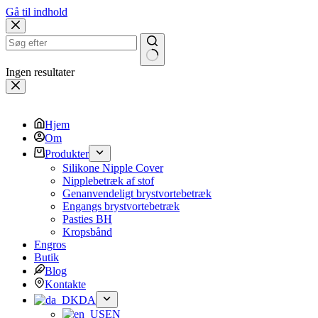
Gå til indhold
Ingen resultater
Hjem
Om
Produkter
Silikone Nipple Cover
Nipplebetræk af stof
Genanvendeligt brystvortebetræk
Engangs brystvortebetræk
Pasties BH
Kropsbånd
Engros
Butik
Blog
Kontakte
DA
EN