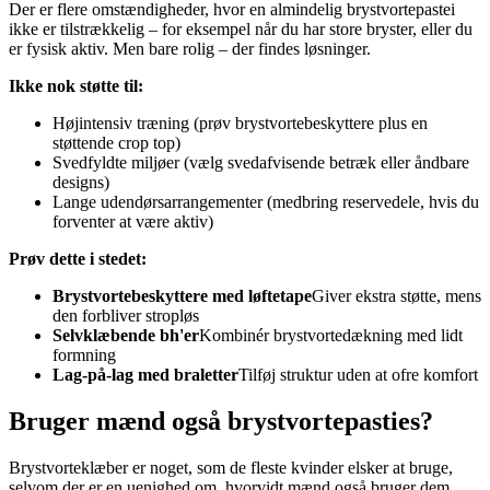
Der er flere omstændigheder, hvor en almindelig brystvortepastei
ikke er tilstrækkelig – for eksempel når du har store bryster, eller du
er fysisk aktiv. Men bare rolig – der findes løsninger.
Ikke nok støtte til:
Højintensiv træning (prøv brystvortebeskyttere plus en
støttende crop top)
Svedfyldte miljøer (vælg svedafvisende betræk eller åndbare
designs)
Lange udendørsarrangementer (medbring reservedele, hvis du
forventer at være aktiv)
Prøv dette i stedet:
Brystvortebeskyttere med løftetape
Giver ekstra støtte, mens
den forbliver stropløs
Selvklæbende bh'er
Kombinér brystvortedækning med lidt
formning
Lag-på-lag med braletter
Tilføj struktur uden at ofre komfort
Bruger mænd også brystvortepasties?
Brystvorteklæber er noget, som de fleste kvinder elsker at bruge,
selvom der er en uenighed om, hvorvidt mænd også bruger dem