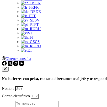
EN
FR
DE
IT
SV
PT
RU
VI
TH
CS
RO
ET
Obtener consulta
No lo cierres con prisa, contacta directamente al jefe y te respon
Nombre
Correo electrónico