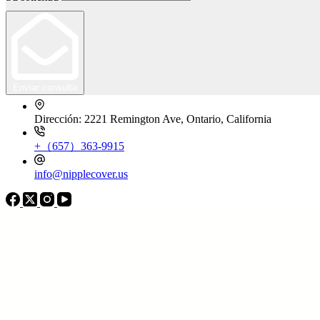
Enviar consulta
Dirección: 2221 Remington Ave, Ontario, California
+（657）363-9915
info@nipplecover.us