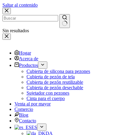
Saltar al contenido
Sin resultados
Hogar
Acerca de
Productos
Cubierta de silicona para pezones
Cubierta de pezón de tela
Cubierta de pezón reutilizable
Cubierta de pezón desechable
Sujetador con pezones
Cinta para el cuerpo
Venta al por mayor
Comercio
Blog
Contacto
ES
DA