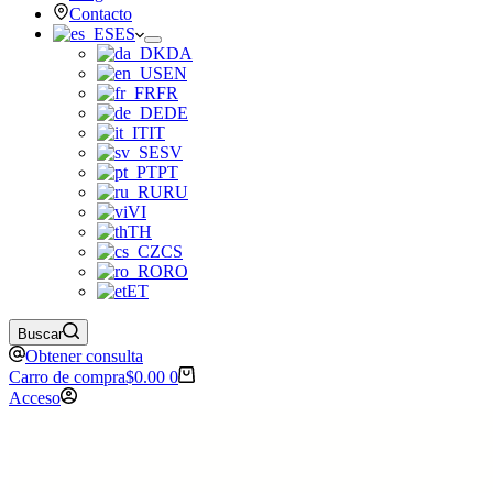
Contacto
ES
DA
EN
FR
DE
IT
SV
PT
RU
VI
TH
CS
RO
ET
Buscar
Obtener consulta
Carro de compra
$
0.00
0
Acceso