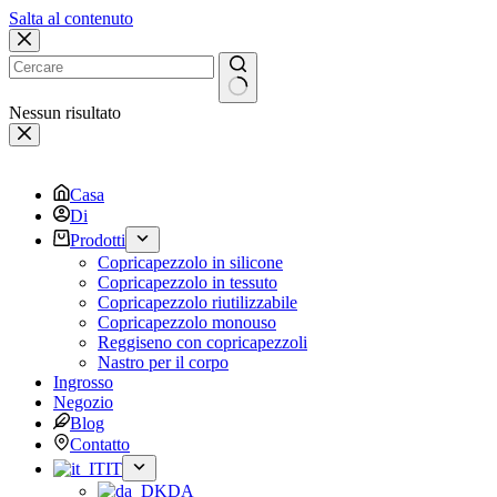
Salta al contenuto
Nessun risultato
Casa
Di
Prodotti
Copricapezzolo in silicone
Copricapezzolo in tessuto
Copricapezzolo riutilizzabile
Copricapezzolo monouso
Reggiseno con copricapezzoli
Nastro per il corpo
Ingrosso
Negozio
Blog
Contatto
IT
DA