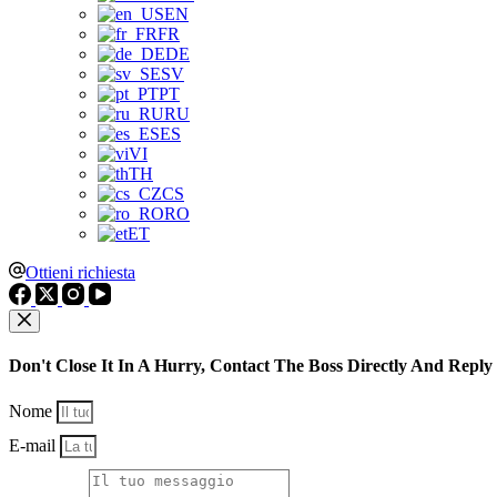
EN
FR
DE
SV
PT
RU
ES
VI
TH
CS
RO
ET
Ottieni richiesta
Don't Close It In A Hurry, Contact The Boss Directly And Reply
Nome
E-mail