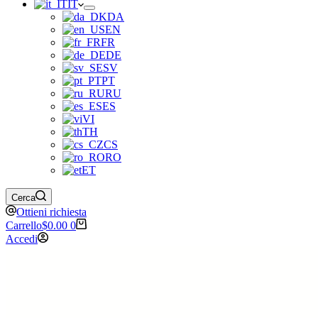
IT
DA
EN
FR
DE
SV
PT
RU
ES
VI
TH
CS
RO
ET
Cerca
Ottieni richiesta
Carrello
$
0.00
0
Accedi