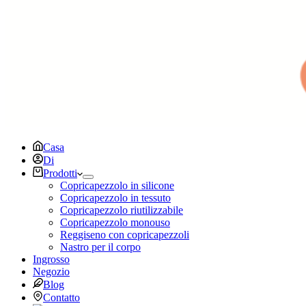
Casa
Di
Prodotti
Copricapezzolo in silicone
Copricapezzolo in tessuto
Copricapezzolo riutilizzabile
Copricapezzolo monouso
Reggiseno con copricapezzoli
Nastro per il corpo
Ingrosso
Negozio
Blog
Contatto