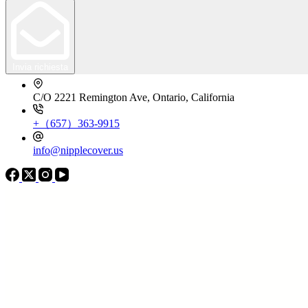
Invia richiesta
C/O 2221 Remington Ave, Ontario, California
+（657）363-9915
info@nipplecover.us