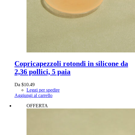
Copricapezzoli rotondi in silicone da
2,36 pollici, 5 paia
Da
$
10.49
Leggi per spedire
Aggiungi al carrello
OFFERTA