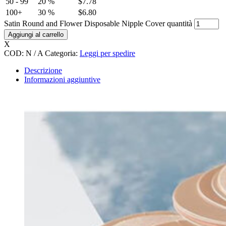
50 - 99
20 %
$
7.78
100+
30 %
$
6.80
Satin Round and Flower Disposable Nipple Cover quantità
Aggiungi al carrello
X
COD:
N / A
Categoria:
Leggi per spedire
Descrizione
Informazioni aggiuntive