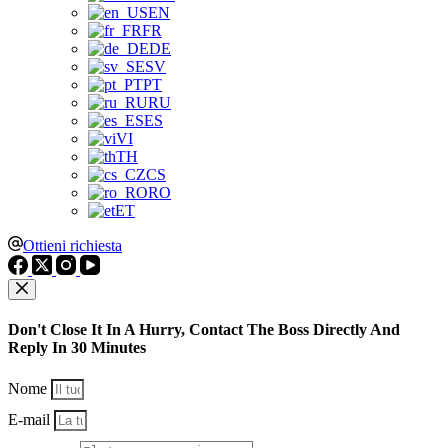
EN
FR
DE
SV
PT
RU
ES
VI
TH
CS
RO
ET
Ottieni richiesta
Don't Close It In A Hurry, Contact The Boss Directly And
Reply In 30 Minutes
Nome
E-mail