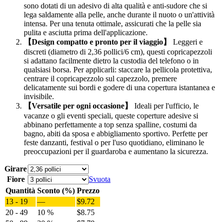
sono dotati di un adesivo di alta qualità e anti-sudore che si
lega saldamente alla pelle, anche durante il nuoto o un'attività
intensa. Per una tenuta ottimale, assicurati che la pelle sia
pulita e asciutta prima dell'applicazione.
【Design compatto e pronto per il viaggio】
Leggeri e
discreti (diametro di 2,36 pollici/6 cm), questi copricapezzoli
si adattano facilmente dietro la custodia del telefono o in
qualsiasi borsa. Per applicarli: staccare la pellicola protettiva,
centrare il copricapezzolo sul capezzolo, premere
delicatamente sui bordi e godere di una copertura istantanea e
invisibile.
【Versatile per ogni occasione】
Ideali per l'ufficio, le
vacanze o gli eventi speciali, queste coperture adesive si
abbinano perfettamente a top senza spalline, costumi da
bagno, abiti da sposa e abbigliamento sportivo. Perfette per
feste danzanti, festival o per l'uso quotidiano, eliminano le
preoccupazioni per il guardaroba e aumentano la sicurezza.
Girare
Fiore
Svuota
Quantità
Sconto (%)
Prezzo
13 - 19
—
$
9.72
20 - 49
10 %
$
8.75