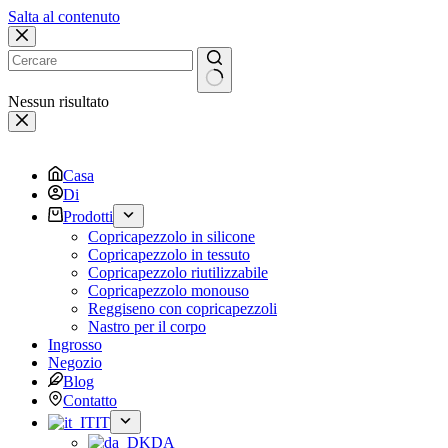
Salta al contenuto
Nessun risultato
Casa
Di
Prodotti
Copricapezzolo in silicone
Copricapezzolo in tessuto
Copricapezzolo riutilizzabile
Copricapezzolo monouso
Reggiseno con copricapezzoli
Nastro per il corpo
Ingrosso
Negozio
Blog
Contatto
IT
DA