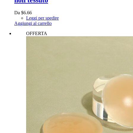
Da
$
6.66
Leggi per spedire
Aggiungi al carrello
OFFERTA