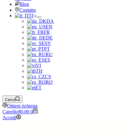
Blog
Contatto
IT
DA
EN
FR
DE
SV
PT
RU
ES
VI
TH
CS
RO
ET
Cerca
Ottieni richiesta
Carrello
$
0.00
0
Accedi