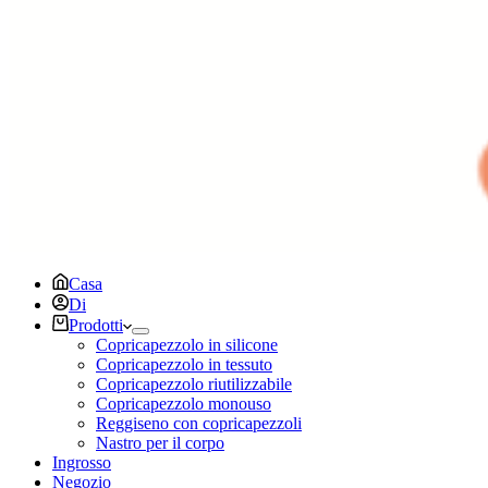
Casa
Di
Prodotti
Copricapezzolo in silicone
Copricapezzolo in tessuto
Copricapezzolo riutilizzabile
Copricapezzolo monouso
Reggiseno con copricapezzoli
Nastro per il corpo
Ingrosso
Negozio