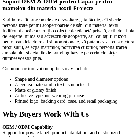
Suport OEM & ODM pentru
Capac pentru
mamelon din material textil
Proiecte
Sprijinim atât programele de dezvoltare gata făcute, cât și cele
personalizate pentru acoperitoarele de sâni din material textil.
Indiferent dacă construiți o colecție de etichetă privată, extindeți linia
de lenjerie intimă sau accesorii de acoperire, sau căutați furnizori
pentru canalele de retail și promoționale, vă putem asista cu structura
produsului, selecția mărimilor, potrivirea culorilor, personalizarea
ambalajului și detaliile de branding bazate pe cerințele pieței
dumneavoastră țintă.
Common customization options may include:
Shape and diameter options
Alegerea materialului textil sau nețesut
Matte or glossy finish
Adhesive type and wearing purpose
Printed logo, backing card, case, and retail packaging
Why Buyers Work With Us
OEM / ODM Capability
Support for private label, product adaptation, and customized