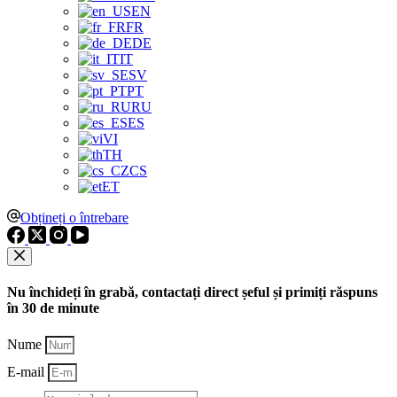
EN
FR
DE
IT
SV
PT
RU
ES
VI
TH
CS
ET
Obțineți o întrebare
Nu închideți în grabă, contactați direct șeful și primiți răspuns
în 30 de minute
Nume
E-mail