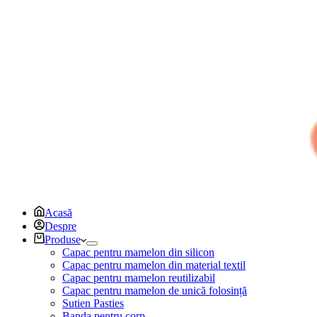
Acasă
Despre
Produse
Capac pentru mamelon din silicon
Capac pentru mamelon din material textil
Capac pentru mamelon reutilizabil
Capac pentru mamelon de unică folosință
Sutien Pasties
Banda pentru corp