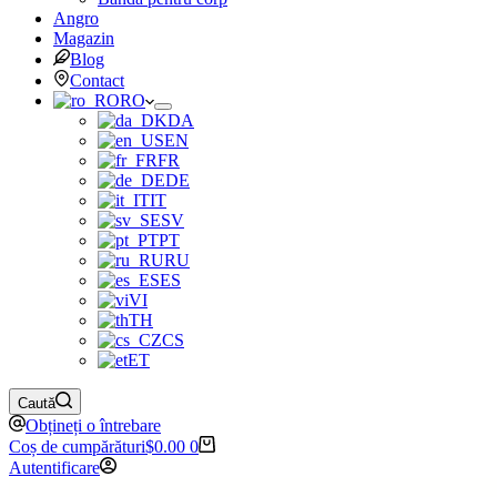
Angro
Magazin
Blog
Contact
RO
DA
EN
FR
DE
IT
SV
PT
RU
ES
VI
TH
CS
ET
Caută
Obțineți o întrebare
Coș de cumpărături
$
0.00
0
Autentificare