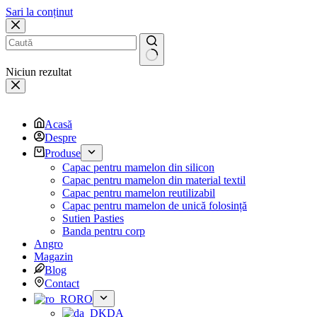
Sari la conținut
Niciun rezultat
Acasă
Despre
Produse
Capac pentru mamelon din silicon
Capac pentru mamelon din material textil
Capac pentru mamelon reutilizabil
Capac pentru mamelon de unică folosință
Sutien Pasties
Banda pentru corp
Angro
Magazin
Blog
Contact
RO
DA