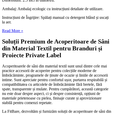
Dimensiuni: 2.5 inci în diametru.
Ambalaj: Ambalaj ecologic cu instrucțiuni detaliate de utilizare.
Instrucțiuni de Îngrijire: Spălați manual cu detergent blând și uscați
la aer.
Read More »
Soluții Premium de Acoperitoare de Sâni
din Material Textil pentru Branduri și
Proiecte Private Label
Acoperitoarele de sâni din material textil sunt unul dintre cele mai
practice accesorii de acoperire pentru colecțiile moderne de
îmbrăcăminte, programele de ținute de ocazie și liniile de accesorii
intime. Sunt apreciate pentru confortul ușor, purtarea respirabilă și
compatibilitatea cu articolele de îmbrăcăminte fără bretele, fără
spate, transparente și mulate. Pentru cumpărători, această categorie
nu este doar despre aspect, ci și despre consistență, opțiuni de
materiale prietenoase cu pielea, finisaje curate și aprovizionare
stabilă pentru comenzi repetate.
La FitBare, dezvoltăm și furnizăm soluții de acoperitoare de sâni din