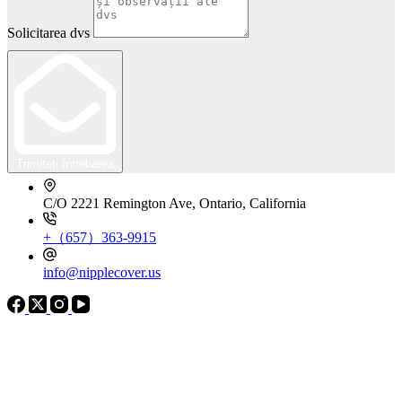
Solicitarea dvs
Trimiteți întrebarea
C/O 2221 Remington Ave, Ontario, California
+（657）363-9915
info@nipplecover.us