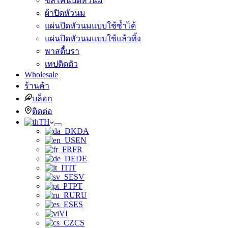
ซิลิโคนปิดหัวนม
ผ้าปิดหัวนม
แผ่นปิดหัวนมแบบใช้ซ้ำได้
แผ่นปิดหัวนมแบบใช้แล้วทิ้ง
พาสตี้บรา
เทปติดตัว
Wholesale
ร้านค้า
บล็อก
ติดต่อ
TH
DA
EN
FR
DE
IT
SV
PT
RU
ES
VI
CS