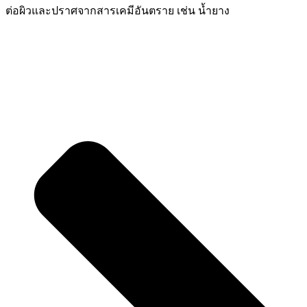
ต่อผิวและปราศจากสารเคมีอันตราย เช่น น้ำยาง