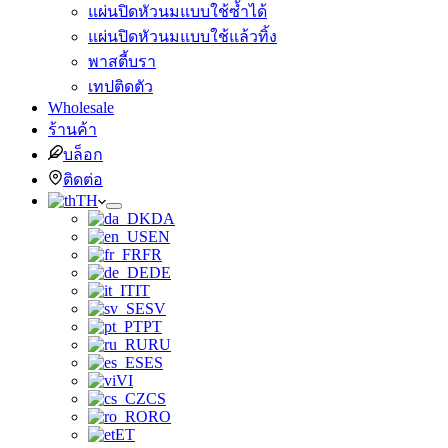
แผ่นปิดหัวนมแบบใช้ซ้ำได้
แผ่นปิดหัวนมแบบใช้แล้วทิ้ง
พาสตี้บรา
เทปติดตัว
Wholesale
ร้านค้า
บล็อก
ติดต่อ
TH
DA
EN
FR
DE
IT
SV
PT
RU
ES
VI
CS
RO
ET