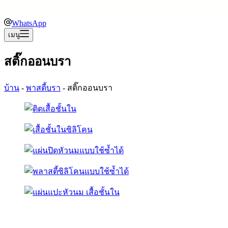
WhatsApp
เมนู
สติ๊กออนบรา
บ้าน
-
พาสตี้บรา
-
สติ๊กออนบรา