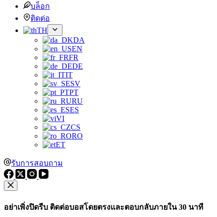
บล็อก
ติดต่อ
TH
DA
EN
FR
DE
IT
SV
PT
RU
ES
VI
CS
RO
ET
รับการสอบถาม
อย่าเพิ่งปิดรีบ ติดต่อบอสโดยตรงและตอบกลับภายใน 30 นาที