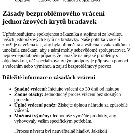
Zásady bezproblémového vrácení
jednorázových krytů bradavek
Upřednostňujeme spokojenost zákazníka a stojíme si za kvalitou
našich jednorázových krytů na bradavky. Naše politika vracení
zboží je navržena tak, aby byla přímočará a vstřícná k zákazníkům a
umožnila značkám, aby s námi mohly sebevědomě spolupracovat. V
nepravděpodobném případě, že narazíte na nějaké problémy s
objednávkou, náš specializovaný tým podpory je připraven pomoci
s vrácením nebo výměnou a zajistí bezproblémový provoz.
Důležité informace o zásadách vrácení
Snadné vrácení:
Iniciujte vrácení do 30 dnů od nákupu.
Žádné otázky:
Jednoduchý proces vrácení bez složitých
procedur.
Úplné vrácení peněz:
Získejte úplnou náhradu za způsobilé
vrácení.
Možnosti výměny:
Jednoduše vyměňte produkty, aby
vyhovovaly vašim specifickým potřebám.
„Proces návratu byl neuvěřitelně hladký. Jakékoli