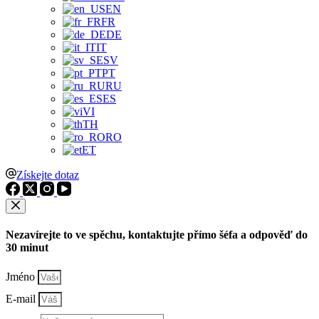
EN
FR
DE
IT
SV
PT
RU
ES
VI
TH
RO
ET
Získejte dotaz
Nezavírejte to ve spěchu, kontaktujte přímo šéfa a odpověď do
30 minut
Jméno
E-mail