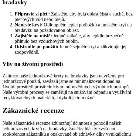
bradavky
Připravte si pleť:
Zajistěte, aby byla oblast čistá a suchá, bez
pleťových vod nebo olejů.
Naneste kryt:
Odloupněte lepicí podložku a umístěte kryt na
bradavku na požadovanou oblast.
Zajistěte na místě:
Jemně zatlačte, aby lepidlo bezpečně
přilnulo bez vzduchových bublin.
Odstraňte po použití:
Jemně sejměte kryt a zlikvidujte jej
zodpovědně.
Vliv na životní prostředí
Zatímco naše jednorázové kryty na bradavky jsou navrženy pro
jednorázové použití, zavázali jsme se minimalizovat dopad na
životní prostředí prostřednictvím odpovědných výrobních postupů.
Naše výrobní procesy se zaměřují na snižování odpadu a využívání
recyklovatelných materiálů, kdykoli je to možné.
Zákaznické recenze
Naše zákaznické recenze zdůrazňují účinnost a pohodlí našich
jednorázových krytů na bradavky. Značky hlásily zvýšenou
spokojenost zákazníků a opakované objednávky díky vynikajícímu