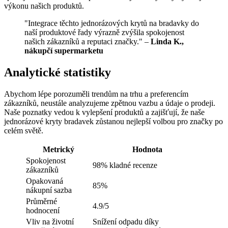
výkonu našich produktů.
"Integrace těchto jednorázových krytů na bradavky do
naší produktové řady výrazně zvýšila spokojenost
našich zákazníků a reputaci značky." –
Linda K.,
nákupčí supermarketu
Analytické statistiky
Abychom lépe porozuměli trendům na trhu a preferencím
zákazníků, neustále analyzujeme zpětnou vazbu a údaje o prodeji.
Naše poznatky vedou k vylepšení produktů a zajišťují, že naše
jednorázové kryty bradavek zůstanou nejlepší volbou pro značky po
celém světě.
Metrický
Hodnota
Spokojenost
98% kladné recenze
zákazníků
Opakovaná
85%
nákupní sazba
Průměrné
4.9/5
hodnocení
Vliv na životní
Snížení odpadu díky