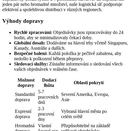
jeden pár nebo hromadné množství, naše logistická síť podporuje
efektivní a spolehlivou distribuci v různých regionech.
Výhody dopravy
Rychlé zpracování:
Objednávky jsou zpracovávány do 24
hodin, aby se minimalizovaly čekací doby.
Globální dosah:
Dodáváme na hlavní trhy včetně Singapuru,
Kanady, Austrálie a dalších.
Bezpečné balení:
Každá položka je pečlivě zabalena, aby
nedošlo k poškození během přepravy.
Sledovací služby:
Zůstaňte informováni o sledování všech
vašich objednávek v reálném čase.
Možnost
Dodací
Oblasti pokrytí
dopravy
lhůta
5-7
Standardní
Severní Amerika, Evropa,
pracovních
doprava
Asie
dnů
2-3
Expresní
Vybraná hlavní města po
pracovní
doprava
celém světě
dny
Hromadná
Vlastní
Přizpůsobitelné na základě
doprava
časové osy
velikosti objednávky