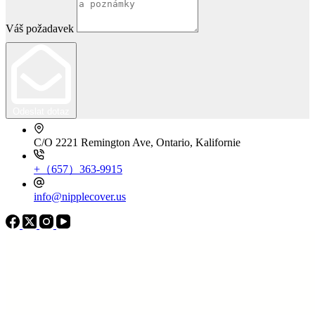
Váš požadavek
Odeslat dotaz
C/O 2221 Remington Ave, Ontario, Kalifornie
+（657）363-9915
info@nipplecover.us