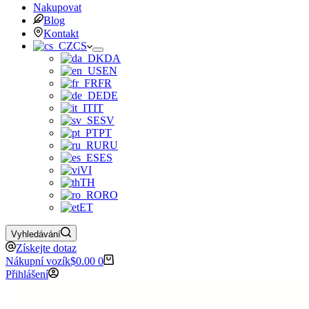
Nakupovat
Blog
Kontakt
CS
DA
EN
FR
DE
IT
SV
PT
RU
ES
VI
TH
RO
ET
Vyhledávání
Získejte dotaz
Nákupní vozík
$
0.00
0
Přihlášení