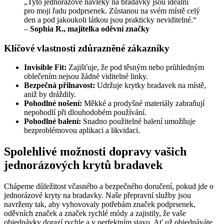
„Tyto jednorázové návleky na bradavky jsou ideální
pro moji řadu podprsenek. Zůstanou na svém místě celý
den a pod jakoukoli látkou jsou prakticky neviditelné.“
–
Sophia R., majitelka oděvní značky
Klíčové vlastnosti zdůrazněné zákazníky
Invisible Fit:
Zajišťuje, že pod těsným nebo průhledným
oblečením nejsou žádné viditelné linky.
Bezpečná přilnavost:
Udržuje krytky bradavek na místě,
aniž by dráždily.
Pohodlné nošení:
Měkké a prodyšné materiály zabraňují
nepohodlí při dlouhodobém používání.
Pohodlné balení:
Snadno použitelné balení umožňuje
bezproblémovou aplikaci a likvidaci.
Spolehlivé možnosti dopravy vašich
jednorázových krytů bradavek
Chápeme důležitost včasného a bezpečného doručení, pokud jde o
jednorázové kryty na bradavky. Naše přepravní služby jsou
navrženy tak, aby vyhovovaly potřebám značek podprsenek,
oděvních značek a značek rychlé módy a zajistily, že vaše
objednávky dorazí rychle a v perfektním stavu. Ať už objednáváte