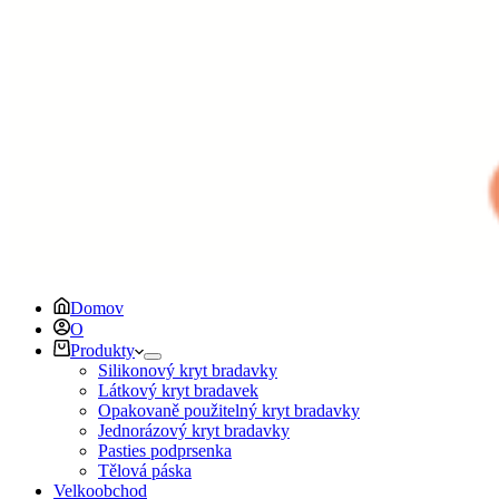
Domov
O
Produkty
Silikonový kryt bradavky
Látkový kryt bradavek
Opakovaně použitelný kryt bradavky
Jednorázový kryt bradavky
Pasties podprsenka
Tělová páska
Velkoobchod