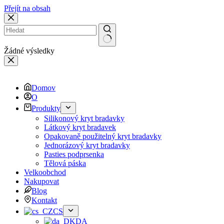
Přejít na obsah
Žádné výsledky
Domov
O
Produkty
Silikonový kryt bradavky
Látkový kryt bradavek
Opakovaně použitelný kryt bradavky
Jednorázový kryt bradavky
Pasties podprsenka
Tělová páska
Velkoobchod
Nakupovat
Blog
Kontakt
CS
DA