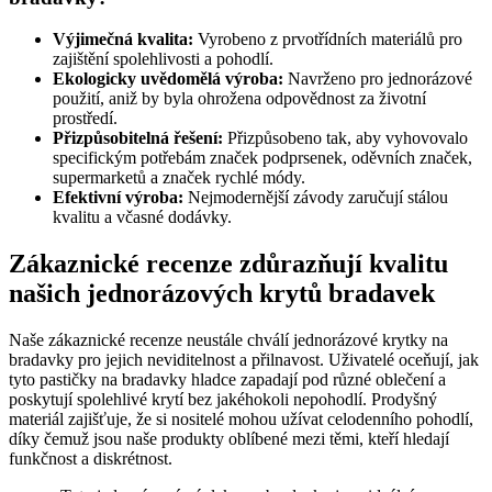
Výjimečná kvalita:
Vyrobeno z prvotřídních materiálů pro
zajištění spolehlivosti a pohodlí.
Ekologicky uvědomělá výroba:
Navrženo pro jednorázové
použití, aniž by byla ohrožena odpovědnost za životní
prostředí.
Přizpůsobitelná řešení:
Přizpůsobeno tak, aby vyhovovalo
specifickým potřebám značek podprsenek, oděvních značek,
supermarketů a značek rychlé módy.
Efektivní výroba:
Nejmodernější závody zaručují stálou
kvalitu a včasné dodávky.
Zákaznické recenze zdůrazňují kvalitu
našich jednorázových krytů bradavek
Naše zákaznické recenze neustále chválí jednorázové krytky na
bradavky pro jejich neviditelnost a přilnavost. Uživatelé oceňují, jak
tyto pastičky na bradavky hladce zapadají pod různé oblečení a
poskytují spolehlivé krytí bez jakéhokoli nepohodlí. Prodyšný
materiál zajišťuje, že si nositelé mohou užívat celodenního pohodlí,
díky čemuž jsou naše produkty oblíbené mezi těmi, kteří hledají
funkčnost a diskrétnost.