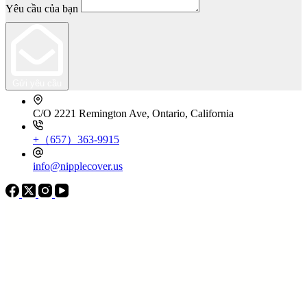
Yêu cầu của bạn
Gửi yêu cầu
C/O 2221 Remington Ave, Ontario, California
+（657）363-9915
info@nipplecover.us