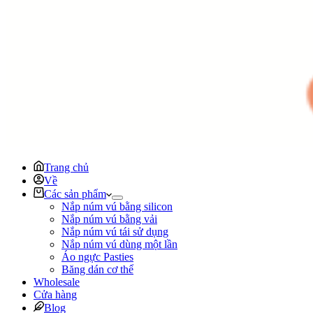
Trang chủ
Về
Các sản phẩm
Nắp núm vú bằng silicon
Nắp núm vú bằng vải
Nắp núm vú tái sử dụng
Nắp núm vú dùng một lần
Áo ngực Pasties
Băng dán cơ thể
Wholesale
Cửa hàng
Blog