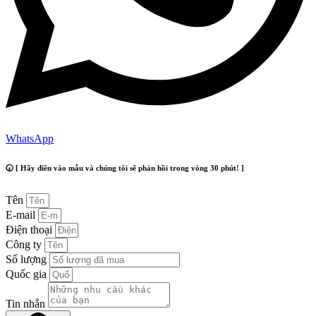
WhatsApp
🕢 [ Hãy điền vào mẫu và chúng tôi sẽ phản hồi trong vòng 30 phút! ]
Tên
E-mail
Điện thoại
Công ty
Số lượng
Quốc gia
Tin nhắn