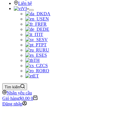
Liên hệ
VI
DA
EN
FR
DE
IT
SV
PT
RU
ES
TH
CS
RO
ET
Tìm kiếm
Nhận yêu cầu
Giỏ hàng
$
0.00
0
Đăng nhập