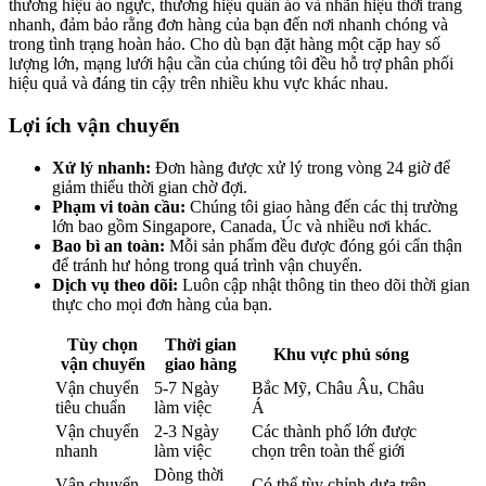
thương hiệu áo ngực, thương hiệu quần áo và nhãn hiệu thời trang
nhanh, đảm bảo rằng đơn hàng của bạn đến nơi nhanh chóng và
trong tình trạng hoàn hảo. Cho dù bạn đặt hàng một cặp hay số
lượng lớn, mạng lưới hậu cần của chúng tôi đều hỗ trợ phân phối
hiệu quả và đáng tin cậy trên nhiều khu vực khác nhau.
Lợi ích vận chuyển
Xử lý nhanh:
Đơn hàng được xử lý trong vòng 24 giờ để
giảm thiểu thời gian chờ đợi.
Phạm vi toàn cầu:
Chúng tôi giao hàng đến các thị trường
lớn bao gồm Singapore, Canada, Úc và nhiều nơi khác.
Bao bì an toàn:
Mỗi sản phẩm đều được đóng gói cẩn thận
để tránh hư hỏng trong quá trình vận chuyển.
Dịch vụ theo dõi:
Luôn cập nhật thông tin theo dõi thời gian
thực cho mọi đơn hàng của bạn.
Tùy chọn
Thời gian
Khu vực phủ sóng
vận chuyển
giao hàng
Vận chuyển
5-7 Ngày
Bắc Mỹ, Châu Âu, Châu
tiêu chuẩn
làm việc
Á
Vận chuyển
2-3 Ngày
Các thành phố lớn được
nhanh
làm việc
chọn trên toàn thế giới
Dòng thời
Vận chuyển
Có thể tùy chỉnh dựa trên