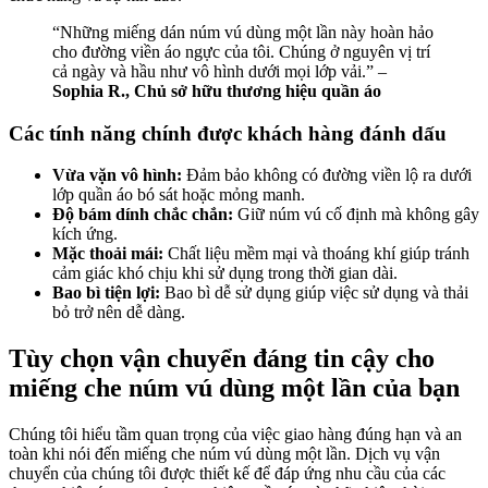
“Những miếng dán núm vú dùng một lần này hoàn hảo
cho đường viền áo ngực của tôi. Chúng ở nguyên vị trí
cả ngày và hầu như vô hình dưới mọi lớp vải.” –
Sophia R., Chủ sở hữu thương hiệu quần áo
Các tính năng chính được khách hàng đánh dấu
Vừa vặn vô hình:
Đảm bảo không có đường viền lộ ra dưới
lớp quần áo bó sát hoặc mỏng manh.
Độ bám dính chắc chắn:
Giữ núm vú cố định mà không gây
kích ứng.
Mặc thoải mái:
Chất liệu mềm mại và thoáng khí giúp tránh
cảm giác khó chịu khi sử dụng trong thời gian dài.
Bao bì tiện lợi:
Bao bì dễ sử dụng giúp việc sử dụng và thải
bỏ trở nên dễ dàng.
Tùy chọn vận chuyển đáng tin cậy cho
miếng che núm vú dùng một lần của bạn
Chúng tôi hiểu tầm quan trọng của việc giao hàng đúng hạn và an
toàn khi nói đến miếng che núm vú dùng một lần. Dịch vụ vận
chuyển của chúng tôi được thiết kế để đáp ứng nhu cầu của các