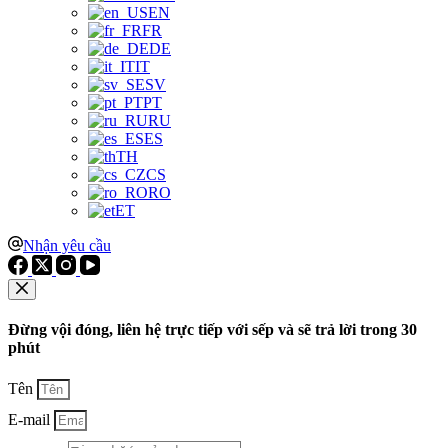
EN
FR
DE
IT
SV
PT
RU
ES
TH
CS
RO
ET
Nhận yêu cầu
Đừng vội đóng, liên hệ trực tiếp với sếp và sẽ trả lời trong 30
phút
Tên
E-mail