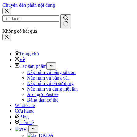
Chuyển đến phần nội dung
Không có kết quả
Trang chủ
Về
Các sản phẩm
Nắp núm vú bằng silicon
Nắp núm vú bằng vải
Nắp núm vú tái sử dụng
Nắp núm vú dùng một lần
Áo ngực Pasties
Băng dán cơ thể
Wholesale
Cửa hàng
Blog
Liên hệ
VI
DA