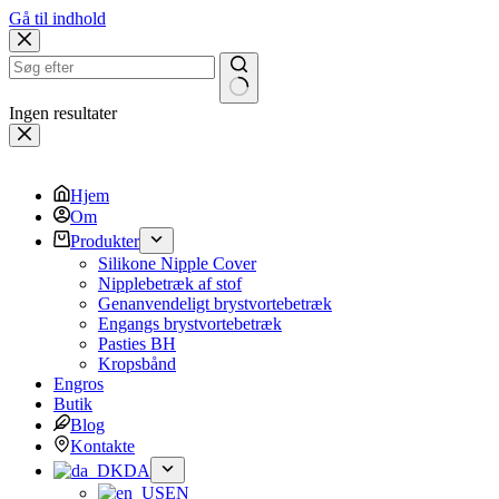
Gå til indhold
Ingen resultater
Hjem
Om
Produkter
Silikone Nipple Cover
Nipplebetræk af stof
Genanvendeligt brystvortebetræk
Engangs brystvortebetræk
Pasties BH
Kropsbånd
Engros
Butik
Blog
Kontakte
DA
EN