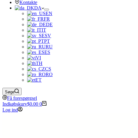
Kontakte
DA
EN
FR
DE
IT
SV
PT
RU
ES
VI
TH
CS
RO
ET
Søge
Få forespørgsel
Indkøbskurv
$
0.00
0
Log ind