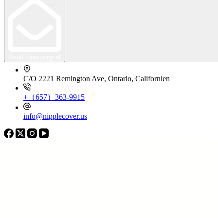
Send forespørgsel
C/O 2221 Remington Ave, Ontario, Californien
+（657）363-9915
info@nipplecover.us