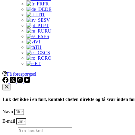
FR
DE
IT
SV
PT
RU
ES
VI
TH
CS
RO
ET
Få forespørgsel
Luk det ikke i en fart, kontakt chefen direkte og få svar inden fo
Navn
E-mail