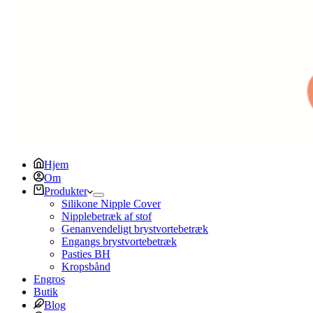
Hjem
Om
Produkter
Silikone Nipple Cover
Nipplebetræk af stof
Genanvendeligt brystvortebetræk
Engangs brystvortebetræk
Pasties BH
Kropsbånd
Engros
Butik
Blog