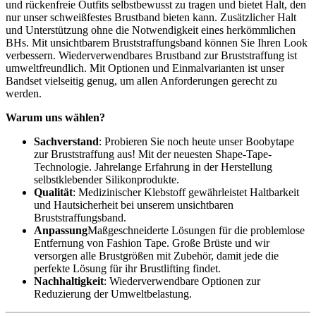
und rückenfreie Outfits selbstbewusst zu tragen und bietet Halt, den
nur unser schweißfestes Brustband bieten kann. Zusätzlicher Halt
und Unterstützung ohne die Notwendigkeit eines herkömmlichen
BHs. Mit unsichtbarem Bruststraffungsband können Sie Ihren Look
verbessern. Wiederverwendbares Brustband zur Bruststraffung ist
umweltfreundlich. Mit Optionen und Einmalvarianten ist unser
Bandset vielseitig genug, um allen Anforderungen gerecht zu
werden.
Warum uns wählen?
Sachverstand
: Probieren Sie noch heute unser Boobytape
zur Bruststraffung aus! Mit der neuesten Shape-Tape-
Technologie. Jahrelange Erfahrung in der Herstellung
selbstklebender Silikonprodukte.
Qualität
: Medizinischer Klebstoff gewährleistet Haltbarkeit
und Hautsicherheit bei unserem unsichtbaren
Bruststraffungsband.
Anpassung
Maßgeschneiderte Lösungen für die problemlose
Entfernung von Fashion Tape. Große Brüste und wir
versorgen alle Brustgrößen mit Zubehör, damit jede die
perfekte Lösung für ihr Brustlifting findet.
Nachhaltigkeit
: Wiederverwendbare Optionen zur
Reduzierung der Umweltbelastung.