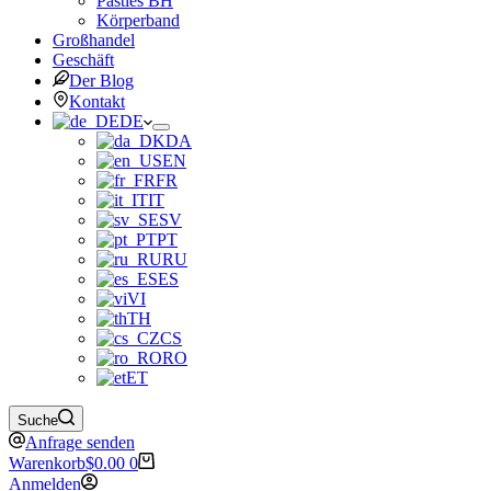
Pasties BH
Körperband
Großhandel
Geschäft
Der Blog
Kontakt
DE
DA
EN
FR
IT
SV
PT
RU
ES
VI
TH
CS
RO
ET
Suche
Anfrage senden
Warenkorb
$
0.00
0
Anmelden