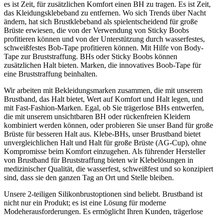
es ist Zeit, für zusätzlichen Komfort einen BH zu tragen. Es ist Zeit,
das Kleidungsklebeband zu entfernen. Wo sich Trends über Nacht
ändern, hat sich Brustklebeband als spielentscheidend für große
Brüste erwiesen, die von der Verwendung von Sticky Boobs
profitieren können und von der Unterstützung durch wasserfestes,
schweißfestes Bob-Tape profitieren können. Mit Hilfe von Body-
Tape zur Bruststraffung. BHs oder Sticky Boobs können
zusätzlichen Halt bieten. Marken, die innovatives Boob-Tape für
eine Bruststraffung beinhalten.
Wir arbeiten mit Bekleidungsmarken zusammen, die mit unserem
Brustband, das Halt bietet, Wert auf Komfort und Halt legen, und
mit Fast-Fashion-Marken. Egal, ob Sie trägerlose BHs entwerfen,
die mit unserem unsichtbaren BH oder rückenfreien Kleidern
kombiniert werden können, oder probieren Sie unser Band für große
Brüste für besseren Halt aus. Klebe-BHs, unser Brustband bietet
unvergleichlichen Halt und Halt für große Brüste (AG-Cup), ohne
Kompromisse beim Komfort einzugehen. Als führender Hersteller
von Brustband für Bruststraffung bieten wir Klebelösungen in
medizinischer Qualität, die wasserfest, schweißfest und so konzipiert
sind, dass sie den ganzen Tag an Ort und Stelle bleiben.
Unsere 2-teiligen Silikonbrustoptionen sind beliebt. Brustband ist
nicht nur ein Produkt; es ist eine Lösung für moderne
Modeherausforderungen. Es ermöglicht Ihren Kunden, trägerlose