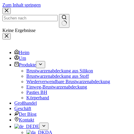
Zum Inhalt springen
Keine Ergebnisse
Heim
Um
Produkte
Brustwarzenabdeckung aus Silikon
Brustwarzenabdeckung aus Stoff
Wiederverwendbare Brustwarzenabdeckung
Einweg-Brustwarzenabdeckung
Pasties BH
Körperband
Großhandel
Geschäft
Der Blog
Kontakt
DE
DA