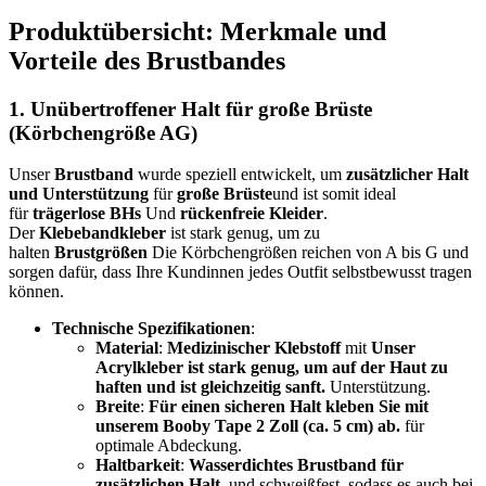
Produktübersicht: Merkmale und
Vorteile des Brustbandes
1.
Unübertroffener Halt für große Brüste
(Körbchengröße AG)
Unser
Brustband
wurde speziell entwickelt, um
zusätzlicher Halt
und Unterstützung
für
große Brüste
und ist somit ideal
für
trägerlose BHs
Und
rückenfreie Kleider
.
Der
Klebebandkleber
ist stark genug, um zu
halten
Brustgrößen
Die Körbchengrößen reichen von A bis G und
sorgen dafür, dass Ihre Kundinnen jedes Outfit selbstbewusst tragen
können.
Technische Spezifikationen
:
Material
:
Medizinischer Klebstoff
mit
Unser
Acrylkleber ist stark genug, um auf der Haut zu
haften und ist gleichzeitig sanft.
Unterstützung.
Breite
:
Für einen sicheren Halt kleben Sie mit
unserem Booby Tape 2 Zoll (ca. 5 cm) ab.
für
optimale Abdeckung.
Haltbarkeit
:
Wasserdichtes Brustband für
zusätzlichen Halt.
und schweißfest, sodass es auch bei