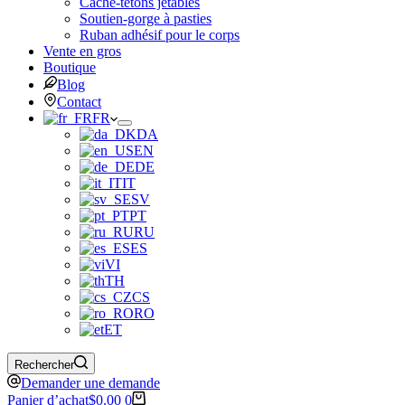
Cache-tétons jetables
Soutien-gorge à pasties
Ruban adhésif pour le corps
Vente en gros
Boutique
Blog
Contact
FR
DA
EN
DE
IT
SV
PT
RU
ES
VI
TH
CS
RO
ET
Rechercher
Demander une demande
Panier d’achat
$
0.00
0