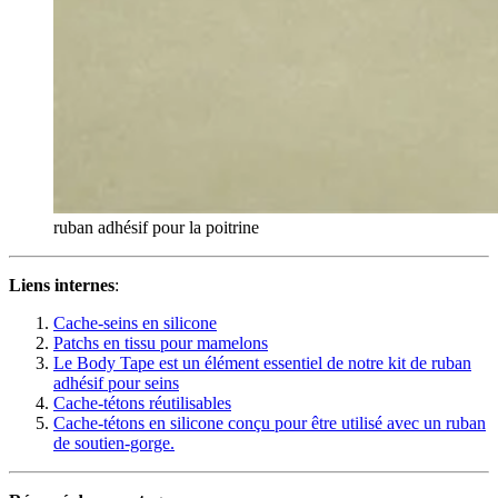
ruban adhésif pour la poitrine
Liens internes
:
Cache-seins en silicone
Patchs en tissu pour mamelons
Le Body Tape est un élément essentiel de notre kit de ruban
adhésif pour seins
Cache-tétons réutilisables
Cache-tétons en silicone conçu pour être utilisé avec un ruban
de soutien-gorge.