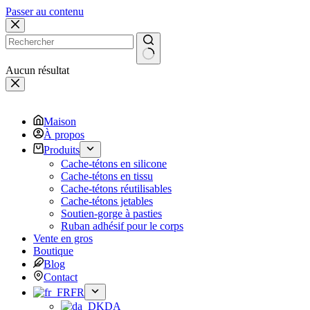
Passer au contenu
Aucun résultat
Maison
À propos
Produits
Cache-tétons en silicone
Cache-tétons en tissu
Cache-tétons réutilisables
Cache-tétons jetables
Soutien-gorge à pasties
Ruban adhésif pour le corps
Vente en gros
Boutique
Blog
Contact
FR
DA