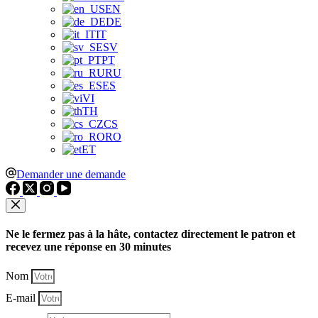
EN
DE
IT
SV
PT
RU
ES
VI
TH
CS
RO
ET
Demander une demande
Ne le fermez pas à la hâte, contactez directement le patron et
recevez une réponse en 30 minutes
Nom
E-mail