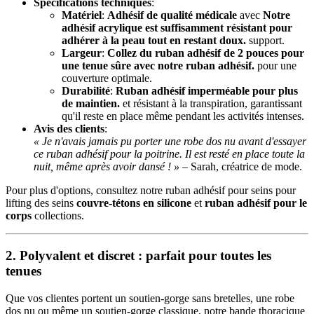
Spécifications techniques
:
Matériel
:
Adhésif de qualité médicale
avec
Notre
adhésif acrylique est suffisamment résistant pour
adhérer à la peau tout en restant doux.
support.
Largeur
:
Collez du ruban adhésif de 2 pouces pour
une tenue sûre avec notre ruban adhésif.
pour une
couverture optimale.
Durabilité
:
Ruban adhésif imperméable pour plus
de maintien.
et résistant à la transpiration, garantissant
qu'il reste en place même pendant les activités intenses.
Avis des clients
:
« Je n'avais jamais pu porter une robe dos nu avant d'essayer
ce ruban adhésif pour la poitrine. Il est resté en place toute la
nuit, même après avoir dansé ! »
– Sarah, créatrice de mode.
Pour plus d'options, consultez notre ruban adhésif pour seins pour
lifting des seins
couvre-tétons en silicone
et
ruban adhésif pour le
corps
collections.
2.
Polyvalent et discret : parfait pour toutes les
tenues
Que vos clientes portent un soutien-gorge sans bretelles, une robe
dos nu ou même un soutien-gorge classique, notre bande thoracique