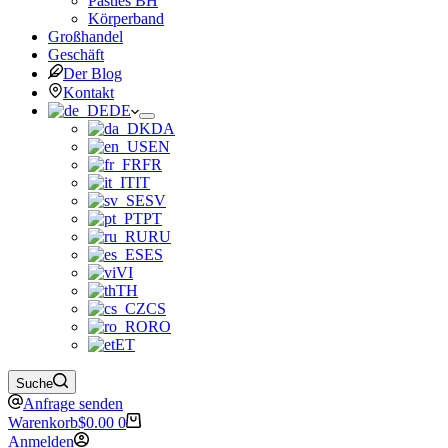
Pasties BH
Körperband
Großhandel
Geschäft
Der Blog
Kontakt
DE
DA
EN
FR
IT
SV
PT
RU
ES
VI
TH
CS
RO
ET
Suche
Anfrage senden
Warenkorb
$
0.00
0
Anmelden