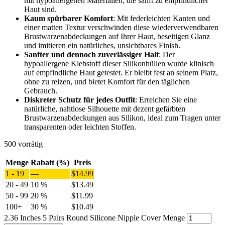
mit hypoallergenen Materialien, die sanft zu empfindlicher
Haut sind.
Kaum spürbarer Komfort
: Mit federleichten Kanten und
einer matten Textur verschwinden diese wiederverwendbaren
Brustwarzenabdeckungen auf Ihrer Haut, beseitigen Glanz
und imitieren ein natürliches, unsichtbares Finish.
Sanfter und dennoch zuverlässiger Halt
: Der
hypoallergene Klebstoff dieser Silikonhüllen wurde klinisch
auf empfindliche Haut getestet. Er bleibt fest an seinem Platz,
ohne zu reizen, und bietet Komfort für den täglichen
Gebrauch.
Diskreter Schutz für jedes Outfit
: Erreichen Sie eine
natürliche, nahtlose Silhouette mit dezent gefärbten
Brustwarzenabdeckungen aus Silikon, ideal zum Tragen unter
transparenten oder leichten Stoffen.
500 vorrätig
Menge
Rabatt (%)
Preis
1 - 19
—
$
14.99
20 - 49
10 %
$
13.49
50 - 99
20 %
$
11.99
100+
30 %
$
10.49
2.36 Inches 5 Pairs Round Silicone Nipple Cover Menge