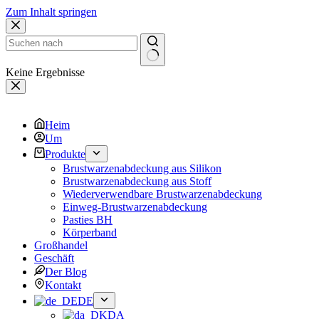
Zum Inhalt springen
Keine Ergebnisse
Heim
Um
Produkte
Brustwarzenabdeckung aus Silikon
Brustwarzenabdeckung aus Stoff
Wiederverwendbare Brustwarzenabdeckung
Einweg-Brustwarzenabdeckung
Pasties BH
Körperband
Großhandel
Geschäft
Der Blog
Kontakt
DE
DA