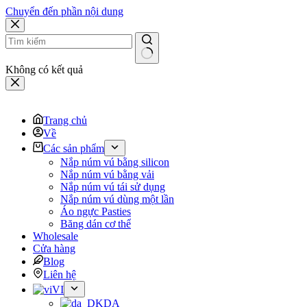
Chuyển đến phần nội dung
Không có kết quả
Trang chủ
Về
Các sản phẩm
Nắp núm vú bằng silicon
Nắp núm vú bằng vải
Nắp núm vú tái sử dụng
Nắp núm vú dùng một lần
Áo ngực Pasties
Băng dán cơ thể
Wholesale
Cửa hàng
Blog
Liên hệ
VI
DA