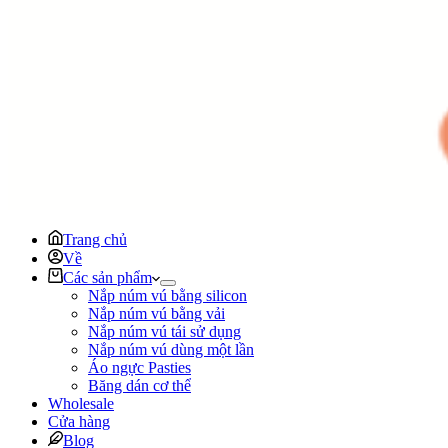
Trang chủ
Về
Các sản phẩm
Nắp núm vú bằng silicon
Nắp núm vú bằng vải
Nắp núm vú tái sử dụng
Nắp núm vú dùng một lần
Áo ngực Pasties
Băng dán cơ thể
Wholesale
Cửa hàng
Blog