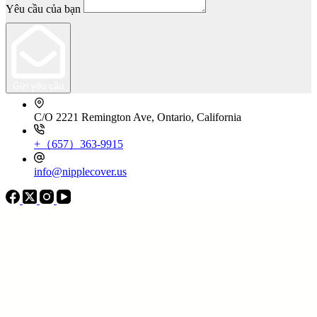
Yêu cầu của bạn
Gửi yêu cầu
C/O 2221 Remington Ave, Ontario, California
+（657）363-9915
info@nipplecover.us