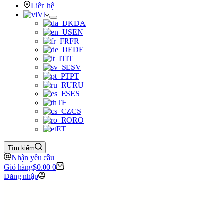
Liên hệ
VI
DA
EN
FR
DE
IT
SV
PT
RU
ES
TH
CS
RO
ET
Tìm kiếm
Nhận yêu cầu
Giỏ hàng
$
0.00
0
Đăng nhập