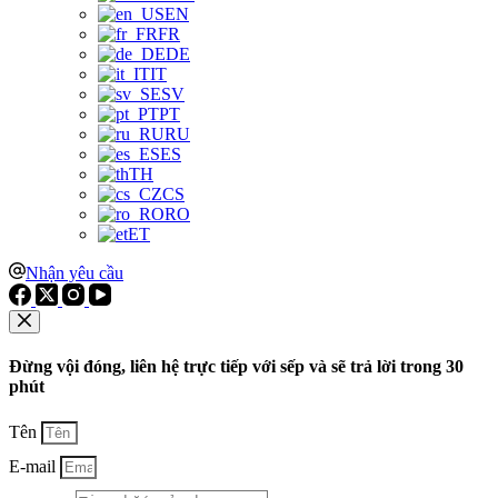
EN
FR
DE
IT
SV
PT
RU
ES
TH
CS
RO
ET
Nhận yêu cầu
Đừng vội đóng, liên hệ trực tiếp với sếp và sẽ trả lời trong 30
phút
Tên
E-mail