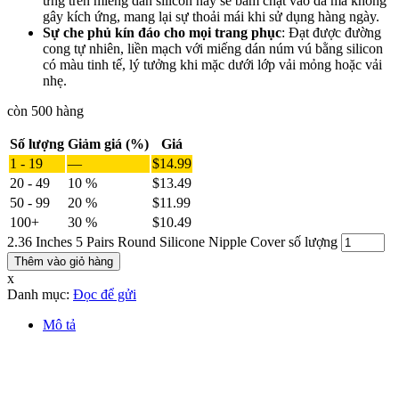
ứng trên miếng dán silicon này sẽ bám chặt vào da mà không
gây kích ứng, mang lại sự thoải mái khi sử dụng hàng ngày.
Sự che phủ kín đáo cho mọi trang phục
: Đạt được đường
cong tự nhiên, liền mạch với miếng dán núm vú bằng silicon
có màu tinh tế, lý tưởng khi mặc dưới lớp vải mỏng hoặc vải
nhẹ.
còn 500 hàng
Số lượng
Giảm giá (%)
Giá
1 - 19
—
$
14.99
20 - 49
10 %
$
13.49
50 - 99
20 %
$
11.99
100+
30 %
$
10.49
2.36 Inches 5 Pairs Round Silicone Nipple Cover số lượng
Thêm vào giỏ hàng
x
Danh mục:
Đọc để gửi
Mô tả