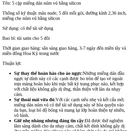
Tên: 5 cặp miếng dán núm vú bằng silicon
Thông số kỹ thuật: màu nude, 5 đôi mỗi gói, đường kính 2,36 inch,
miếng che núm vú bằng silicon
Sử dụng: có thể tái sử dụng
Bao bì: túi satin cho 5 đôi
Thời gian giao hàng: sẵn sàng giao hàng, 3-7 ngày đến miền tây và
miền đông Hoa Kỳ trong nước
Thuận lợi:
Sự thay thế hoàn hảo cho áo ngực
:Những miếng dán đầu
ngực tự dính này có các cạnh được bo tròn để tạo vẻ ngoài
mịn màng hoàn hảo khi mặc bất kỳ trang phục nào, kết hợp
với chất liệu không gây dị ứng, thân thiện với làn da nhạy
cảm.
Sự thoải mái vừa đủ
:Với các cạnh siêu nhẹ và kết cấu mờ,
miếng dán núm vú có thể tái sử dụng này sẽ hòa quyện vào
da bạn, loại bỏ độ bóng và mang lại lớp hoàn thiện tự nhiên,
vô hình.
Giữ nhẹ nhàng nhưng đáng tin cậy
:Đã được thử nghiệm
lâm sàng dành cho da nhạy cảm, chất kết dính không gây dị