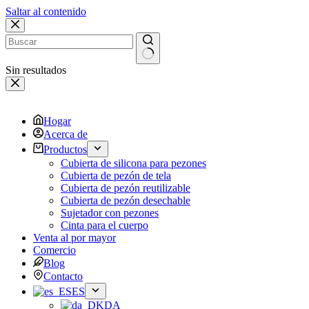
Saltar al contenido
Sin resultados
Hogar
Acerca de
Productos
Cubierta de silicona para pezones
Cubierta de pezón de tela
Cubierta de pezón reutilizable
Cubierta de pezón desechable
Sujetador con pezones
Cinta para el cuerpo
Venta al por mayor
Comercio
Blog
Contacto
ES
DA