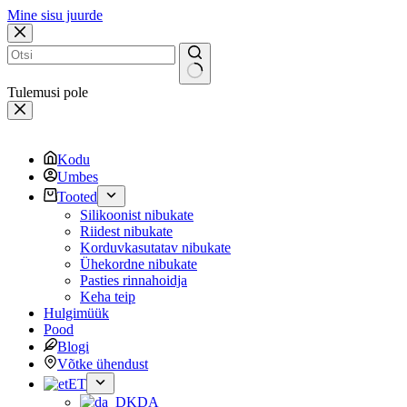
Mine sisu juurde
Tulemusi pole
Kodu
Umbes
Tooted
Silikoonist nibukate
Riidest nibukate
Korduvkasutatav nibukate
Ühekordne nibukate
Pasties rinnahoidja
Keha teip
Hulgimüük
Pood
Blogi
Võtke ühendust
ET
DA