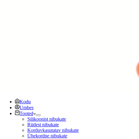
Kodu
Umbes
Tooted
Silikoonist nibukate
Riidest nibukate
Korduvkasutatav nibukate
Ühekordne nibukate