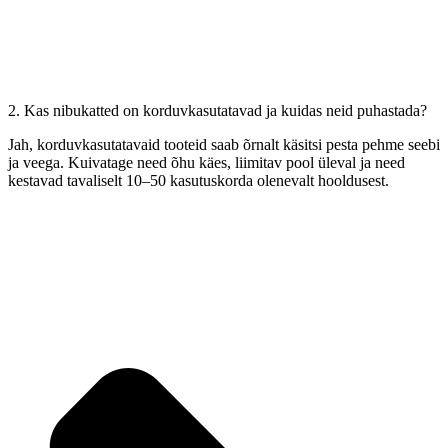
2. Kas nibukatted on korduvkasutatavad ja kuidas neid puhastada?
Jah, korduvkasutatavaid tooteid saab õrnalt käsitsi pesta pehme seebi
ja veega. Kuivatage need õhu käes, liimitav pool üleval ja need
kestavad tavaliselt 10–50 kasutuskorda olenevalt hooldusest.