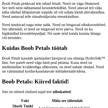
Boob Petals peidavad teie nibud õrnalt. Need on väga õhukesed.
See teeb neist nähtamatud kroonlehekilbid. Need aitavad teil välja
näha siledad läbipaistvate toppide all või seljata kleidi abivahendina.
Need annavad teile rinnahoidjavaba enesekindluse.
Need tunduvad nagu teine nahk. Need on hingavad nibukroonlehed.
See tähendab, et need on mugavad terve päeva. Need on ka
higikindlad kroonlehepadjad. Nii saate neid kanda kuuma ilmaga
või treenides.
Kuidas Boob Petals töötab
Boob Petals kasutab spetsiaalset kleepuvat osa nimega HydroSilk™
liim. See paneb need väga hästi peal püsima. Kuna need on
meditsiinilise kvaliteediga silikoonist, on need nahale ohutud. Need
on valmistatud korduvkasutatavate teibialternatiividena.
Boob Petals: Kiired faktid!
Siin on mõned olulised asjad teie
nibukatted
:
Fakt
Mida see tähendab
Shark Tanki