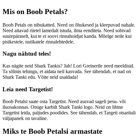
Mis on Boob Petals?
Boob Petals on nibukatted. Need on õhukesed ja kleepuvad nahale.
Need aitavad riietel lamedalt istuda, ilma eenditeta. Need sobivad
suurepäraselt, kui te ei soovi rinnahoidjat kanda. Mõelge neile kui
pisikestele, nutikatele rinnalehtedele.
Nagu nähtud teles!
Kas nägite neid Shark Tankis? Jah! Lori Greinerile need meeldisid.
Ta sõlmis tehingu, et aidata neil kasvada. See tähendab, et nad on
Shark Tanki edu. Võite neid usaldada!
Leia need Targetist!
Boob Petalsi saate osta Targetist. Need asuvad sageli pesu- või
iluosakonnas. Otsige karbilt Shark Tanki logo. Neid on lihtne
Targetist leida, paljudes poodides. See tähendab, et Targeti otsariiuli
väljapanek on tavaline.
Miks te Boob Petalsi armastate