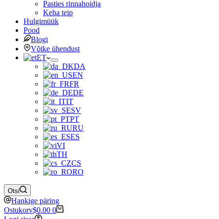
Pasties rinnahoidja
Keha teip
Hulgimüük
Pood
Blogi
Võtke ühendust
ET
DA
EN
FR
DE
IT
SV
PT
RU
ES
VI
TH
CS
RO
Otsi
Hankige päring
Ostukorv
$
0.00
0