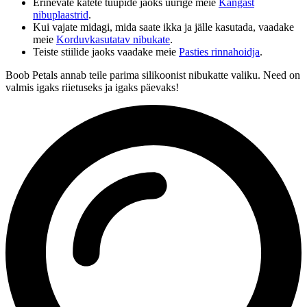
Erinevate katete tüüpide jaoks uurige meie
Kangast
nibuplaastrid
.
Kui vajate midagi, mida saate ikka ja jälle kasutada, vaadake
meie
Korduvkasutatav nibukate
.
Teiste stiilide jaoks vaadake meie
Pasties rinnahoidja
.
Boob Petals annab teile parima silikoonist nibukatte valiku. Need on
valmis igaks riietuseks ja igaks päevaks!