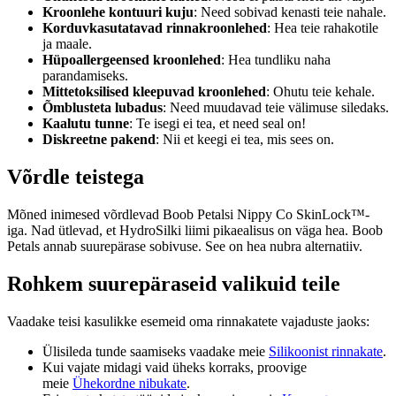
Kroonlehe kontuuri kuju
: Need sobivad kenasti teie nahale.
Korduvkasutatavad rinnakroonlehed
: Hea teie rahakotile
ja maale.
Hüpoallergeensed kroonlehed
: Hea tundliku naha
parandamiseks.
Mittetoksilised kleepuvad kroonlehed
: Ohutu teie kehale.
Õmblusteta lubadus
: Need muudavad teie välimuse siledaks.
Kaalutu tunne
: Te isegi ei tea, et need seal on!
Diskreetne pakend
: Nii et keegi ei tea, mis sees on.
Võrdle teistega
Mõned inimesed võrdlevad Boob Petalsi Nippy Co SkinLock™-
iga. Nad ütlevad, et HydroSilki liimi pikaealisus on väga hea. Boob
Petals annab suurepärase sobivuse. See on hea nubra alternatiiv.
Rohkem suurepäraseid valikuid teile
Vaadake teisi kasulikke esemeid oma rinnakatete vajaduste jaoks:
Ülisileda tunde saamiseks vaadake meie
Silikoonist rinnakate
.
Kui vajate midagi vaid üheks korraks, proovige
meie
Ühekordne nibukate
.