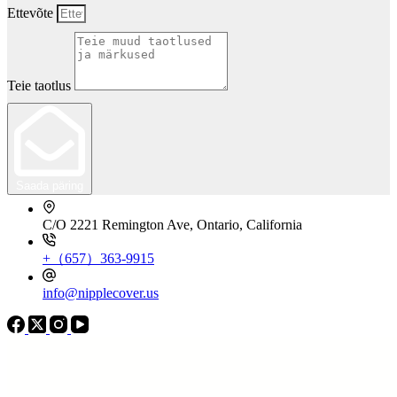
Ettevõte
Teie taotlus
Saada päring
C/O 2221 Remington Ave, Ontario, California
+（657）363-9915
info@nipplecover.us