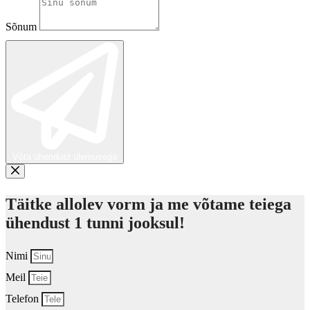
Sõnum
Võta ühendust ülemusega
Täitke allolev vorm ja me võtame teiega
ühendust 1 tunni jooksul!
Nimi
Meil
Telefon