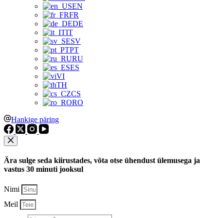
EN
FR
DE
IT
SV
PT
RU
ES
VI
TH
CS
RO
Hankige päring
Ära sulge seda kiirustades, võta otse ühendust ülemusega ja
vastus 30 minuti jooksul
Nimi
Meil