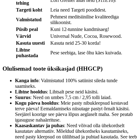
Lori Greiner aitas neid (S11E16)!
tehing
Targeti koht
Leia need Targeti poodidest.
Pehmest meditsiinilise kvaliteediga
Valmistatud
silikoonist.
Püsib peal
Kuni 12-tunnine kandmisaeg!
Värvid
Universal Nude, Cocoa, Rosewood.
Kasuta uuesti
Kasuta neid 25-30 korda!
Lihtne
Pese seebiga, lase õhu käes kuivada.
puhastada
Olulisemad toote üksikasjad (HHGCP)
Kanga info
: Valmistatud 100% satiinist sileda tunde
saamiseks.
Lihtne hooldus
: Lihtsalt pese neid käsitsi.
Suurus
: Need on umbes 7,5 cm / 2,95 tolli laiad.
Kogu päeva hooldus
: Meie pasty nibukleepsud kestavad
terve päeva! Eemaldamiseks niisutage pastyt õrnalt käsitsi.
Seejärel koorige see päeva lõpus aeglaselt maha. See peatab
igasuguse nahaärrituse.
Kaasaskantav ja puhas
: Need võivad olla ühekordselt
kasutatav alternatiiv. Mõeldud ühekordseks kasutamiseks,
need pasty kleepsud on ülilihtsad ja puhtad kasutada. See teeb