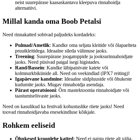
neist suurepärase kaasaskantava kleepuva rinnahoidja
alternatiivi.
Millal kanda oma Boob Petalsi
Need rinnakatted sobivad paljudeks kordadeks:
Pulmad/Ametlik
: Kandke oma seljata kleitide või õlapaelteta
pruutkleitidega. Ideaalne sileda välimuse jaoks.
Treening
: Suurepärane joogatoppide ja jooksurinnahoidjate
jaoks. Need püsivad paigal isegi higistades.
Rand/Bassein
: Kandke läbipaistvate katete või
kolmnurkbikiinide all. Need on veekindlad (IPX7 reiting)!
Igapäevane kandmine
: Ideaalne siidpluuside või õhukeste
kudumite jaoks. Mugav rinnahoidja asendaja.
Pärast operatsiooni
: Õrn mastektoomia rinnahoidjate või
taastumisrõivaste jaoks.
Need on kasulikud ka festivali kohustuslike riiete jaoks! Need
toovad rinnahoidjavaba enesekindluse kõikjale.
Rohkem eeliseid
Õhukesed kroonlehe katted
: Need ei paista riiete alt välja.