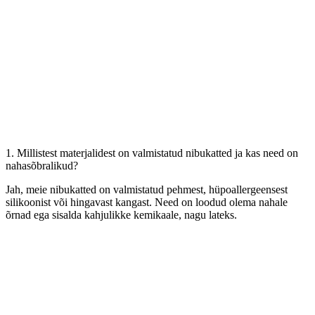
1. Millistest materjalidest on valmistatud nibukatted ja kas need on
nahasõbralikud?
Jah, meie nibukatted on valmistatud pehmest, hüpoallergeensest
silikoonist või hingavast kangast. Need on loodud olema nahale
õrnad ega sisalda kahjulikke kemikaale, nagu lateks.