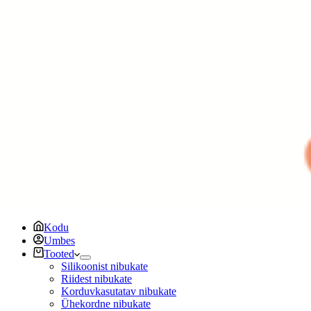
Kodu
Umbes
Tooted
Silikoonist nibukate
Riidest nibukate
Korduvkasutatav nibukate
Ühekordne nibukate