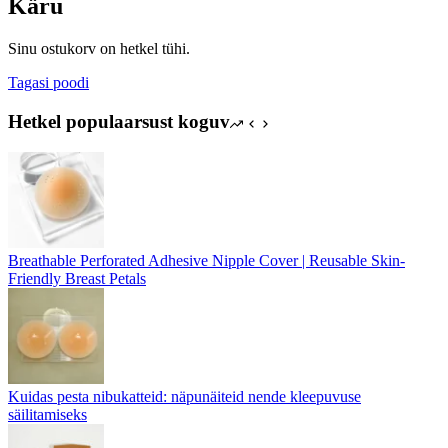
Käru
Sinu ostukorv on hetkel tühi.
Tagasi poodi
Hetkel populaarsust koguv
Breathable Perforated Adhesive Nipple Cover | Reusable Skin-
Friendly Breast Petals
Kuidas pesta nibukatteid: näpunäiteid nende kleepuvuse
säilitamiseks