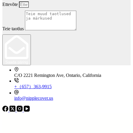
Ettevõte
Teie taotlus
Saada päring
C/O 2221 Remington Ave, Ontario, California
+（657）363-9915
info@nipplecover.us