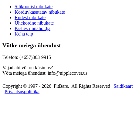
Silikoonist nibukate
Korduvkasutatav nibukate
Riidest nibukate
Ühekordne nibukate
Pasties rinnahoidja
Keha teip
Võtke meiega ühendust
Telefon: (+657)363-9915
Vajad abi või on küsimus?
Võta meiega ühendust:
info@nipplecover.us
Copyright © 1997 - 2026 FitBare. All Rights Reserved |
Saidikaart
|
Privaatsuspoliitika