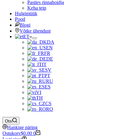
Pasties rinnahoidja
Keha teip
Hulgimüük
Pood
Blogi
Võtke ühendust
ET
DA
EN
FR
DE
IT
SV
PT
RU
ES
VI
TH
CS
RO
Otsi
Hankige päring
Ostukorv
$
0.00
0