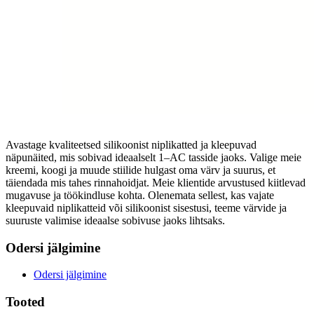
Avastage kvaliteetsed silikoonist niplikatted ja kleepuvad
näpunäited, mis sobivad ideaalselt 1–AC tasside jaoks. Valige meie
kreemi, koogi ja muude stiilide hulgast oma värv ja suurus, et
täiendada mis tahes rinnahoidjat. Meie klientide arvustused kiitlevad
mugavuse ja töökindluse kohta. Olenemata sellest, kas vajate
kleepuvaid niplikatteid või silikoonist sisestusi, teeme värvide ja
suuruste valimise ideaalse sobivuse jaoks lihtsaks.
Odersi jälgimine
Odersi jälgimine
Tooted