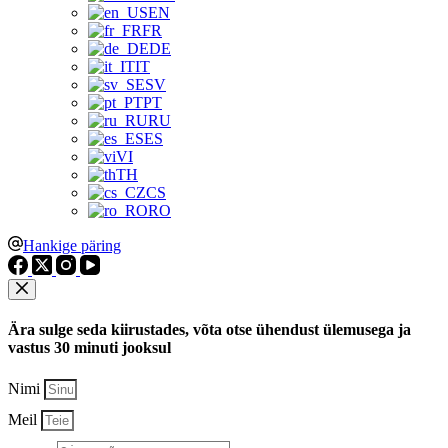
EN
FR
DE
IT
SV
PT
RU
ES
VI
TH
CS
RO
Hankige päring
Ära sulge seda kiirustades, võta otse ühendust ülemusega ja
vastus 30 minuti jooksul
Nimi
Meil