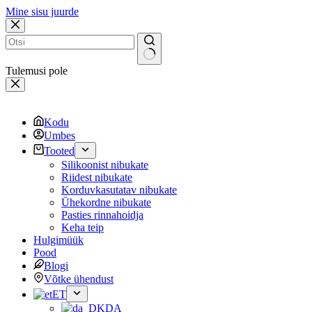
Mine sisu juurde
Tulemusi pole
Kodu
Umbes
Tooted
Silikoonist nibukate
Riidest nibukate
Korduvkasutatav nibukate
Ühekordne nibukate
Pasties rinnahoidja
Keha teip
Hulgimüük
Pood
Blogi
Võtke ühendust
ET
DA