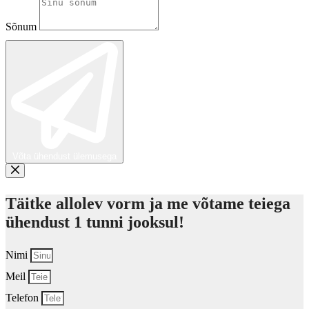
Sõnum
Võta ühendust ülemusega
Täitke allolev vorm ja me võtame teiega
ühendust 1 tunni jooksul!
Nimi
Meil
Telefon