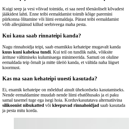
Kuigi seep ja vesi võivad toimida, ei saa need tõenäoliselt kõvadest
jääkidest lahti. Enne teibi eemaldamist toimib kõige paremini
piirkonna õlitamine või liimi eemaldaja. Pärast teibi eemaldamist
võib allesjäänud killud seebiveega maha pesta.
Kui kaua saab rinnateipi kanda?
Nagu rinnahoidja teipi, saab enamikku kehateipe mugavalt kanda
kuus kuni kaheksa tundi
. Kui teil on tundlik nahk, võiksite
ärrituse vältimiseks kulumisaega minimeerida. Samuti on oluline
eemaldada teip õrnalt ja mitte üleöö kanda, et vältida naha liigset
koormust.
Kas ma saan kehateipi uuesti kasutada?
Ei, enamik kehateipe on mõeldud ainult ühekordseks kasutamiseks.
Nende eemaldamine muudab nende liimi ebatõhusaks ja ei paku
samal tasemel tuge ega isegi hoia. Korduvkasutatava alternatiivina
silikoonist nibukatted
või
kleepuvad rinnahoidjad
saab kasutada
ja pesta mitu korda.