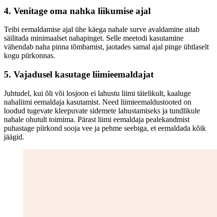
4. Venitage oma nahka liikumise ajal
Teibi eemaldamise ajal ühe käega nahale surve avaldamine aitab
säilitada minimaalset nahapinget. Selle meetodi kasutamine
vähendab naha pinna tõmbamist, jaotades samal ajal pinge ühtlaselt
kogu piirkonnas.
5. Vajadusel kasutage liimieemaldajat
Juhtudel, kui õli või losjoon ei lahustu liimi täielikult, kaaluge
nahaliimi eemaldaja kasutamist. Need liimieemaldustooted on
loodud tugevate kleepuvate sidemete lahustamiseks ja tundlikule
nahale ohutult toimima. Pärast liimi eemaldaja pealekandmist
puhastage piirkond sooja vee ja pehme seebiga, et eemaldada kõik
jäägid.