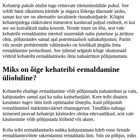
Kehateip pakub olulist tuge erinevate riietumisstiilide puhul. See
sobib hästi olkaimeta kleitide ja sügava lõikega ülaosade jaoks,
samas kui see on alternatiiv tavalistele rinnahoidjatele. Kõigist
kehateipidega rääkivatest inimestest kardavad paljud endiselt, et kui
see asi korralikult maha koorub. Nende mure on tõsi, sest vale
kehateibi eemaldamise meetod suurendab naha punetuse ja ärrituse
ohtu, põhjustades samal ajal potentsiaalselt nahakahjustusi. Parim
viis nende probleemide vältimiseks on hoolikalt järgida õrna
eemaldamise protseduuri. See juhend selgitab kõige ohutumaid
võtteid kehateibi eemaldamiseks ilma nahaärritust põhjustamata.
Miks on õige kehateibi eemaldamine
ülioluline?
Kehateibi ebaõige eemaldamine võib põhjustada nahaärritust ja valu,
kahjustades samal ajal ka naha kaitsebarjääri. Kere teibi disainis
kasutatav tugev liim loob optimaalse tõstejõu, kuid põhjustab
eemaldamisel märkimisväärset ebamugavust. Tundliku nahaga
inimesed peavad kehateipi käsitsedes olema ettevaatlikud, sest vale
käsitsemine võib põhjustada lööbeid või aknet.
Keha teibi eemaldamiseks nahka kahjustamata tuleb enne õrnade
eemaldamisvõtete rakendamist eemaldada liim. Siin on põhjus, miks