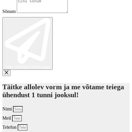
Sõnum
Võta ühendust ülemusega
Täitke allolev vorm ja me võtame teiega
ühendust 1 tunni jooksul!
Nimi
Meil
Telefon