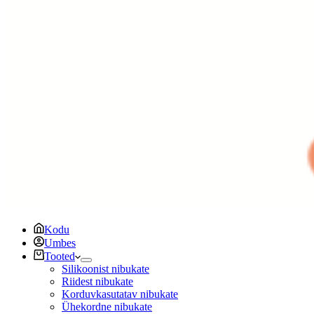
Kodu
Umbes
Tooted
Silikoonist nibukate
Riidest nibukate
Korduvkasutatav nibukate
Ühekordne nibukate