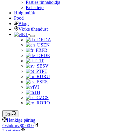
Pasties rinnahoidja
Keha teip
Hulgimüük
Pood
Blogi
Võtke ühendust
ET
DA
EN
FR
DE
IT
SV
PT
RU
ES
VI
TH
CS
RO
Otsi
Hankige päring
Ostukorv
$
0.00
0