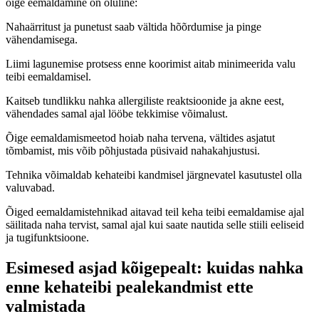
õige eemaldamine on oluline:
Nahaärritust ja punetust saab vältida hõõrdumise ja pinge
vähendamisega.
Liimi lagunemise protsess enne koorimist aitab minimeerida valu
teibi eemaldamisel.
Kaitseb tundlikku nahka allergiliste reaktsioonide ja akne eest,
vähendades samal ajal lööbe tekkimise võimalust.
Õige eemaldamismeetod hoiab naha tervena, vältides asjatut
tõmbamist, mis võib põhjustada püsivaid nahakahjustusi.
Tehnika võimaldab kehateibi kandmisel järgnevatel kasutustel olla
valuvabad.
Õiged eemaldamistehnikad aitavad teil keha teibi eemaldamise ajal
säilitada naha tervist, samal ajal kui saate nautida selle stiili eeliseid
ja tugifunktsioone.
Esimesed asjad kõigepealt: kuidas nahka
enne kehateibi pealekandmist ette
valmistada