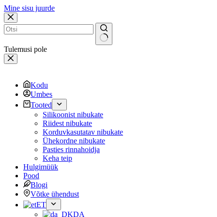
Mine sisu juurde
Tulemusi pole
Kodu
Umbes
Tooted
Silikoonist nibukate
Riidest nibukate
Korduvkasutatav nibukate
Ühekordne nibukate
Pasties rinnahoidja
Keha teip
Hulgimüük
Pood
Blogi
Võtke ühendust
ET
DA