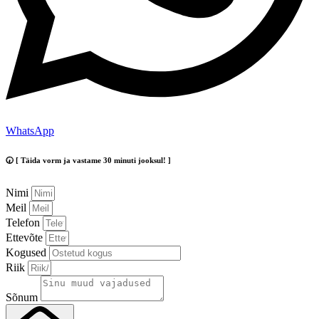
WhatsApp
🕢 [ Täida vorm ja vastame 30 minuti jooksul! ]
Nimi
Meil
Telefon
Ettevõte
Kogused
Riik
Sõnum