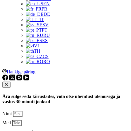
EN
FR
DE
IT
SV
PT
RU
ES
VI
TH
CS
RO
Hankige päring
Ära sulge seda kiirustades, võta otse ühendust ülemusega ja
vastus 30 minuti jooksul
Nimi
Meil