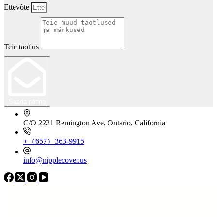
Ettevõte
Teie taotlus
Saada päring
C/O 2221 Remington Ave, Ontario, California
+（657）363-9915
info@nipplecover.us