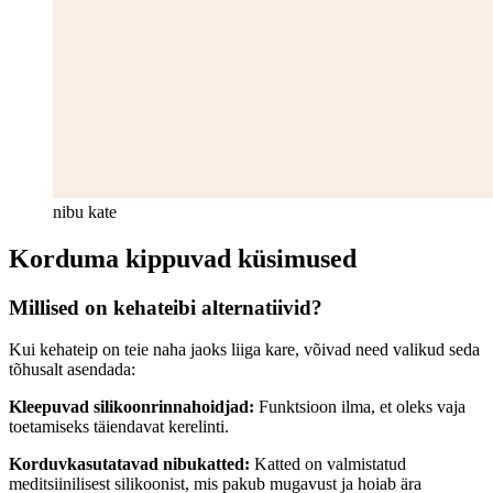
nibu kate
Korduma kippuvad küsimused
Millised on kehateibi alternatiivid?
Kui kehateip on teie naha jaoks liiga kare, võivad need valikud seda
tõhusalt asendada:
Kleepuvad silikoonrinnahoidjad:
Funktsioon ilma, et oleks vaja
toetamiseks täiendavat kerelinti.
Korduvkasutatavad nibukatted:
Katted on valmistatud
meditsiinilisest silikoonist, mis pakub mugavust ja hoiab ära