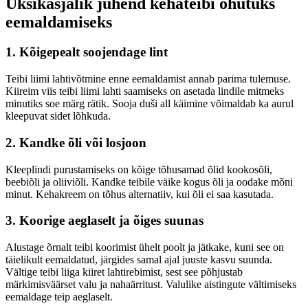
Üksikasjalik juhend kehateibi ohutuks
eemaldamiseks
1. Kõigepealt soojendage lint
Teibi liimi lahtivõtmine enne eemaldamist annab parima tulemuse.
Kiireim viis teibi liimi lahti saamiseks on asetada lindile mitmeks
minutiks soe märg rätik. Sooja duši all käimine võimaldab ka aurul
kleepuvat sidet lõhkuda.
2. Kandke õli või losjoon
Kleeplindi purustamiseks on kõige tõhusamad õlid kookosõli,
beebiõli ja oliiviõli. Kandke teibile väike kogus õli ja oodake mõni
minut. Kehakreem on tõhus alternatiiv, kui õli ei saa kasutada.
3. Koorige aeglaselt ja õiges suunas
Alustage õrnalt teibi koorimist ühelt poolt ja jätkake, kuni see on
täielikult eemaldatud, järgides samal ajal juuste kasvu suunda.
Vältige teibi liiga kiiret lahtirebimist, sest see põhjustab
märkimisväärset valu ja nahaärritust. Valulike aistingute vältimiseks
eemaldage teip aeglaselt.