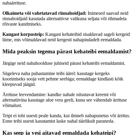
nahaärrituse.
Olkaimeta või vahetatavad rinnahoidjad:
Inimesed saavad neid
rinnahoidjaid kasutada alternatiivse valikuna seljata või rihmadeta
rõivaste kandmiseks.
Kangast korpusteip:
Kangast kehateibid sisaldavad sageli kergeid
liime, mis võimaldavad neid kergesti nahapindadelt eemaldada.
Mida peaksin tegema pärast kehateibi eemaldamist?
Järgige neid nahahoolduse juhiseid pärast kehateibi eemaldamist.
Sügeleva naha puhastamine teibi äärel: kasutage kergeks
koorimiseks sooja vett pehme seebiga; eemaldage kindlasti kõik
kleepuvad jäägid.
Ärrituse leevendamine: kandke nahale niisutavat kreemi või
alternatiivina kasutage aloe vera geeli, kuna see vähendab ärrituse
võimalust.
Teipi ei tohi uuesti peale kanda, kui ilmneb nahapunetus või ärritus.
Enne teibi uuesti kasutamist laske nahal täielikult paraneda.
Kas seep ja vesi aitavad eemaldada kehateipi?