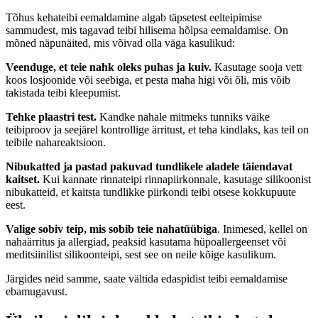
Tõhus kehateibi eemaldamine algab täpsetest eelteipimise
sammudest, mis tagavad teibi hilisema hõlpsa eemaldamise. On
mõned näpunäited, mis võivad olla väga kasulikud:
Veenduge, et teie nahk oleks puhas ja kuiv.
Kasutage sooja vett
koos losjoonide või seebiga, et pesta maha higi või õli, mis võib
takistada teibi kleepumist.
Tehke plaastri test.
Kandke nahale mitmeks tunniks väike
teibiproov ja seejärel kontrollige ärritust, et teha kindlaks, kas teil on
teibile nahareaktsioon.
Nibukatted ja pastad pakuvad tundlikele aladele täiendavat
kaitset.
Kui kannate rinnateipi rinnapiirkonnale, kasutage silikoonist
nibukatteid, et kaitsta tundlikke piirkondi teibi otsese kokkupuute
eest.
Valige sobiv teip, mis sobib teie nahatüübiga
. Inimesed, kellel on
nahaärritus ja allergiad, peaksid kasutama hüpoallergeenset või
meditsiinilist silikoonteipi, sest see on neile kõige kasulikum.
Järgides neid samme, saate vältida edaspidist teibi eemaldamise
ebamugavust.