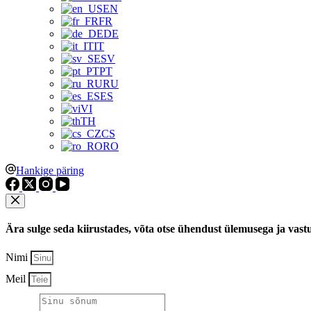
EN
FR
DE
IT
SV
PT
RU
ES
VI
TH
CS
RO
Hankige päring
Ära sulge seda kiirustades, võta otse ühendust ülemusega ja vast
Nimi
Meil