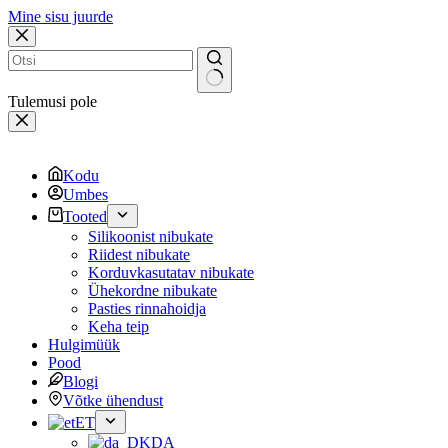
Mine sisu juurde
Tulemusi pole
Kodu
Umbes
Tooted
Silikoonist nibukate
Riidest nibukate
Korduvkasutatav nibukate
Ühekordne nibukate
Pasties rinnahoidja
Keha teip
Hulgimüük
Pood
Blogi
Võtke ühendust
ET
DA