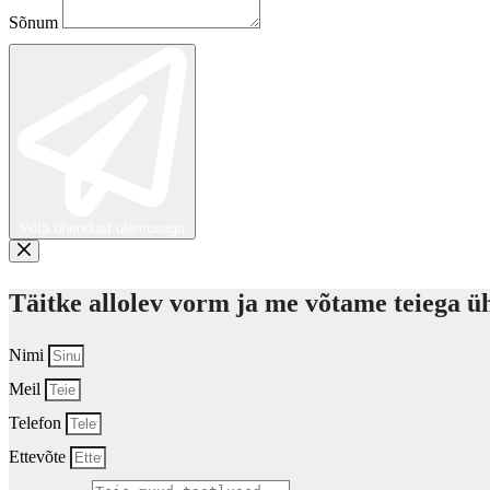
Sõnum
Võta ühendust ülemusega
Täitke allolev vorm ja me võtame teiega üh
Nimi
Meil
Telefon
Ettevõte