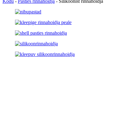
Kodu
-
Pasties rinnahoidja
-
Silikoonist rinnahoidja