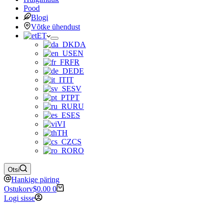
Pood
Blogi
Võtke ühendust
ET
DA
EN
FR
DE
IT
SV
PT
RU
ES
VI
TH
CS
RO
Otsi
Hankige päring
Ostukorv
$
0.00
0
Logi sisse