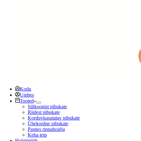
Kodu
Umbes
Tooted
Silikoonist nibukate
Riidest nibukate
Korduvkasutatav nibukate
Ühekordne nibukate
Pasties rinnahoidja
Keha teip
Hulgimüük