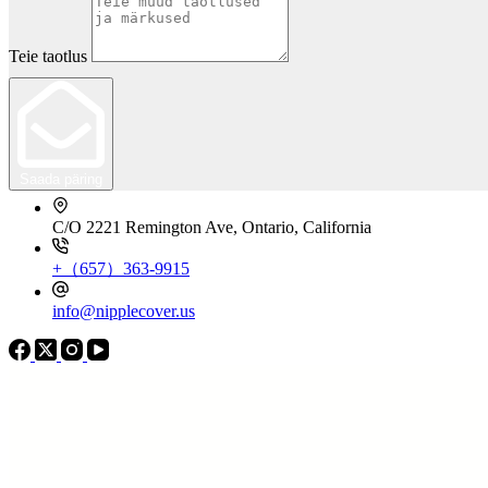
Teie taotlus
Saada päring
C/O 2221 Remington Ave, Ontario, California
+（657）363-9915
info@nipplecover.us