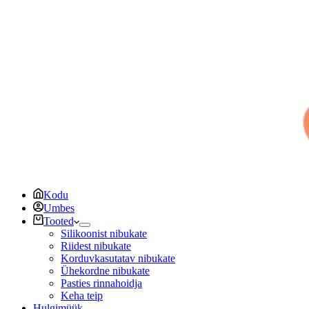
Kodu
Umbes
Tooted
Silikoonist nibukate
Riidest nibukate
Korduvkasutatav nibukate
Ühekordne nibukate
Pasties rinnahoidja
Keha teip
Hulgimüük