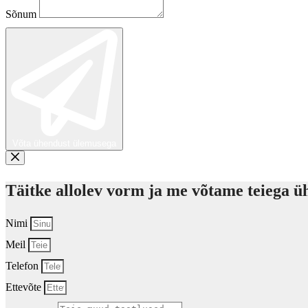
Sõnum
Võta ühendust ülemusega
Täitke allolev vorm ja me võtame teiega üh
Nimi
Meil
Telefon
Ettevõte