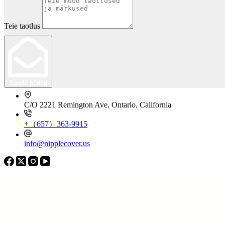
Teie taotlus
Saada päring
C/O 2221 Remington Ave, Ontario, California
+（657）363-9915
info@nipplecover.us