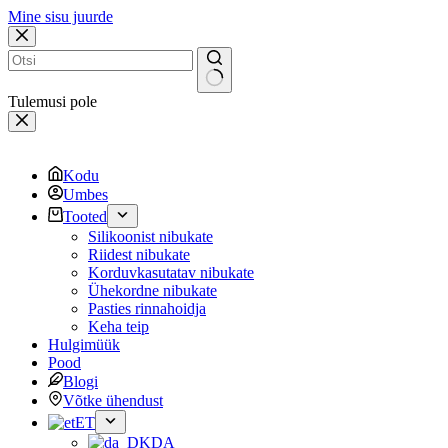
Mine sisu juurde
Tulemusi pole
Kodu
Umbes
Tooted
Silikoonist nibukate
Riidest nibukate
Korduvkasutatav nibukate
Ühekordne nibukate
Pasties rinnahoidja
Keha teip
Hulgimüük
Pood
Blogi
Võtke ühendust
ET
DA