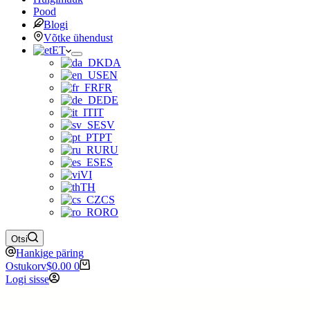
Pood
Blogi
Võtke ühendust
ET
DA
EN
FR
DE
IT
SV
PT
RU
ES
VI
TH
CS
RO
Otsi
Hankige päring
Ostukorv
$
0.00
0
Logi sisse