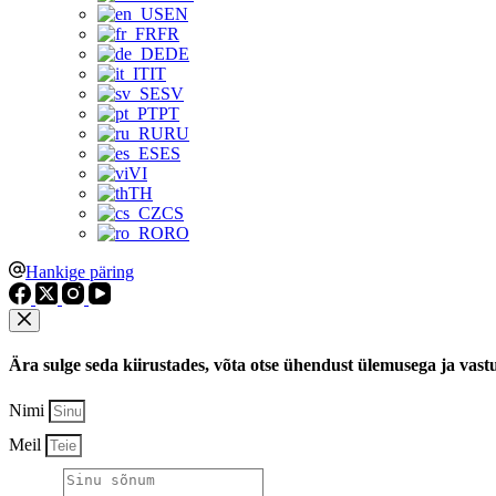
EN
FR
DE
IT
SV
PT
RU
ES
VI
TH
CS
RO
Hankige päring
Ära sulge seda kiirustades, võta otse ühendust ülemusega ja vast
Nimi
Meil