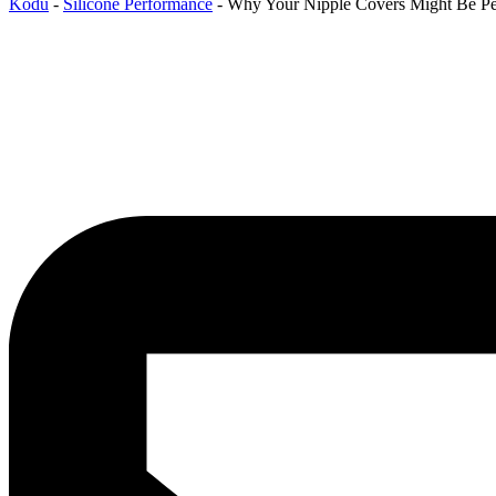
Kodu
-
Silicone Performance
-
Why Your Nipple Covers Might Be Pee