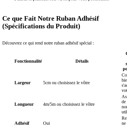
Ce que Fait Notre Ruban Adhésif
(Spécifications du Produit)
Découvrez ce qui rend notre ruban adhésif spécial :
Fonctionnalité
Détails
po
Co
bie
Largeur
5cm ou choisissez le vôtre
s'a
vo
As
de
Longueur
4m/5m ou choisissez le vôtre
no
uti
Res
Adhésif
Oui
ne 