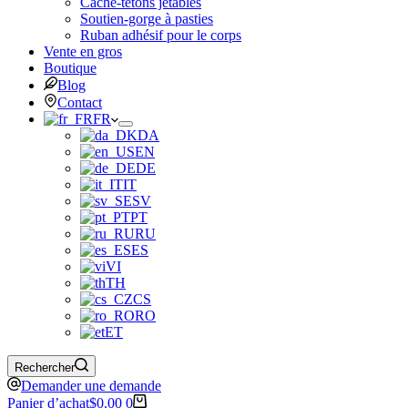
Cache-tétons jetables
Soutien-gorge à pasties
Ruban adhésif pour le corps
Vente en gros
Boutique
Blog
Contact
FR
DA
EN
DE
IT
SV
PT
RU
ES
VI
TH
CS
RO
ET
Rechercher
Demander une demande
Panier d’achat
$
0.00
0