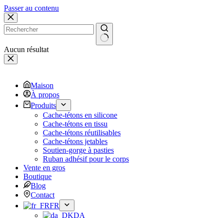
Passer au contenu
Aucun résultat
Maison
À propos
Produits
Cache-tétons en silicone
Cache-tétons en tissu
Cache-tétons réutilisables
Cache-tétons jetables
Soutien-gorge à pasties
Ruban adhésif pour le corps
Vente en gros
Boutique
Blog
Contact
FR
DA