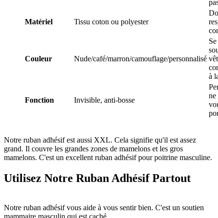
pa
Do
Matériel
Tissu coton ou polyester
res
co
Se
sou
Couleur
Nude/café/marron/camouflage/personnalisé
vê
co
à l
Pe
ne 
Fonction
Invisible, anti-bosse
vo
por
Notre ruban adhésif est aussi XXL. Cela signifie qu'il est assez
grand. Il couvre les grandes zones de mamelons et les gros
mamelons. C'est un excellent ruban adhésif pour poitrine masculine.
Utilisez Notre Ruban Adhésif Partout
Notre ruban adhésif vous aide à vous sentir bien. C'est un soutien
mammaire masculin qui est caché.