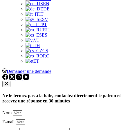
EN
DE
IT
SV
PT
RU
ES
VI
TH
CS
RO
ET
Demander une demande
Ne le fermez pas à la hâte, contactez directement le patron et
recevez une réponse en 30 minutes
Nom
E-mail