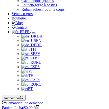
Cache-tétons jetables
Soutien-gorge à pasties
Ruban adhésif pour le corps
Vente en gros
Boutique
Blog
Contact
FR
DA
EN
DE
IT
SV
PT
RU
ES
VI
TH
CS
RO
ET
Rechercher
Demander une demande
Panier d’achat
$
0.00
0