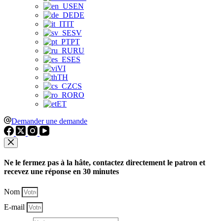
EN
DE
IT
SV
PT
RU
ES
VI
TH
CS
RO
ET
Demander une demande
Ne le fermez pas à la hâte, contactez directement le patron et
recevez une réponse en 30 minutes
Nom
E-mail