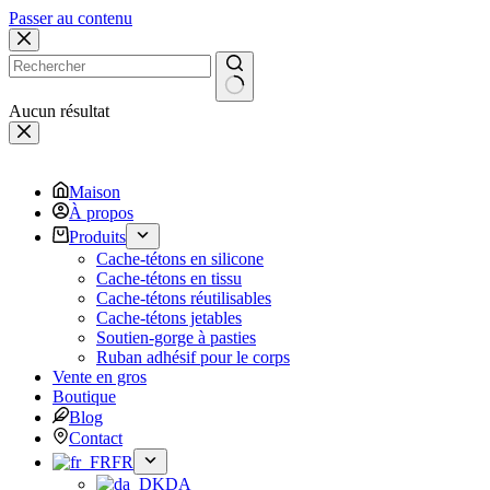
Passer au contenu
Aucun résultat
Maison
À propos
Produits
Cache-tétons en silicone
Cache-tétons en tissu
Cache-tétons réutilisables
Cache-tétons jetables
Soutien-gorge à pasties
Ruban adhésif pour le corps
Vente en gros
Boutique
Blog
Contact
FR
DA