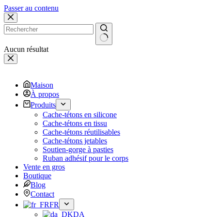
Passer au contenu
Aucun résultat
Maison
À propos
Produits
Cache-tétons en silicone
Cache-tétons en tissu
Cache-tétons réutilisables
Cache-tétons jetables
Soutien-gorge à pasties
Ruban adhésif pour le corps
Vente en gros
Boutique
Blog
Contact
FR
DA