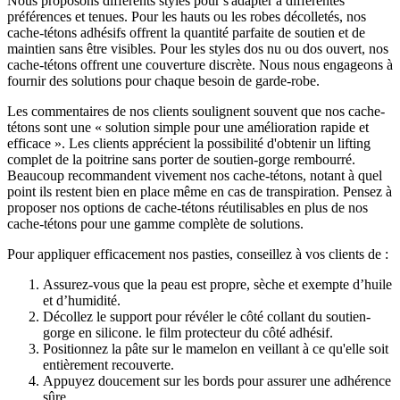
Nous proposons différents styles pour s'adapter à différentes
préférences et tenues. Pour les hauts ou les robes décolletés, nos
cache-tétons adhésifs offrent la quantité parfaite de soutien et de
maintien sans être visibles. Pour les styles dos nu ou dos ouvert, nos
cache-tétons offrent une couverture discrète. Nous nous engageons à
fournir des solutions pour chaque besoin de garde-robe.
Les commentaires de nos clients soulignent souvent que nos cache-
tétons sont une « solution simple pour une amélioration rapide et
efficace ». Les clients apprécient la possibilité d'obtenir un lifting
complet de la poitrine sans porter de soutien-gorge rembourré.
Beaucoup recommandent vivement nos cache-tétons, notant à quel
point ils restent bien en place même en cas de transpiration. Pensez à
proposer nos options de cache-tétons réutilisables en plus de nos
cache-tétons pour une gamme complète de solutions.
Pour appliquer efficacement nos pasties, conseillez à vos clients de :
Assurez-vous que la peau est propre, sèche et exempte d’huile
et d’humidité.
Décollez le support pour révéler le côté collant du soutien-
gorge en silicone. le film protecteur du côté adhésif.
Positionnez la pâte sur le mamelon en veillant à ce qu'elle soit
entièrement recouverte.
Appuyez doucement sur les bords pour assurer une adhérence
sûre.