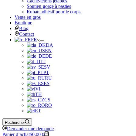
Cache-tétons jetables
Soutien-gorge à pasties
Ruban adhésif pour le corps
Vente en gros
Boutique
Blog
Contact
FR
DA
EN
DE
IT
SV
PT
RU
ES
VI
TH
CS
RO
ET
Rechercher
Demander une demande
Panier d’achat
$
0.00
0