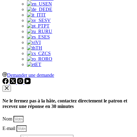
EN
DE
IT
SV
PT
RU
ES
VI
TH
CS
RO
ET
Demander une demande
Ne le fermez pas à la hâte, contactez directement le patron et
recevez une réponse en 30 minutes
Nom
E-mail