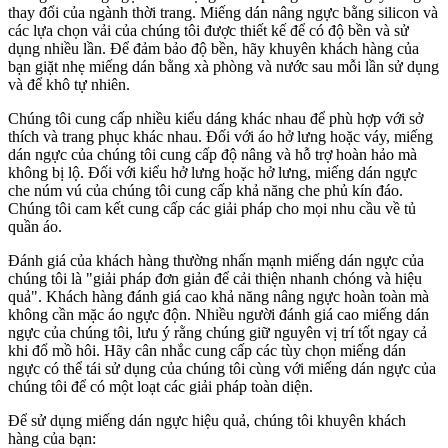
thay đổi của ngành thời trang. Miếng dán nâng ngực bằng silicon và
các lựa chọn vải của chúng tôi được thiết kế để có độ bền và sử
dụng nhiều lần. Để đảm bảo độ bền, hãy khuyên khách hàng của
bạn giặt nhẹ miếng dán bằng xà phòng và nước sau mỗi lần sử dụng
và để khô tự nhiên.
Chúng tôi cung cấp nhiều kiểu dáng khác nhau để phù hợp với sở
thích và trang phục khác nhau. Đối với áo hở lưng hoặc váy, miếng
dán ngực của chúng tôi cung cấp độ nâng và hỗ trợ hoàn hảo mà
không bị lộ. Đối với kiểu hở lưng hoặc hở lưng, miếng dán ngực
che núm vú của chúng tôi cung cấp khả năng che phủ kín đáo.
Chúng tôi cam kết cung cấp các giải pháp cho mọi nhu cầu về tủ
quần áo.
Đánh giá của khách hàng thường nhấn mạnh miếng dán ngực của
chúng tôi là "giải pháp đơn giản để cải thiện nhanh chóng và hiệu
quả". Khách hàng đánh giá cao khả năng nâng ngực hoàn toàn mà
không cần mặc áo ngực độn. Nhiều người đánh giá cao miếng dán
ngực của chúng tôi, lưu ý rằng chúng giữ nguyên vị trí tốt ngay cả
khi đổ mồ hôi. Hãy cân nhắc cung cấp các tùy chọn miếng dán
ngực có thể tái sử dụng của chúng tôi cùng với miếng dán ngực của
chúng tôi để có một loạt các giải pháp toàn diện.
Để sử dụng miếng dán ngực hiệu quả, chúng tôi khuyên khách
hàng của bạn: