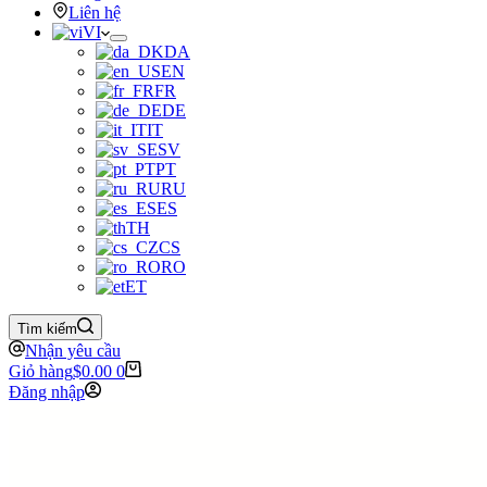
Liên hệ
VI
DA
EN
FR
DE
IT
SV
PT
RU
ES
TH
CS
RO
ET
Tìm kiếm
Nhận yêu cầu
Giỏ hàng
$
0.00
0
Đăng nhập