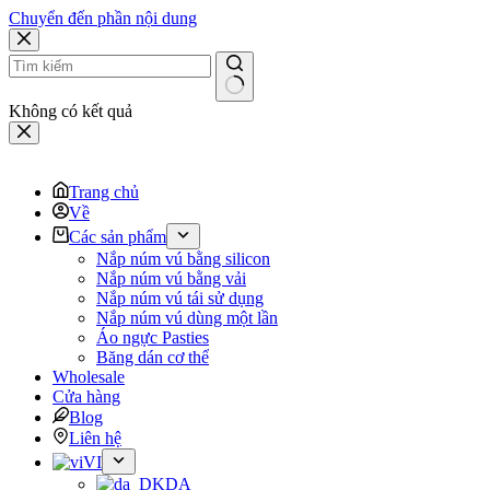
Chuyển đến phần nội dung
Không có kết quả
Trang chủ
Về
Các sản phẩm
Nắp núm vú bằng silicon
Nắp núm vú bằng vải
Nắp núm vú tái sử dụng
Nắp núm vú dùng một lần
Áo ngực Pasties
Băng dán cơ thể
Wholesale
Cửa hàng
Blog
Liên hệ
VI
DA