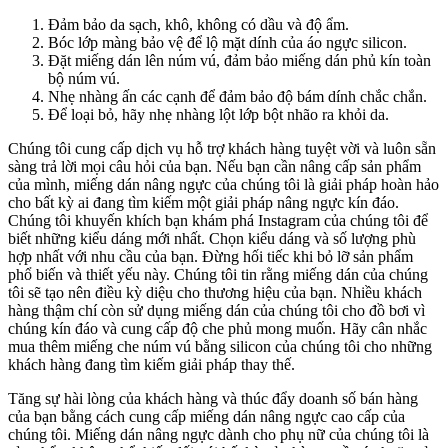
Đảm bảo da sạch, khô, không có dầu và độ ẩm.
Bóc lớp màng bảo vệ để lộ mặt dính của áo ngực silicon.
Đặt miếng dán lên núm vú, đảm bảo miếng dán phủ kín toàn
bộ núm vú.
Nhẹ nhàng ấn các cạnh để đảm bảo độ bám dính chắc chắn.
Để loại bỏ, hãy nhẹ nhàng lột lớp bột nhão ra khỏi da.
Chúng tôi cung cấp dịch vụ hỗ trợ khách hàng tuyệt vời và luôn sẵn
sàng trả lời mọi câu hỏi của bạn. Nếu bạn cần nâng cấp sản phẩm
của mình, miếng dán nâng ngực của chúng tôi là giải pháp hoàn hảo
cho bất kỳ ai đang tìm kiếm một giải pháp nâng ngực kín đáo.
Chúng tôi khuyến khích bạn khám phá Instagram của chúng tôi để
biết những kiểu dáng mới nhất. Chọn kiểu dáng và số lượng phù
hợp nhất với nhu cầu của bạn. Đừng hối tiếc khi bỏ lỡ sản phẩm
phổ biến và thiết yếu này. Chúng tôi tin rằng miếng dán của chúng
tôi sẽ tạo nên điều kỳ diệu cho thương hiệu của bạn. Nhiều khách
hàng thậm chí còn sử dụng miếng dán của chúng tôi cho đồ bơi vì
chúng kín đáo và cung cấp độ che phủ mong muốn. Hãy cân nhắc
mua thêm miếng che núm vú bằng silicon của chúng tôi cho những
khách hàng đang tìm kiếm giải pháp thay thế.
Tăng sự hài lòng của khách hàng và thúc đẩy doanh số bán hàng
của bạn bằng cách cung cấp miếng dán nâng ngực cao cấp của
chúng tôi. Miếng dán nâng ngực dành cho phụ nữ của chúng tôi là