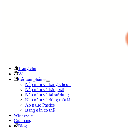
Trang chủ
Về
Các sản phẩm
Nắp núm vú bằng silicon
Nắp núm vú bằng vải
Nắp núm vú tái sử dụng
Nắp núm vú dùng một lần
Áo ngực Pasties
Băng dán cơ thể
Wholesale
Cửa hàng
Blog