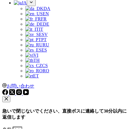
JA
DA
EN
FR
DE
IT
SV
PT
RU
ES
VI
TH
CS
RO
ET
お問い合わせ
急いで閉じないでください、直接ボスに連絡して30分以内に
返信します