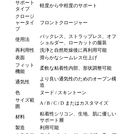
サポート
軽度から中程度のサポート
タイプ
クロージ
ャータイ
フロントクロージャー
プ
バックレス、ストラップレス、オフ
使用法
ショルダー、ローカットの服装
再利用性
洗浄と自然乾燥後に再利用可能
表面
滑らかなシームレス仕上げ
フィット
柔軟な粘着性内部、形状調整可能
機能
より良い通気性のためのオープン構
通気性
造
色
ヌード / スキントーン
サイズ範
A / B / C / D またはカスタマイズ
囲
粘着性シリコン、生地、肌に優しい
材料
サポート層
製造
利用可能