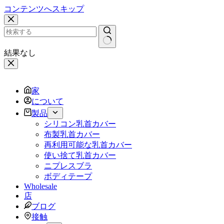
コンテンツへスキップ
結果なし
家
について
製品
シリコン乳首カバー
布製乳首カバー
再利用可能な乳首カバー
使い捨て乳首カバー
ニプレスブラ
ボディテープ
Wholesale
店
ブログ
接触