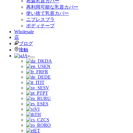
布製乳首カバー
再利用可能な乳首カバー
使い捨て乳首カバー
ニプレスブラ
ボディテープ
Wholesale
店
ブログ
接触
JA
DA
EN
FR
DE
IT
SV
PT
RU
ES
VI
TH
CS
RO
ET