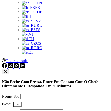
EN
FR
DE
IT
SV
RU
ES
VI
TH
CS
RO
ET
Obter consulta
Não Feche Com Pressa, Entre Em Contato Com O Chefe
Diretamente E Responda Em 30 Minutos
Nome
E-mail