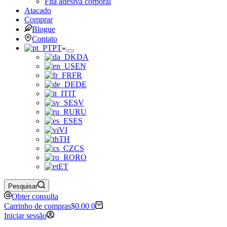
Fita adesiva corporal
Atacado
Comprar
Blogue
Contato
PT
DA
EN
FR
DE
IT
SV
RU
ES
VI
TH
CS
RO
ET
Pesquisar
Obter consulta
Carrinho de compras
$
0.00
0
Iniciar sessão