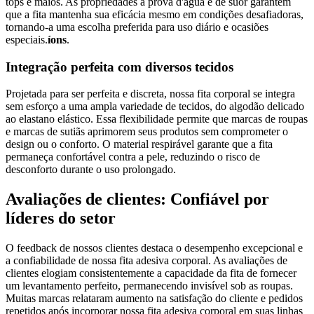
tops e maiôs. As propriedades à prova d'água e de suor garantem
que a fita mantenha sua eficácia mesmo em condições desafiadoras,
tornando-a uma escolha preferida para uso diário e ocasiões
especiais.
íons
.
Integração perfeita com diversos tecidos
Projetada para ser perfeita e discreta, nossa fita corporal se integra
sem esforço a uma ampla variedade de tecidos, do algodão delicado
ao elastano elástico. Essa flexibilidade permite que marcas de roupas
e marcas de sutiãs aprimorem seus produtos sem comprometer o
design ou o conforto. O material respirável garante que a fita
permaneça confortável contra a pele, reduzindo o risco de
desconforto durante o uso prolongado.
Avaliações de clientes: Confiável por
líderes do setor
O feedback de nossos clientes destaca o desempenho excepcional e
a confiabilidade de nossa fita adesiva corporal. As avaliações de
clientes elogiam consistentemente a capacidade da fita de fornecer
um levantamento perfeito, permanecendo invisível sob as roupas.
Muitas marcas relataram aumento na satisfação do cliente e pedidos
repetidos após incorporar nossa fita adesiva corporal em suas linhas