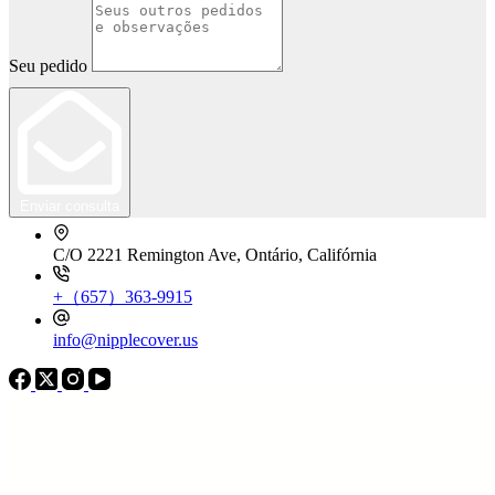
Seu pedido
Enviar consulta
C/O 2221 Remington Ave, Ontário, Califórnia
+（657）363-9915
info@nipplecover.us