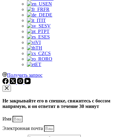
EN
FR
DE
IT
SV
PT
ES
VI
TH
CS
RO
ET
Получить запрос
Не закрывайте его в спешке, свяжитесь с боссом
напрямую, и он ответит в течение 30 минут
Имя
Электронная почта