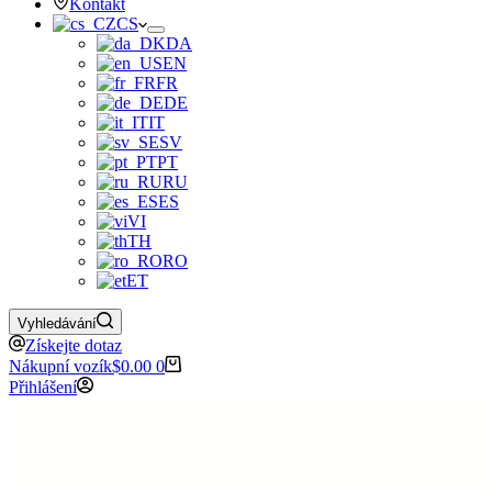
Kontakt
CS
DA
EN
FR
DE
IT
SV
PT
RU
ES
VI
TH
RO
ET
Vyhledávání
Získejte dotaz
Nákupní vozík
$
0.00
0
Přihlášení