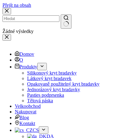
Přejít na obsah
Žádné výsledky
Domov
O
Produkty
Silikonový kryt bradavky
Látkový kryt bradavek
Opakovaně použitelný kryt bradavky
Jednorázový kryt bradavky
Pasties podprsenka
Tělová páska
Velkoobchod
Nakupovat
Blog
Kontakt
CS
DA