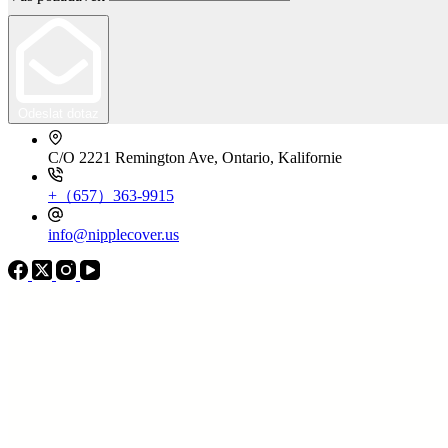
Odeslat dotaz
C/O 2221 Remington Ave, Ontario, Kalifornie
+（657）363-9915
info@nipplecover.us