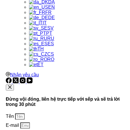
DA
EN
FR
DE
IT
SV
PT
RU
ES
TH
CS
RO
ET
Nhận yêu cầu
Đừng vội đóng, liên hệ trực tiếp với sếp và sẽ trả lời
trong 30 phút
Tên
E-mail