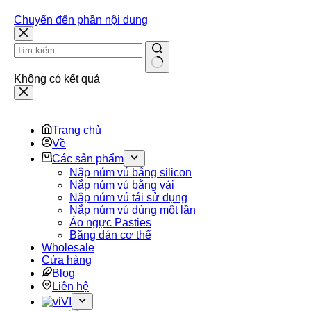
Chuyển đến phần nội dung
Không có kết quả
Trang chủ
Về
Các sản phẩm
Nắp núm vú bằng silicon
Nắp núm vú bằng vải
Nắp núm vú tái sử dụng
Nắp núm vú dùng một lần
Áo ngực Pasties
Băng dán cơ thể
Wholesale
Cửa hàng
Blog
Liên hệ
VI