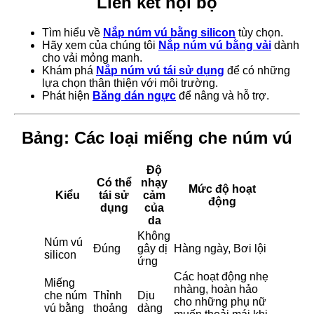
Liên kết nội bộ
Tìm hiểu về
Nắp núm vú bằng silicon
tùy chọn.
Hãy xem của chúng tôi
Nắp núm vú bằng vải
dành
cho vải mỏng manh.
Khám phá
Nắp núm vú tái sử dụng
để có những
lựa chọn thân thiện với môi trường.
Phát hiện
Băng dán ngực
để nâng và hỗ trợ.
Bảng: Các loại miếng che núm vú
Độ
Có thể
nhạy
Mức độ hoạt
Kiểu
tái sử
cảm
động
dụng
của
da
Không
Núm vú
Đúng
gây dị
Hàng ngày, Bơi lội
silicon
ứng
Các hoạt động nhẹ
Miếng
nhàng, hoàn hảo
che núm
Thỉnh
Dịu
cho những phụ nữ
vú bằng
thoảng
dàng