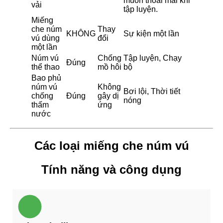
muốn thoải mái khi
vải
tập luyện.
Miếng
che núm
Thay
KHÔNG
Sự kiện một lần
vú dùng
đổi
một lần
Núm vú
Chống
Tập luyện, Chạy
Đúng
thể thao
mồ hôi
bộ
Bao phủ
núm vú
Không
Bơi lội, Thời tiết
chống
Đúng
gây dị
nóng
thấm
ứng
nước
Các loại miếng che núm vú
Tính năng và công dụng