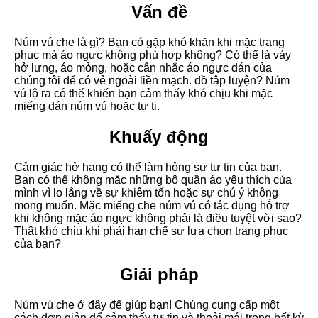
Vấn đề
Núm vú che là gì? Bạn có gặp khó khăn khi mặc trang
phục mà áo ngực không phù hợp không? Có thể là váy
hở lưng, áo mỏng, hoặc cân nhắc áo ngực dán của
chúng tôi để có vẻ ngoài liền mạch. đồ tập luyện? Núm
vú lộ ra có thể khiến bạn cảm thấy khó chịu khi mặc
miếng dán núm vú hoặc tự ti.
Khuấy động
Cảm giác hở hang có thể làm hỏng sự tự tin của bạn.
Bạn có thể không mặc những bộ quần áo yêu thích của
mình vì lo lắng về sự khiêm tốn hoặc sự chú ý không
mong muốn. Mặc miếng che núm vú có tác dụng hỗ trợ
khi không mặc áo ngực không phải là điều tuyệt vời sao?
Thật khó chịu khi phải hạn chế sự lựa chọn trang phục
của bạn?
Giải pháp
Núm vú che ở đây để giúp bạn! Chúng cung cấp một
cách đơn giản để cảm thấy tự tin và thoải mái trong bất kỳ