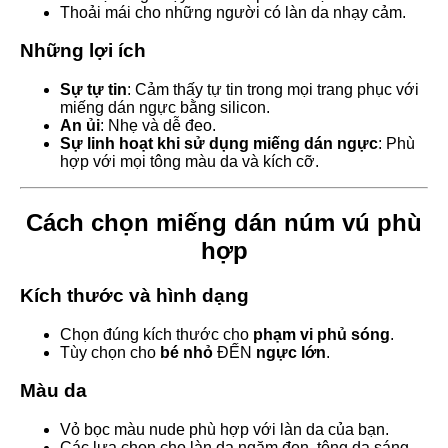
Thoải mái cho những người có làn da nhạy cảm.
Những lợi ích
Sự tự tin
: Cảm thấy tự tin trong mọi trang phục với
miếng dán ngực bằng silicon.
An ủi
: Nhẹ và dễ đeo.
Sự linh hoạt khi sử dụng miếng dán ngực
: Phù
hợp với mọi tông màu da và kích cỡ.
Cách chọn miếng dán núm vú phù
hợp
Kích thước và hình dạng
Chọn đúng kích thước cho
phạm vi phủ sóng
.
Tùy chọn cho
bé nhỏ
ĐẾN
ngực lớn
.
Màu da
Vỏ bọc màu nude phù hợp với làn da của bạn.
Các lựa chọn cho làn da ngăm đen, tông da sáng