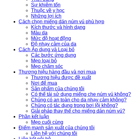
Sự khiêm tốn
Thuộc về y học
Những lợi ích
Cách chọn miếng dán núm vú phù hợp
Kích thước và hình dạng
Màu da
Mức độ hoạt động
Độ nhạy cảm của da
Cách Áp dụng và Loại bỏ
Các bước ứng dụng
Mẹo loại bỏ
Mẹo chăm sóc
Thương hiệu hàng đầu và nơi mua
Thương hiệu được đề xuất
Nơi để mua
Sản phẩm của chúng tôi
Có thể tái sử dụng miếng che núm vú không?
Chúng có an toàn cho da nhạy cảm không?
Chúng có tác dụng trong bơi lội không?
Giải pháp thay thế cho miếng dán núm vú?
Phần kết luận
Mẹo cuối cùng
Điểm mạnh sản xuất của chúng tôi
Liên hệ với chúng tôi
Liên kết nội bộ