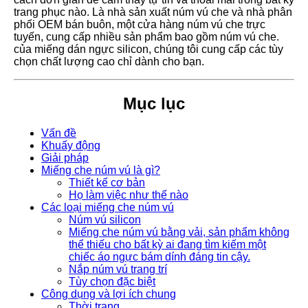
trang phục nào. Là nhà sản xuất núm vú che và nhà phân
phối OEM bán buôn, một cửa hàng núm vú che trực
tuyến, cung cấp nhiều sản phẩm bao gồm núm vú che.
của miếng dán ngực silicon, chúng tôi cung cấp các tùy
chọn chất lượng cao chỉ dành cho bạn.
Mục lục
Vấn đề
Khuấy động
Giải pháp
Miếng che núm vú là gì?
Thiết kế cơ bản
Họ làm việc như thế nào
Các loại miếng che núm vú
Núm vú silicon
Miếng che núm vú bằng vải, sản phẩm không
thể thiếu cho bất kỳ ai đang tìm kiếm một
chiếc áo ngực bám dính đáng tin cậy.
Nắp núm vú trang trí
Tùy chọn đặc biệt
Công dụng và lợi ích chung
Thời trang