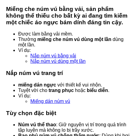
Miếng che núm vú bằng vải, sản phẩm
không thể thiếu cho bất kỳ ai đang tìm kiếm
một chiếc áo ngực bám dính đáng tin cậy.
Được làm bằng vải mềm.
Thường
miếng che núm vú dùng một lần
dùng
một lần.
Ví dụ:
Nắp núm vú bằng vải
Nắp núm vú dùng một lần
Nắp núm vú trang trí
miếng dán ngực
với thiết kế vui nhộn.
Tuyệt vời cho
trang phục
hoặc
biểu diễn
.
Ví dụ:
Miếng dán núm vú
Tùy chọn đặc biệt
Núm vú thể thao
: Giữ nguyên vị trí trong quá trình
tập luyện mà không lo bị trầy xước.
Bao phủ núm vú chống thấm nước
: Dùng khi bơi