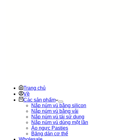
Trang chủ
Về
Các sản phẩm
Nắp núm vú bằng silicon
Nắp núm vú bằng vải
Nắp núm vú tái sử dụng
Nắp núm vú dùng một lần
Áo ngực Pasties
Băng dán cơ thể
Wholesale