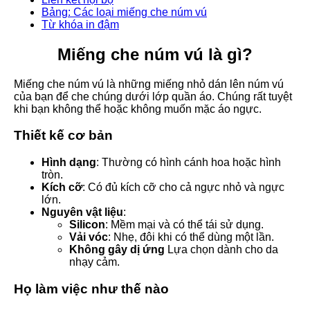
Bảng: Các loại miếng che núm vú
Từ khóa in đậm
Miếng che núm vú là gì?
Miếng che núm vú là những miếng nhỏ dán lên núm vú
của bạn để che chúng dưới lớp quần áo. Chúng rất tuyệt
khi bạn không thể hoặc không muốn mặc áo ngực.
Thiết kế cơ bản
Hình dạng
: Thường có hình cánh hoa hoặc hình
tròn.
Kích cỡ
: Có đủ kích cỡ cho cả ngực nhỏ và ngực
lớn.
Nguyên vật liệu
:
Silicon
: Mềm mại và có thể tái sử dụng.
Vải vóc
: Nhẹ, đôi khi có thể dùng một lần.
Không gây dị ứng
Lựa chọn dành cho da
nhạy cảm.
Họ làm việc như thế nào