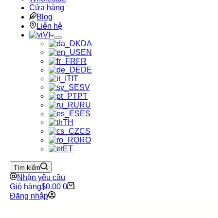
Cửa hàng
Blog
Liên hệ
VI
DA
EN
FR
DE
IT
SV
PT
RU
ES
TH
CS
RO
ET
Tìm kiếm
Nhận yêu cầu
Giỏ hàng
$
0.00
0
Đăng nhập