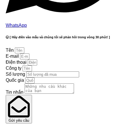
WhatsApp
🕢 [ Hãy điền vào mẫu và chúng tôi sẽ phản hồi trong vòng 30 phút! ]
Tên
E-mail
Điện thoại
Công ty
Số lượng
Quốc gia
Tin nhắn
Gửi yêu cầu