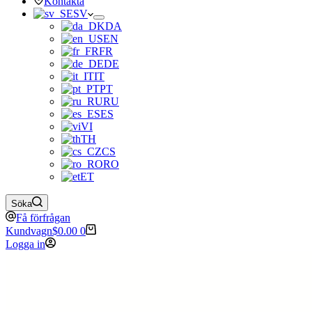
Kontakta
SV
DA
EN
FR
DE
IT
PT
RU
ES
VI
TH
CS
RO
ET
Söka
Få förfrågan
Kundvagn
$
0.00
0
Logga in