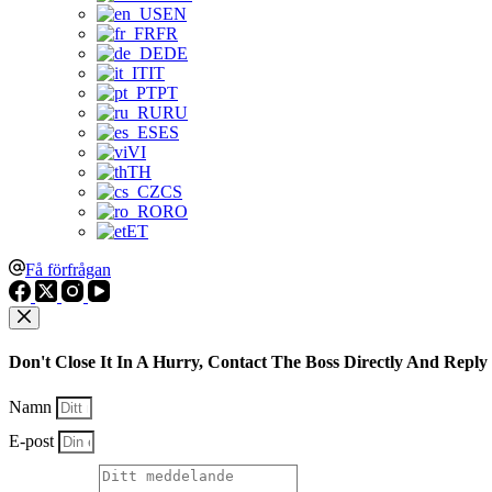
EN
FR
DE
IT
PT
RU
ES
VI
TH
CS
RO
ET
Få förfrågan
Don't Close It In A Hurry, Contact The Boss Directly And Reply
Namn
E-post