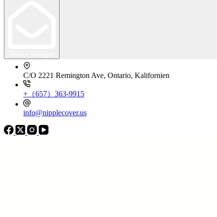
Skicka förfrågan
C/O 2221 Remington Ave, Ontario, Kalifornien
+（657）363-9915
info@nipplecover.us