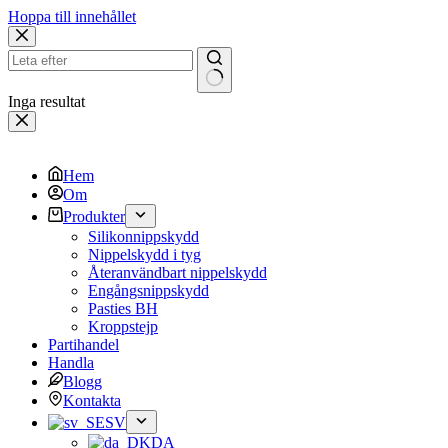
Hoppa till innehållet
Inga resultat
Hem
Om
Produkter
Silikonnippskydd
Nippelskydd i tyg
Återanvändbart nippelskydd
Engångsnippskydd
Pasties BH
Kroppstejp
Partihandel
Handla
Blogg
Kontakta
SV
DA