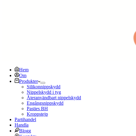
Hem
Om
Produkter
Silikonnippskydd
Nippelskydd i tyg
Återanvändbart nippelskydd
Engångsnippskydd
Pasties BH
Kroppstejp
Partihandel
Handla
Blogg