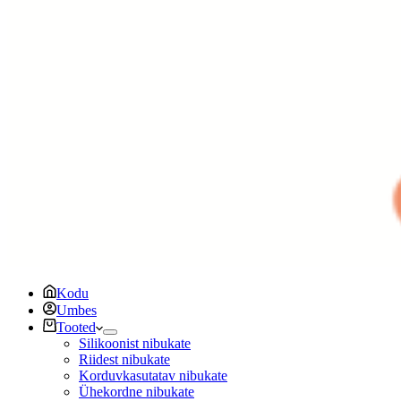
Kodu
Umbes
Tooted
Silikoonist nibukate
Riidest nibukate
Korduvkasutatav nibukate
Ühekordne nibukate