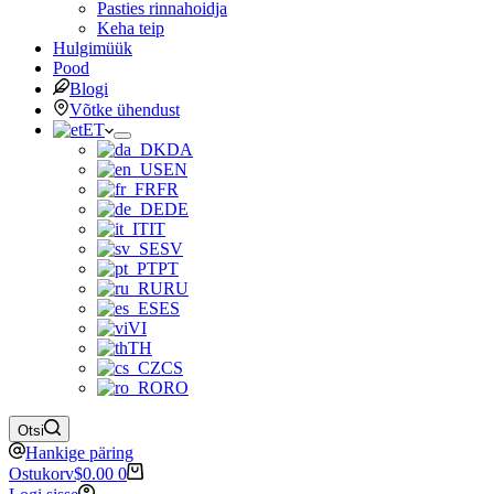
Pasties rinnahoidja
Keha teip
Hulgimüük
Pood
Blogi
Võtke ühendust
ET
DA
EN
FR
DE
IT
SV
PT
RU
ES
VI
TH
CS
RO
Otsi
Hankige päring
Ostukorv
$
0.00
0