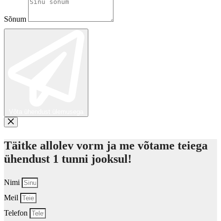
Sõnum
Võta ühendust ülemusega
Täitke allolev vorm ja me võtame teiega
ühendust 1 tunni jooksul!
Nimi
Meil
Telefon