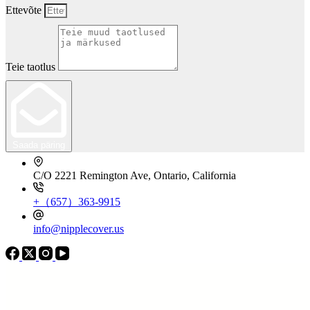
Ettevõte
Teie taotlus
Saada päring
C/O 2221 Remington Ave, Ontario, California
+（657）363-9915
info@nipplecover.us