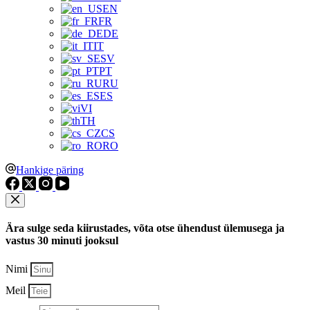
EN
FR
DE
IT
SV
PT
RU
ES
VI
TH
CS
RO
Hankige päring
Ära sulge seda kiirustades, võta otse ühendust ülemusega ja
vastus 30 minuti jooksul
Nimi
Meil