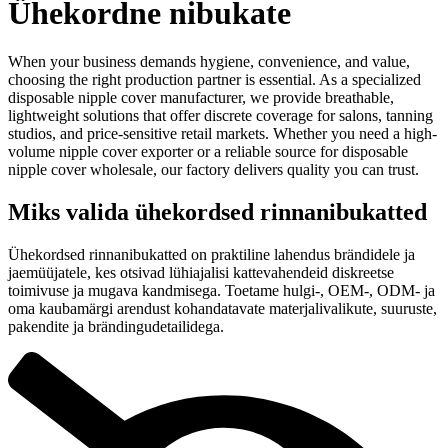
Ühekordne nibukate
When your business demands hygiene, convenience, and value,
choosing the right production partner is essential. As a specialized
disposable nipple cover manufacturer, we provide breathable,
lightweight solutions that offer discrete coverage for salons, tanning
studios, and price-sensitive retail markets. Whether you need a high-
volume nipple cover exporter or a reliable source for disposable
nipple cover wholesale, our factory delivers quality you can trust.
Miks valida ühekordsed rinnanibukatted
Ühekordsed rinnanibukatted on praktiline lahendus brändidele ja
jaemüüjatele, kes otsivad lühiajalisi kattevahendeid diskreetse
toimivuse ja mugava kandmisega. Toetame hulgi-, OEM-, ODM- ja
oma kaubamärgi arendust kohandatavate materjalivalikute, suuruste,
pakendite ja brändingudetailidega.