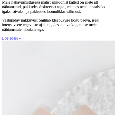
Meie nahaviimistlusega matist silikoonist katted on riiete all
nähtamatud, pakkudes diskreetset tuge., muutes need ideaalseks
igaks rõivaks., ja pakkudes loomulikku välimust.
Vastupidav nakkuvus: Säilitab kleepuvuse kogu päeva, isegi
intensiivsete tegevuste ajal, tagades sujuva kogemuse meie
nähtamatute nibukatetega.
Loe edasi »