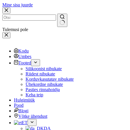
Mine sisu juurde
Tulemusi pole
Kodu
Umbes
Tooted
Silikoonist nibukate
Riidest nibukate
Korduvkasutatav nibukate
Ühekordne nibukate
Pasties rinnahoidja
Keha teip
Hulgimüük
Pood
Blogi
Võtke ühendust
ET
DA