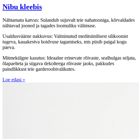
Nibu kleebis
Nähtamatu katvus: Sulandub sujuvalt teie nahatooniga, kõrvaldades
nähtavad jooned ja tagades loomuliku välimuse.
Usaldusväärne nakkuvus: Valmistatud meditsiinilisest silikoonist
tugeva, kauakestva hoidvuse tagamiseks, mis püsib paigal kogu
päeva.
Mitmekülgne kasutus: Ideaalne erinevate rõivaste, sealhulgas seljata,
õlapaelteta ja sügava dekolteega rõivaste jaoks, pakkudes
paindlikkust teie garderoobivalikutes.
Loe edasi »