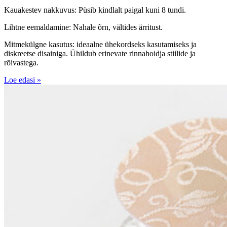
Kauakestev nakkuvus: Püsib kindlalt paigal kuni 8 tundi.
Lihtne eemaldamine: Nahale õrn, vältides ärritust.
Mitmekülgne kasutus: ideaalne ühekordseks kasutamiseks ja
diskreetse disainiga. Ühildub erinevate rinnahoidja stiilide ja
rõivastega.
Loe edasi »