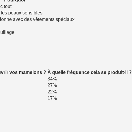
c tout
 les peaux sensibles
tionne avec des vêtements spéciaux
uillage
ouvrir vos mamelons ?
À quelle fréquence cela se produit-il ?
34%
27%
22%
17%