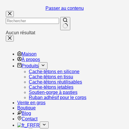
Passer au contenu
Aucun résultat
Maison
À propos
Produits
Cache-tétons en silicone
Cache-tétons en tissu
Cache-tétons réutilisables
Cache-tétons jetables
Soutien-gorge à pasties
Ruban adhésif pour le corps
Vente en gros
Boutique
Blog
Contact
FR