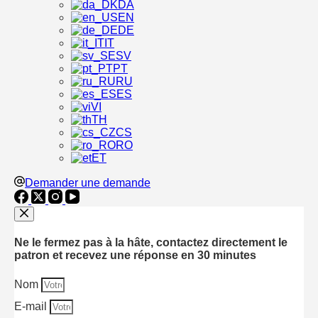
DA
EN
DE
IT
SV
PT
RU
ES
VI
TH
CS
RO
ET
Demander une demande
Ne le fermez pas à la hâte, contactez directement le
patron et recevez une réponse en 30 minutes
Nom
E-mail