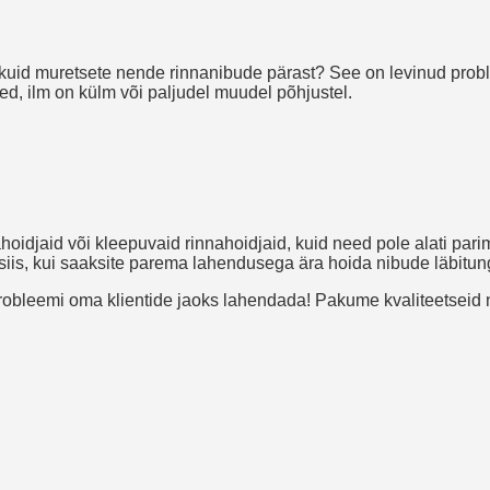
 kuid muretsete nende rinnanibude pärast? See on levinud pro
ed, ilm on külm või paljudel muudel põhjustel.
jaid või kleepuvaid rinnahoidjaid, kuid need pole alati parim 
iis, kui saaksite parema lahendusega ära hoida nibude läbitungi
obleemi oma klientide jaoks lahendada! Pakume kvaliteetseid nib