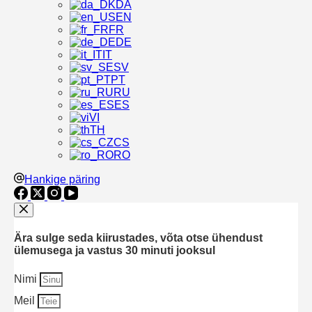
DA
EN
FR
DE
IT
SV
PT
RU
ES
VI
TH
CS
RO
Hankige päring
Ära sulge seda kiirustades, võta otse ühendust
ülemusega ja vastus 30 minuti jooksul
Nimi
Meil