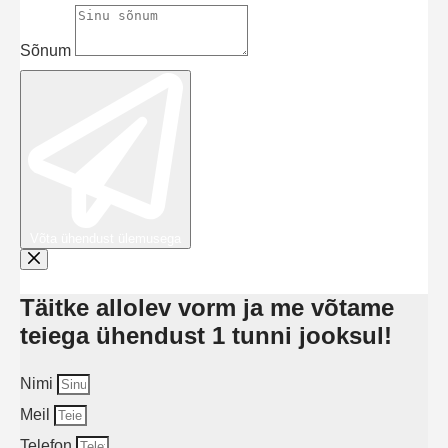
Sõnum
Võta ühendust ülemusega
Täitke allolev vorm ja me võtame
teiega ühendust 1 tunni jooksul!
Nimi
Meil
Telefon