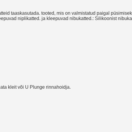
tteid taaskasutada. tooted, mis on valmistatud paigal püsimise
epuvad niplikatted. ja kleepuvad nibukatted.: Silikoonist nibuk
ata kleit või U Plunge rinnahoidja.