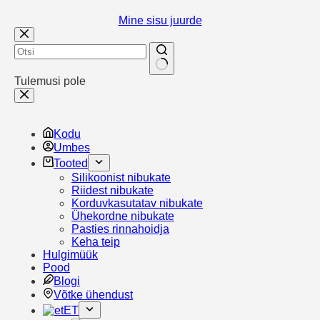
Mine sisu juurde
Tulemusi pole
Kodu
Umbes
Tooted
Silikoonist nibukate
Riidest nibukate
Korduvkasutatav nibukate
Ühekordne nibukate
Pasties rinnahoidja
Keha teip
Hulgimüük
Pood
Blogi
Võtke ühendust
ET