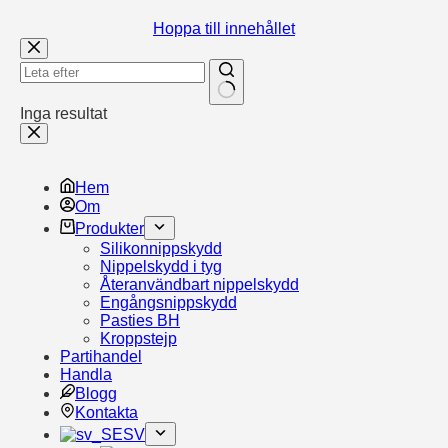
Hoppa till innehållet
Inga resultat
Hem
Om
Produkter
Silikonnippskydd
Nippelskydd i tyg
Återanvändbart nippelskydd
Engångsnippskydd
Pasties BH
Kroppstejp
Partihandel
Handla
Blogg
Kontakta
SV