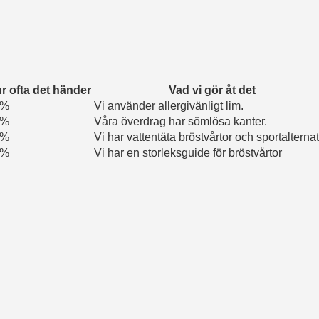
r ofta det händer
Vad vi gör åt det
4%
Vi använder allergivänligt lim.
7%
Våra överdrag har sömlösa kanter.
2%
Vi har vattentäta bröstvårtor och sportalternat
7%
Vi har en storleksguide för bröstvårtor