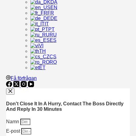
DA
EN
FR
DE
IT
PT
RU
ES
VI
TH
CS
RO
ET
Få förfrågan
Don't Close It In A Hurry, Contact The Boss Directly
And Reply In 30 Minutes
Namn
E-post