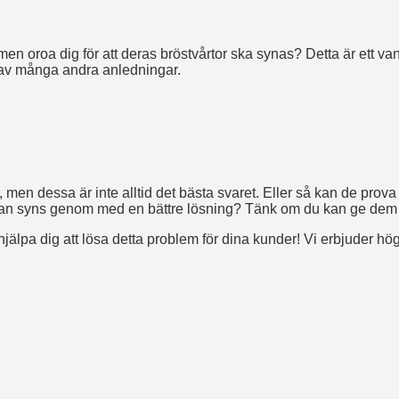
 men oroa dig för att deras bröstvårtor ska synas? Detta är ett va
er av många andra anledningar.
sa är inte alltid det bästa svaret. Eller så kan de prova klädkne
årtan syns genom med en bättre lösning? Tänk om du kan ge dem de
 kan hjälpa dig att lösa detta problem för dina kunder! Vi erbjude