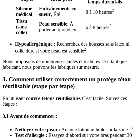
temps durent-ils
Silicone
Entraînements en
2
8 à 10 heures
médical
sueur
, Été
Tissu
Peau sensible
, À
2
(sans
6 à 8 heures
porter au quotidien
colle)
Hypoallergénique :
Recherchez des housses sans latex ni
2
colle dure si votre peau est sensible
.
Nous proposons de nombreuses tailles et matières ! En tant que
fabricant, nous pouvons les fabriquer sur mesure.
3. Comment utiliser correctement un protège-téton
réutilisable (étape par étape)
En utilisant
couvre-tétons réutilisables
C'est facile. Suivez ces
étapes :
3.1 Avant de commencer :
3
Nettoyez votre peau :
Aucune lotion ni huile sur la zone !
Test d'allergie :
Essayez d’abord sur votre bras pendant 30