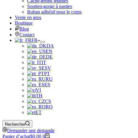
Cache-tétons jetables
Soutien-gorge à pasties
Ruban adhésif pour le corps
Vente en gros
Boutique
Blog
Contact
FR
DA
EN
DE
IT
SV
PT
RU
ES
VI
TH
CS
RO
ET
Rechercher
Demander une demande
Panier d’achat
$
0.00
0