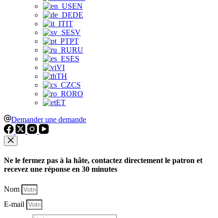
EN
DE
IT
SV
PT
RU
ES
VI
TH
CS
RO
ET
Demander une demande
Ne le fermez pas à la hâte, contactez directement le patron et
recevez une réponse en 30 minutes
Nom
E-mail