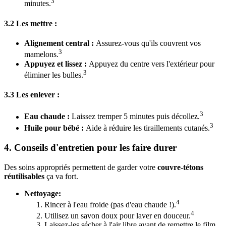
3
minutes.
3.2 Les mettre :
Alignement central :
Assurez-vous qu'ils couvrent vos
3
mamelons.
Appuyez et lissez :
Appuyez du centre vers l'extérieur pour
3
éliminer les bulles.
3.3 Les enlever :
3
Eau chaude :
Laissez tremper 5 minutes puis décollez.
3
Huile pour bébé :
Aide à réduire les tiraillements cutanés.
4. Conseils d'entretien pour les faire durer
Des soins appropriés permettent de garder votre
couvre-tétons
réutilisables
ça va fort.
Nettoyage:
4
Rincer à l'eau froide (pas d'eau chaude !).
4
Utilisez un savon doux pour laver en douceur.
Laissez-les sécher à l'air libre avant de remettre le film