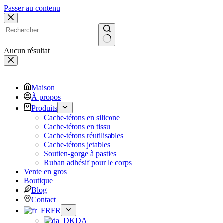
Passer au contenu
Aucun résultat
Maison
À propos
Produits
Cache-tétons en silicone
Cache-tétons en tissu
Cache-tétons réutilisables
Cache-tétons jetables
Soutien-gorge à pasties
Ruban adhésif pour le corps
Vente en gros
Boutique
Blog
Contact
FR
DA