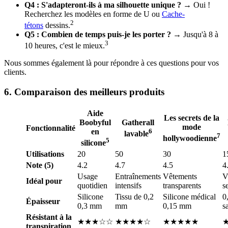
Q4 : S'adapteront-ils à ma silhouette unique ?
→ Oui !
Recherchez les modèles en forme de U ou
Cache-
2
tétons
dessins.
Q5 : Combien de temps puis-je les porter ?
→ Jusqu'à 8 à
3
10 heures, c'est le mieux.
Nous sommes également là pour répondre à ces questions pour vos
clients.
6. Comparaison des meilleurs produits
Aide
Les secrets de la
Boobyful
Gatherall
mode
Fonctionnalité
en
6
lavable
7
hollywoodienne
5
silicone
Utilisations
20
50
30
1
Note (5)
4.2
4.7
4.5
4
Usage
Entraînements
Vêtements
V
Idéal pour
quotidien
intensifs
transparents
s
Silicone
Tissu de 0,2
Silicone médical
0
Épaisseur
0,3 mm
mm
0,15 mm
s
Résistant à la
★★★☆☆
★★★★☆
★★★★★
transpiration