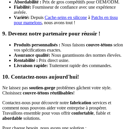
Abordabilité :
Prix de gros compétitifs pour OEM/ODM.
Fiabilité:
Fournisseur de confiance avec une expérience
avérée.
Variété:
Depuis
Cache-seins en silicone
à
Patchs en tissu
pour mamelons
, nous avons tout !
9.
Devenez notre partenaire pour réussir !
Produits personnalisés :
Nous faisons
couvre-tétons
selon
vos spécifications exactes.
Assurance qualité:
Nous garantissons des normes élevées.
Rentabilité :
Prix direct usine.
Livraison rapide:
Traitement rapide des commandes.
10.
Contactez-nous aujourd'hui!
Ne laissez pas
soutien-gorge
problèmes gâchent votre style.
Choisissez
couvre-tétons réutilisables
!
Contactez-nous pour découvrir notre
fabrication
services et
comment nous pouvons aider votre entreprise à prospérer.
Travaillons ensemble pour vous offrir
confortable
, fiable et
abordable
solutions.
Pour chaque besoin, nous avons une solution :