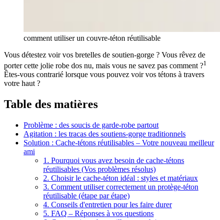
comment utiliser un couvre-téton réutilisable
Vous détestez voir vos bretelles de soutien-gorge ? Vous rêvez de
1
porter cette jolie robe dos nu, mais vous ne savez pas comment ?
Êtes-vous contrarié lorsque vous pouvez voir vos tétons à travers
votre haut ?
Table des matières
Problème : des soucis de garde-robe partout
Agitation : les tracas des soutiens-gorge traditionnels
Solution : Cache-tétons réutilisables – Votre nouveau meilleur
ami
1. Pourquoi vous avez besoin de cache-tétons
réutilisables (Vos problèmes résolus)
2. Choisir le cache-téton idéal : styles et matériaux
3. Comment utiliser correctement un protège-téton
réutilisable (étape par étape)
4. Conseils d'entretien pour les faire durer
5. FAQ – Réponses à vos questions