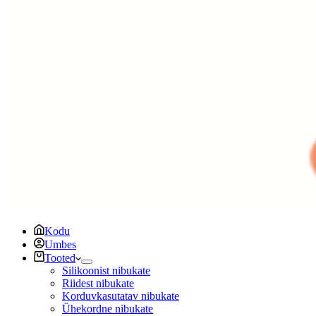
Kodu
Umbes
Tooted
Silikoonist nibukate
Riidest nibukate
Korduvkasutatav nibukate
Ühekordne nibukate