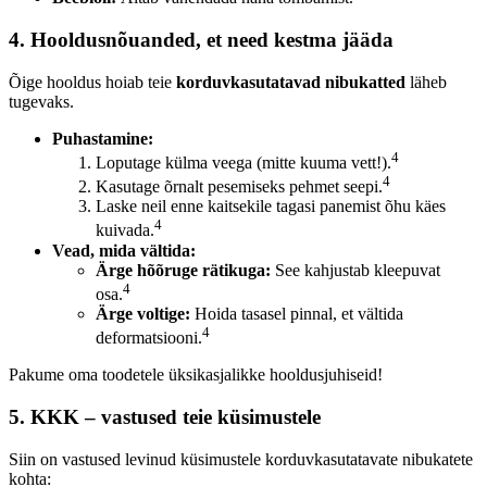
4. Hooldusnõuanded, et need kestma jääda
Õige hooldus hoiab teie
korduvkasutatavad nibukatted
läheb
tugevaks.
Puhastamine:
4
Loputage külma veega (mitte kuuma vett!).
4
Kasutage õrnalt pesemiseks pehmet seepi.
Laske neil enne kaitsekile tagasi panemist õhu käes
4
kuivada.
Vead, mida vältida:
Ärge hõõruge rätikuga:
See kahjustab kleepuvat
4
osa.
Ärge voltige:
Hoida tasasel pinnal, et vältida
4
deformatsiooni.
Pakume oma toodetele üksikasjalikke hooldusjuhiseid!
5. KKK – vastused teie küsimustele
Siin on vastused levinud küsimustele korduvkasutatavate nibukatete
kohta: