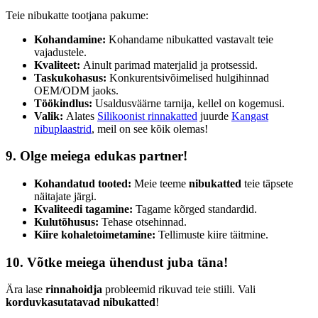
Teie nibukatte tootjana pakume:
Kohandamine:
Kohandame nibukatted vastavalt teie
vajadustele.
Kvaliteet:
Ainult parimad materjalid ja protsessid.
Taskukohasus:
Konkurentsivõimelised hulgihinnad
OEM/ODM jaoks.
Töökindlus:
Usaldusväärne tarnija, kellel on kogemusi.
Valik:
Alates
Silikoonist rinnakatted
juurde
Kangast
nibuplaastrid
, meil on see kõik olemas!
9.
Olge meiega edukas partner!
Kohandatud tooted:
Meie teeme
nibukatted
teie täpsete
näitajate järgi.
Kvaliteedi tagamine:
Tagame kõrged standardid.
Kulutõhusus:
Tehase otsehinnad.
Kiire kohaletoimetamine:
Tellimuste kiire täitmine.
10.
Võtke meiega ühendust juba täna!
Ära lase
rinnahoidja
probleemid rikuvad teie stiili. Vali
korduvkasutatavad nibukatted
!