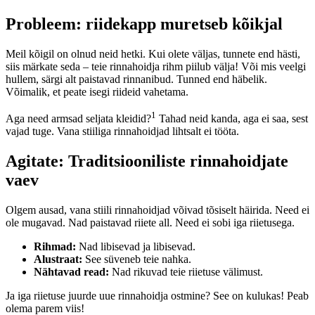
Probleem: riidekapp muretseb kõikjal
Meil kõigil on olnud neid hetki. Kui olete väljas, tunnete end hästi,
siis märkate seda – teie rinnahoidja rihm piilub välja! Või mis veelgi
hullem, särgi alt paistavad rinnanibud. Tunned end häbelik.
Võimalik, et peate isegi riideid vahetama.
1
Aga need armsad seljata kleidid?
Tahad neid kanda, aga ei saa, sest
vajad tuge. Vana stiiliga rinnahoidjad lihtsalt ei tööta.
Agitate: Traditsiooniliste rinnahoidjate
vaev
Olgem ausad, vana stiili rinnahoidjad võivad tõsiselt häirida. Need ei
ole mugavad. Nad paistavad riiete all. Need ei sobi iga riietusega.
Rihmad:
Nad libisevad ja libisevad.
Alustraat:
See süveneb teie nahka.
Nähtavad read:
Nad rikuvad teie riietuse välimust.
Ja iga riietuse juurde uue rinnahoidja ostmine? See on kulukas! Peab
olema parem viis!