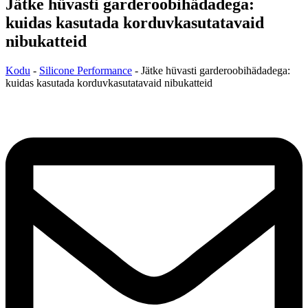
Jätke hüvasti garderoobihädadega:
kuidas kasutada korduvkasutatavaid
nibukatteid
Kodu
-
Silicone Performance
-
Jätke hüvasti garderoobihädadega:
kuidas kasutada korduvkasutatavaid nibukatteid