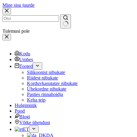
Mine sisu juurde
Tulemusi pole
Kodu
Umbes
Tooted
Silikoonist nibukate
Riidest nibukate
Korduvkasutatav nibukate
Ühekordne nibukate
Pasties rinnahoidja
Keha teip
Hulgimüük
Pood
Blogi
Võtke ühendust
ET
DA