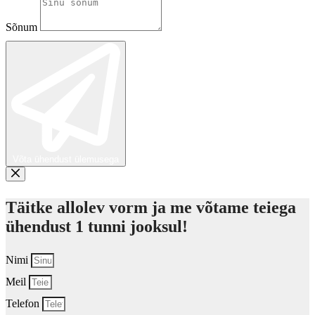
Sõnum
Võta ühendust ülemusega
Täitke allolev vorm ja me võtame teiega
ühendust 1 tunni jooksul!
Nimi
Meil
Telefon