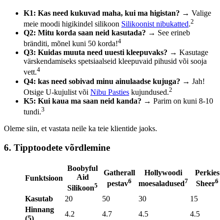
K1: Kas need kukuvad maha, kui ma higistan?
→ Valige
2
meie moodi higikindel silikoon
Silikoonist nibukatted
.
Q2: Mitu korda saan neid kasutada?
→ See erineb
4
bränditi, mõnel kuni 50 korda!
Q3: Kuidas muuta need uuesti kleepuvaks?
→ Kasutage
värskendamiseks spetsiaalseid kleepuvaid pihusid või sooja
4
vett.
Q4: kas need sobivad minu ainulaadse kujuga?
→ Jah!
2
Otsige U-kujulist või
Nibu Pasties
kujundused.
K5: Kui kaua ma saan neid kanda?
→ Parim on kuni 8-10
3
tundi.
Oleme siin, et vastata neile ka teie klientide jaoks.
6. Tipptoodete võrdlemine
Boobyful
Gatherall
Hollywoodi
Perkies
Aid
Funktsioon
6
7
6
pestav
moesaladused
Sheer
5
Silikoon
Kasutab
20
50
30
15
Hinnang
4.2
4.7
4.5
4.5
(5)