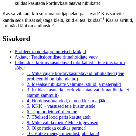
kuidas kasutada korduvkasutatavat nibukatet
Kas sa vihkad, kui su rinnahoidjapaelad paistavad? Kas soovite
1
kanda seda ilusat seljataga kleiti, kuid ei tea, kuidas?
Kas sa ärritud,
kui näed läbi oma nibusid?
Sisukord
Probleem: riidekapp muretseb kõikjal
Agitate: Traditsiooniliste rinnahoidjate vaev
Lahendus: korduvkasutatavad nibukatted – teie uus parim
sõber
1. Miks vajate korduvkasutatavaid nibukatteid (teie
probleemid on lahendatud)
2. Ideaalse nibukatte valimine: stiilid ja materjalid
3. Kuidas kasutada korduvkasutatavat rinnanibu katet
(samm-sammult)
4. Hooldusnõuanded, et need kestma jääda
5. KKK – vastused teie küsimustele
6. Tipptoodete võrdlemine
7. Tõelised lood päris kasutajatelt
8. Miks valida meid? Meie tugevused
9. Olge meiega edukas partner!
10. Võtke meiega ühendust juba täna!