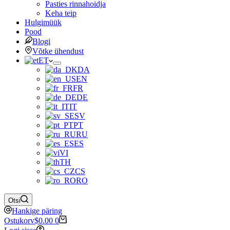
Pasties rinnahoidja
Keha teip
Hulgimüük
Pood
Blogi
Võtke ühendust
ET
DA
EN
FR
DE
IT
SV
PT
RU
ES
VI
TH
CS
RO
Otsi
Hankige päring
Ostukorv
$
0.00
0