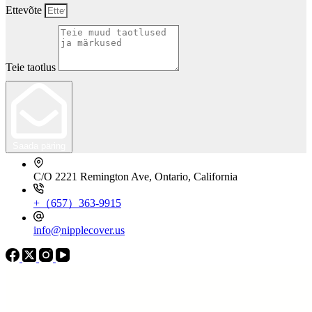
Ettevõte
Teie taotlus
Saada päring
C/O 2221 Remington Ave, Ontario, California
+（657）363-9915
info@nipplecover.us