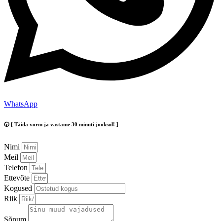
WhatsApp
🕢 [ Täida vorm ja vastame 30 minuti jooksul! ]
Nimi
Meil
Telefon
Ettevõte
Kogused
Riik
Sõnum