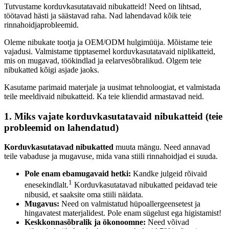
Tutvustame korduvkasutatavaid nibukatteid! Need on lihtsad,
töötavad hästi ja säästavad raha. Nad lahendavad kõik teie
rinnahoidjaprobleemid.
Oleme nibukate tootja ja OEM/ODM hulgimüüja. Mõistame teie
vajadusi. Valmistame tipptasemel korduvkasutatavaid niplikatteid,
mis on mugavad, töökindlad ja eelarvesõbralikud. Olgem teie
nibukatted kõigi asjade jaoks.
Kasutame parimaid materjale ja uusimat tehnoloogiat, et valmistada
teile meeldivaid nibukatteid. Ka teie kliendid armastavad neid.
1. Miks vajate korduvkasutatavaid nibukatteid (teie
probleemid on lahendatud)
Korduvkasutatavad nibukatted
muuta mängu. Need annavad
teile vabaduse ja mugavuse, mida vana stiili rinnahoidjad ei suuda.
Pole enam ebamugavaid hetki:
Kandke julgeid rõivaid
1
enesekindlalt.
Korduvkasutatavad nibukatted peidavad teie
nibusid, et saaksite oma stiili näidata.
Mugavus:
Need on valmistatud hüpoallergeensetest ja
hingavatest materjalidest. Pole enam sügelust ega higistamist!
Keskkonnasõbralik ja ökonoomne:
Need võivad