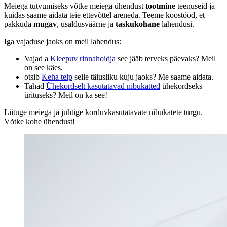
Meiega tutvumiseks võtke meiega ühendust
tootmine
teenuseid ja
kuidas saame aidata teie ettevõttel areneda. Teeme koostööd, et
pakkuda
mugav
, usaldusväärne ja
taskukohane
lahendusi.
Iga vajaduse jaoks on meil lahendus:
Vajad a
Kleepuv rinnahoidja
see jääb terveks päevaks? Meil
on see käes.
otsib
Keha teip
selle täiusliku kuju jaoks? Me saame aidata.
Tahad
Ühekordselt kasutatavad nibukatted
ühekordseks
ürituseks? Meil on ka see!
Liituge meiega ja juhtige korduvkasutatavate nibukatete turgu.
Võtke kohe ühendust!