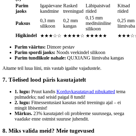
Parim
Igapäevane
Rasked
Läbipaistvad
Kitsad
jaoks
kandmine
treeningud
riided
riided
0,15 mm
0,3 mm
0,2 mm
0,25 mm
Paksus
meditsiiniline
silikoon
kangas
liimivaba
silikoon
Higikindel
★★★☆☆
★★★★☆
★★★★★
★★★☆
Parim väärtus:
Dimore pestav
Parim spordi jaoks:
Noods veekindel silikoon
Parim tundlikule nahale:
QUXIANG liimivaba kangas
Aitame teil luua liini, mis vastab igaühe vajadustele.
7. Tõelised lood päris kasutajatelt
1. lugu:
Pruut kandis
Korduvkasutatavad nibukatted
tema
pulmadeks; nad seisid paigal 8 tundi!
2. lugu:
Fitnessentusiast kasutas neid treeningu ajal – ei
mingit libisemist!
Märkus.
23% kasutajatel oli probleeme suurusega, seega
vaadake enne ostmist suuruse juhendit.
8.
Miks valida meid? Meie tugevused