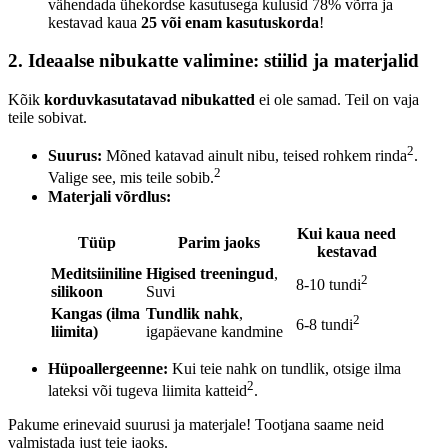
vähendada ühekordse kasutusega kulusid 78% võrra ja
kestavad kaua
25 või enam kasutuskorda
!
2. Ideaalse nibukatte valimine: stiilid ja materjalid
Kõik
korduvkasutatavad nibukatted
ei ole samad. Teil on vaja
teile sobivat.
2
Suurus:
Mõned katavad ainult nibu, teised rohkem rinda
.
2
Valige see, mis teile sobib.
Materjali võrdlus:
Kui kaua need
Tüüp
Parim jaoks
kestavad
Meditsiiniline
Higised treeningud
,
2
8-10 tundi
silikoon
Suvi
Kangas (ilma
Tundlik nahk
,
2
6-8 tundi
liimita)
igapäevane kandmine
Hüpoallergeenne:
Kui teie nahk on tundlik, otsige ilma
2
lateksi või tugeva liimita katteid
.
Pakume erinevaid suurusi ja materjale! Tootjana saame neid
valmistada just teie jaoks.