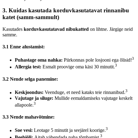
3. Kuidas kasutada korduvkasutatavat rinnanibu
katet (samm-sammult)
Kasutades
korduvkasutatavad nibukatted
on lihtne. Järgige neid
samme.
3.1 Enne alustamist:
3
Puhastage oma nahka:
Piirkonnas pole losjooni ega õlisid!
3
Allergia test:
Esmalt proovige oma käsi 30 minutit.
3.2 Nende selga panemine:
3
Keskjoondus:
Veenduge, et need kataks teie rinnanibud.
Vajutage ja siluge:
Mullide eemaldamiseks vajutage keskelt
3
allapoole.
3.3 Nende mahavõtmine:
3
Soe vesi:
Leotage 5 minutit ja seejärel koorige.
3
Beebiõli:
Aitab vähendada naha tõmbamist.