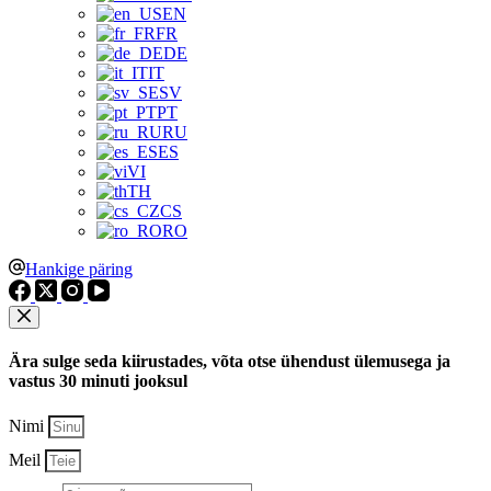
EN
FR
DE
IT
SV
PT
RU
ES
VI
TH
CS
RO
Hankige päring
Ära sulge seda kiirustades, võta otse ühendust ülemusega ja
vastus 30 minuti jooksul
Nimi
Meil