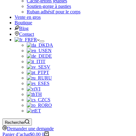
Cache-tétons jetables
Soutien-gorge à pasties
Ruban adhésif pour le corps
Vente en gros
Boutique
Blog
Contact
FR
DA
EN
DE
IT
SV
PT
RU
ES
VI
TH
CS
RO
ET
Rechercher
Demander une demande
Panier d’achat
$
0.00
0