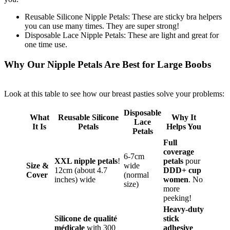
Reusable Silicone Nipple Petals: These are sticky bra helpers
you can use many times. They are super strong!
Disposable Lace Nipple Petals: These are light and great for
one time use.
Why Our Nipple Petals Are Best for Large Boobs
Look at this table to see how our breast pasties solve your problems:
Disposable
What
Reusable Silicone
Why It
Lace
It Is
Petals
Helps You
Petals
Full
coverage
6-7cm
XXL nipple petals
!
petals
pour
Size &
wide
12cm (about 4.7
DDD+ cup
Cover
(normal
inches) wide
women
. No
size)
more
peeking!
Heavy-duty
Silicone de qualité
stick
médicale
with 300
adhesive