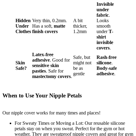
Invisible
under
fabric
.
Hidden
Very thin, 0.2mm.
A bit
Looks
Under
Has a soft,
matte
thicker,
smooth
Clothes
finish covers
1.2mm
under
T-
shirt
invisible
covers
.
Latex-free
Safe, but
Rash-free
adhesive
. Good for
Skin
might not
silicone
.
sensitive skin
Safe?
be as
Body-safe
pasties
. Safe for
gentle
adhesive
.
mastectomy covers
.
When to Use Your Nipple Petals
Our nipple cover works for many times and places!
For Sweaty Times or Moving a Lot: Our reusable silicone
petals stay on when you sweat. Perfect for the gym or hot
weather. They are sweatproof nipple covers and great for gym