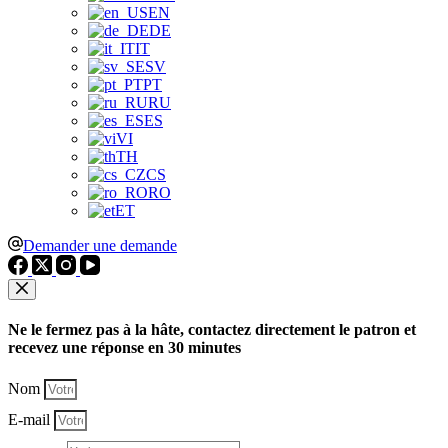
EN
DE
IT
SV
PT
RU
ES
VI
TH
CS
RO
ET
Demander une demande
Ne le fermez pas à la hâte, contactez directement le patron et
recevez une réponse en 30 minutes
Nom
E-mail