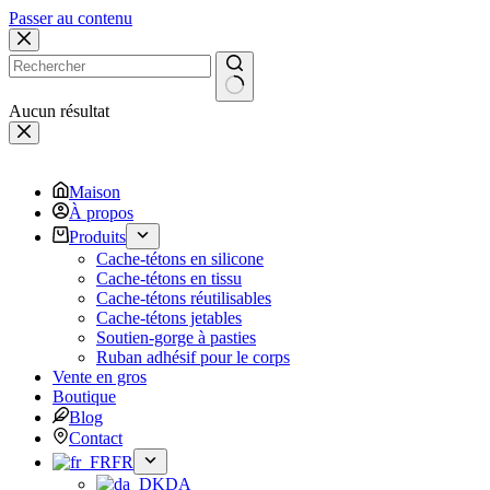
Passer au contenu
Aucun résultat
Maison
À propos
Produits
Cache-tétons en silicone
Cache-tétons en tissu
Cache-tétons réutilisables
Cache-tétons jetables
Soutien-gorge à pasties
Ruban adhésif pour le corps
Vente en gros
Boutique
Blog
Contact
FR
DA