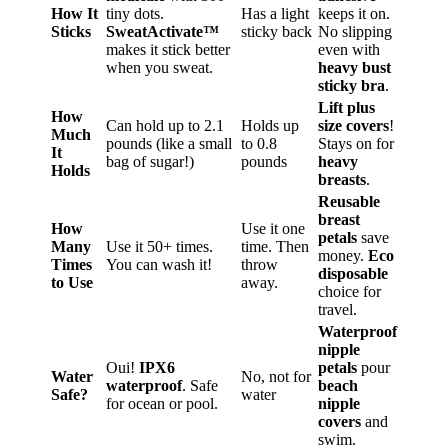
How It
tiny dots.
Has a light
keeps it on.
Sticks
SweatActivate™
sticky back
No slipping
makes it stick better
even with
when you sweat.
heavy bust
sticky bra
.
Lift plus
How
Can hold up to 2.1
Holds up
size covers
!
Much
pounds (like a small
to 0.8
Stays on for
It
bag of sugar!)
pounds
heavy
Holds
breasts
.
Reusable
breast
How
Use it one
petals
save
Many
Use it 50+ times.
time. Then
money.
Eco
Times
You can wash it!
throw
disposable
to Use
away.
choice for
travel.
Waterproof
nipple
Oui!
IPX6
petals
pour
Water
No, not for
waterproof
. Safe
beach
Safe?
water
for ocean or pool.
nipple
covers
and
swim.