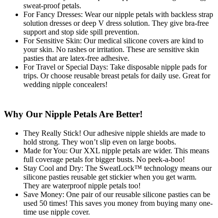
sweat-proof petals.
For Fancy Dresses: Wear our nipple petals with backless strap
solution dresses or deep V dress solution. They give bra-free
support and stop side spill prevention.
For Sensitive Skin: Our medical silicone covers are kind to
your skin. No rashes or irritation. These are sensitive skin
pasties that are latex-free adhesive.
For Travel or Special Days: Take disposable nipple pads for
trips. Or choose reusable breast petals for daily use. Great for
wedding nipple concealers!
Why Our Nipple Petals Are Better!
They Really Stick! Our adhesive nipple shields are made to
hold strong. They won’t slip even on large boobs.
Made for You: Our XXL nipple petals are wider. This means
full coverage petals for bigger busts. No peek-a-boo!
Stay Cool and Dry: The SweatLock™ technology means our
silicone pasties reusable get stickier when you get warm.
They are waterproof nipple petals too!
Save Money: One pair of our reusable silicone pasties can be
used 50 times! This saves you money from buying many one-
time use nipple cover.