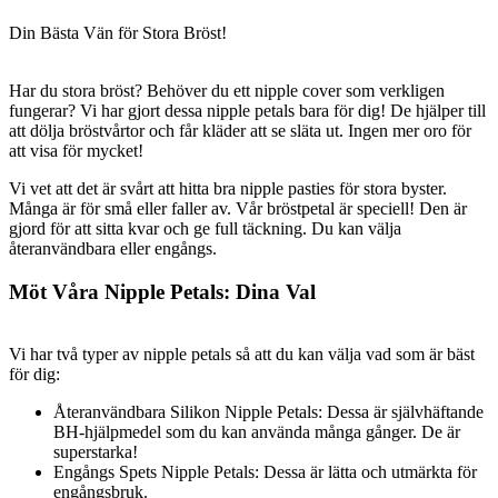
Din Bästa Vän för Stora Bröst!
Har du stora bröst? Behöver du ett nipple cover som verkligen
fungerar? Vi har gjort dessa nipple petals bara för dig! De hjälper till
att dölja bröstvårtor och får kläder att se släta ut. Ingen mer oro för
att visa för mycket!
Vi vet att det är svårt att hitta bra nipple pasties för stora byster.
Många är för små eller faller av. Vår bröstpetal är speciell! Den är
gjord för att sitta kvar och ge full täckning. Du kan välja
återanvändbara eller engångs.
Möt Våra Nipple Petals: Dina Val
Vi har två typer av nipple petals så att du kan välja vad som är bäst
för dig:
Återanvändbara Silikon Nipple Petals: Dessa är självhäftande
BH-hjälpmedel som du kan använda många gånger. De är
superstarka!
Engångs Spets Nipple Petals: Dessa är lätta och utmärkta för
engångsbruk.