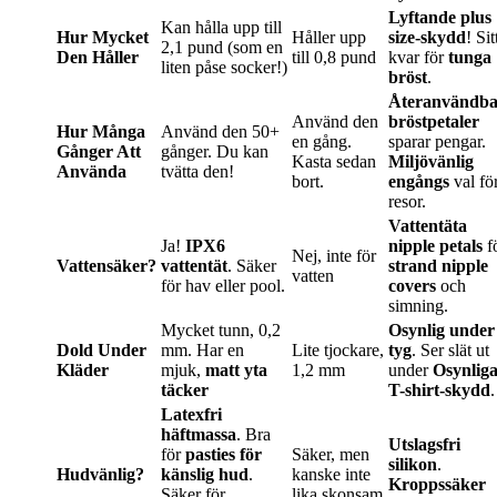
Lyftande plus
Kan hålla upp till
Hur Mycket
Håller upp
size-skydd
! Sit
2,1 pund (som en
Den Håller
till 0,8 pund
kvar för
tunga
liten påse socker!)
bröst
.
Återanvändba
Använd den
bröstpetaler
Hur Många
Använd den 50+
en gång.
sparar pengar.
Gånger Att
gånger. Du kan
Kasta sedan
Miljövänlig
Använda
tvätta den!
bort.
engångs
val fö
resor.
Vattentäta
Ja!
IPX6
nipple petals
f
Nej, inte för
Vattensäker?
vattentät
. Säker
strand nipple
vatten
för hav eller pool.
covers
och
simning.
Mycket tunn, 0,2
Osynlig under
Dold Under
mm. Har en
Lite tjockare,
tyg
. Ser slät ut
Kläder
mjuk,
matt yta
1,2 mm
under
Osynlig
täcker
T-shirt-skydd
.
Latexfri
häftmassa
. Bra
Utslagsfri
för
pasties för
Säker, men
silikon
.
Hudvänlig?
känslig hud
.
kanske inte
Kroppssäker
Säker för
lika skonsam