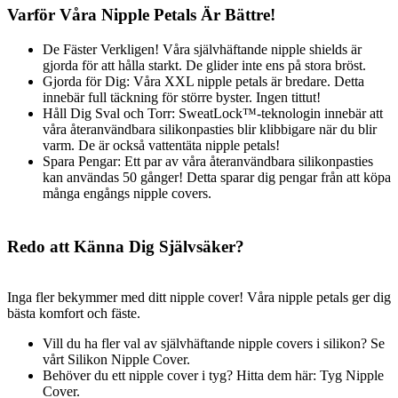
Varför Våra Nipple Petals Är Bättre!
De Fäster Verkligen! Våra självhäftande nipple shields är
gjorda för att hålla starkt. De glider inte ens på stora bröst.
Gjorda för Dig: Våra XXL nipple petals är bredare. Detta
innebär full täckning för större byster. Ingen tittut!
Håll Dig Sval och Torr: SweatLock™-teknologin innebär att
våra återanvändbara silikonpasties blir klibbigare när du blir
varm. De är också vattentäta nipple petals!
Spara Pengar: Ett par av våra återanvändbara silikonpasties
kan användas 50 gånger! Detta sparar dig pengar från att köpa
många engångs nipple covers.
Redo att Känna Dig Självsäker?
Inga fler bekymmer med ditt nipple cover! Våra nipple petals ger dig
bästa komfort och fäste.
Vill du ha fler val av självhäftande nipple covers i silikon? Se
vårt Silikon Nipple Cover.
Behöver du ett nipple cover i tyg? Hitta dem här: Tyg Nipple
Cover.