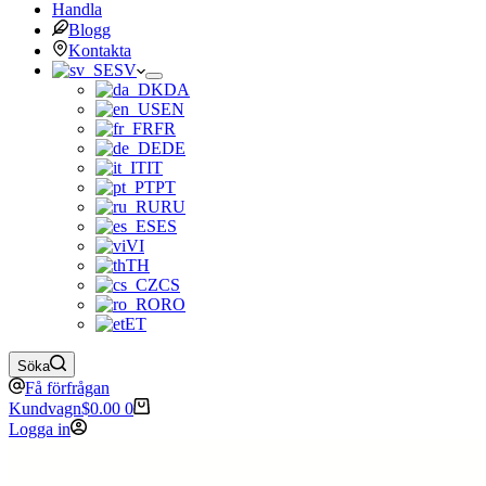
Handla
Blogg
Kontakta
SV
DA
EN
FR
DE
IT
PT
RU
ES
VI
TH
CS
RO
ET
Söka
Få förfrågan
Kundvagn
$
0.00
0
Logga in