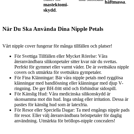
häftmassa
.
mastektomi-
skydd
.
När Du Ska Använda Dina Nipple Petals
Vårt nipple cover fungerar för många tillfällen och platser!
För Svettiga Tillfällen eller Mycket Rörelse: Våra
återanvändbara silikonpetaler sitter kvar när du svettas.
Perfekt för gymmet eller varmt väder. De är svettsäkra nipple
covers och utmärkta för svettsäkra gympetaler.
För Fina Klänningar: Bär våra nipple petals med rygglösa
klänningar med bandlösning eller klänningar med djup V-
ringning. De ger BH-fritt stöd och förhindrar sidospill.
För Känslig Hud: Våra medicinska silikonskydd är
skonsamma mot din hud. Inga utslag eller irritation. Dessa är
pasties för känslig hud som är latexfria.
För Resor eller Speciella Dagar: Ta med engångs nipple pads
för resor. Eller välj återanvändbara bröstpetaler för daglig
användning. Utmärkta för bröllops-nipple concealers!