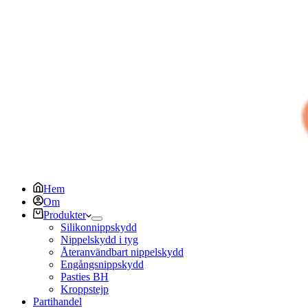
Hem
Om
Produkter
Silikonnippskydd
Nippelskydd i tyg
Återanvändbart nippelskydd
Engångsnippskydd
Pasties BH
Kroppstejp
Partihandel