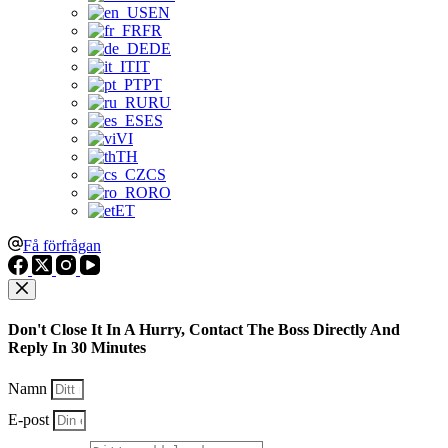
EN
FR
DE
IT
PT
RU
ES
VI
TH
CS
RO
ET
Få förfrågan
Don't Close It In A Hurry, Contact The Boss Directly And
Reply In 30 Minutes
Namn
E-post