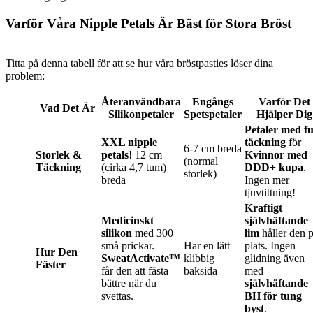
Varför Våra Nipple Petals Är Bäst för Stora Bröst
Titta på denna tabell för att se hur våra bröstpasties löser dina
problem:
Återanvändbara
Engångs
Varför Det
Vad Det Är
Silikonpetaler
Spetspetaler
Hjälper Dig
Petaler med fu
XXL nipple
täckning
för
6-7 cm breda
Storlek &
petals
! 12 cm
Kvinnor med
(normal
Täckning
(cirka 4,7 tum)
DDD+ kupa
.
storlek)
breda
Ingen mer
tjuvtittning!
Kraftigt
Medicinskt
självhäftande
silikon
med 300
lim
håller den 
små prickar.
Har en lätt
plats. Ingen
Hur Den
SweatActivate™
klibbig
glidning även
Fäster
får den att fästa
baksida
med
bättre när du
självhäftande
svettas.
BH för tung
byst
.