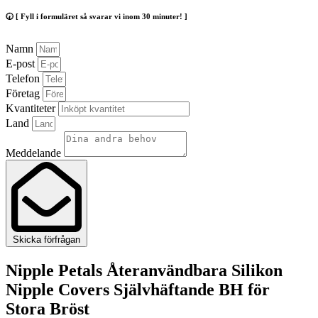
🕢 [ Fyll i formuläret så svarar vi inom 30 minuter! ]
Namn
E-post
Telefon
Företag
Kvantiteter
Land
Meddelande
Skicka förfrågan
Nipple Petals Återanvändbara Silikon
Nipple Covers Självhäftande BH för
Stora Bröst