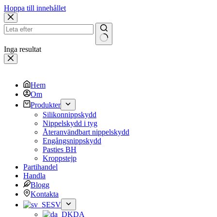
Hoppa till innehållet
Inga resultat
Hem
Om
Produkter
Silikonnippskydd
Nippelskydd i tyg
Återanvändbart nippelskydd
Engångsnippskydd
Pasties BH
Kroppstejp
Partihandel
Handla
Blogg
Kontakta
SV
DA