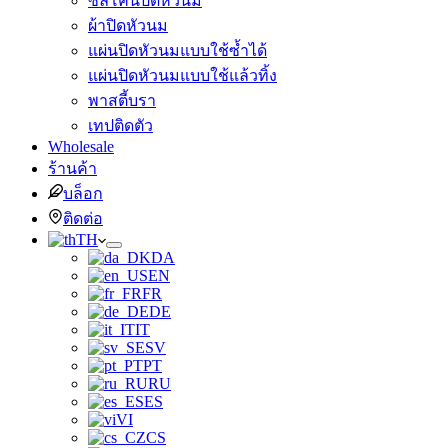
ซิลิโคนปิดหัวนม
ผ้าปิดหัวนม
แผ่นปิดหัวนมแบบใช้ซ้ำได้
แผ่นปิดหัวนมแบบใช้แล้วทิ้ง
พาสตี้บรา
เทปติดตัว
Wholesale
ร้านค้า
บล็อก
ติดต่อ
TH
DA
EN
FR
DE
IT
SV
PT
RU
ES
VI
CS