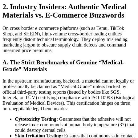
2. Industry Insiders: Authentic Medical
Materials vs. E-Commerce Buzzwords
On cross-border e-commerce platforms (such as Temu, TikTok
Shop, and SHEIN), high-volume cross-border trading entities
frequently distort technical terminology. They deploy misleading
marketing jargon to obscure supply chain defects and command
unearned price premiums.
A. The Strict Benchmarks of Genuine “Medical-
Grade” Materials
In the upstream manufacturing backend, a material cannot legally or
professionally be claimed as “Medical-Grade” unless backed by
official third-party testing reports (issued by bodies like SGS,
Intertek, or TÜV) certifying compliance with ISO 10993 (Biological
Evaluation of Medical Devices). This certification hinges on three
non-negotiable legal benchmarks:
Cytotoxicity Testing:
Guarantees that the adhesive will not
release toxic compounds at human body temperature (37) that
could destroy dermal cells.
Skin Irritation Testing:
Ensures that continuous skin contact