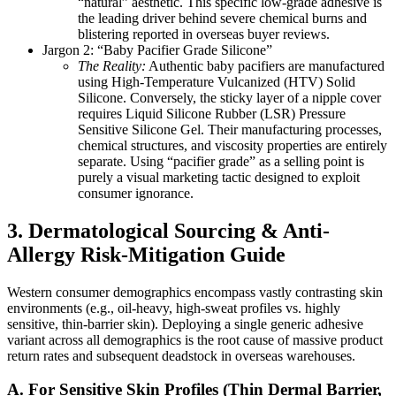
“natural” aesthetic. This specific low-grade adhesive is
the leading driver behind severe chemical burns and
blistering reported in overseas buyer reviews.
Jargon 2: “Baby Pacifier Grade Silicone”
The Reality:
Authentic baby pacifiers are manufactured
using High-Temperature Vulcanized (HTV) Solid
Silicone. Conversely, the sticky layer of a nipple cover
requires Liquid Silicone Rubber (LSR) Pressure
Sensitive Silicone Gel. Their manufacturing processes,
chemical structures, and viscosity properties are entirely
separate. Using “pacifier grade” as a selling point is
purely a visual marketing tactic designed to exploit
consumer ignorance.
3. Dermatological Sourcing & Anti-
Allergy Risk-Mitigation Guide
Western consumer demographics encompass vastly contrasting skin
environments (e.g., oil-heavy, high-sweat profiles vs. highly
sensitive, thin-barrier skin). Deploying a single generic adhesive
variant across all demographics is the root cause of massive product
return rates and subsequent deadstock in overseas warehouses.
A. For Sensitive Skin Profiles (Thin Dermal Barrier,