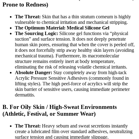
Prone to Redness)
The Threat:
Skin that has a thin stratum corneum is highly
vulnerable to chemical irritation and mechanical stripping.
The Optimum Material:
Medical Silicone Gel
The Sourcing Logic:
Silicone gel functions via “physical
suction” and surface tension. It does not deeply penetrate
human skin pores, ensuring that when the cover is peeled off,
it does not forcefully strip away healthy skin layers (avoiding
mechanical trauma). Furthermore, its macromolecular
structure remains entirely inert at body temperature,
eliminating the risk of releasing volatile chemical irritants.
Absolute Danger:
Stay completely away from high-tack
Acrylic Pressure Sensitive Adhesives (commonly found in
lifting styles). The high peel-force of acrylics will strip the
skin barrier of sensitive users, causing immediate perimeter
dermatitis.
B. For Oily Skin / High-Sweat Environments
(Athletic, Festival, or Summer Wear)
The Threat:
Heavy sebum and sweat secretions instantly
create a lubricated film over standard adhesives, neutralizing
surface tension and causing immediate slippage.