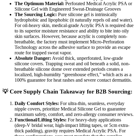
The Optimum Material:
Perforated Medical Acrylic PSA or
Silicone Gel with Engineered Sweat-Drainage Grooves
The Sourcing Logic:
Pure silicone gel is intrinsically
hydrophobic and lipophobic (it naturally repels oil and water).
For oil-heavy skin, medical-grade Acrylic PSA is required due
to its superior moisture resistance and ability to bite into oily
skin surfaces. However, because acrylic is completely non-
breathable, the factory must implement Micro-Perforation
Technology across the adhesive surface to provide an escape
route for trapped sweat vapor.
Absolute Danger:
Avoid thick, unperforated, low-grade
silicone covers. Trapping sweat and oil beneath a solid, non-
breathable silicone dome over extended periods creates a
localized, high-humidity “greenhouse effect,” which acts as a
100% guarantee for heat rashes and severe contact dermatitis.
💡 Core Supply Chain Takeaway for B2B Sourcing:
Daily Comfort Styles:
For ultra-thin, seamless, everyday
nipple covers, prioritize Medical Silicone Gel to guarantee
maximum safety, comfort, and zero-allergy consumer reviews.
Functional/Lifting Styles:
For heavy-duty applications
(deep-V bridal wear, high-impact lifting tapes, or 5cm extra-
thick padding), gravity requires Medical Acrylic PSA. For