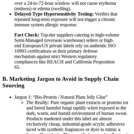
over a 24-to-72-hour window will not cause erythema
(redness) or edema (swelling).
Delayed-Type Hypersensitivity Testing:
Verifies that
repeated long-term exposure will not trigger a chronic
immune system allergic response.
Fact Check:
Top-tier suppliers catering to high-volume
Semi-Managed (overseas warehouse) sellers or high-
end European/US private labels rely on authentic ISO
10993 certifications as their primary defense
mechanism against strict Western regulatory
compliances like REACH and California Proposition
65.
B. Marketing Jargon to Avoid in Supply Chain
Sourcing
Jargon 1: “Bio-Protein / Natural Plant Jelly Glue”
The Reality:
Pure organic plant extracts or proteins rot
and breed harmful fungi rapidly when exposed to the
dark, warm, and humid environment of human sweat.
Products marketed under this label are almost
exclusively cheap, industrial-grade acrylic adhesives
laced with synthetic fragrances or dyes to mimic a