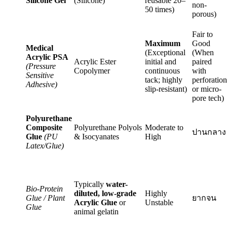
Silicone Gel
(Silicone)
reusable 20–
non-
50 times)
porous)
Fair to
Maximum
Good
Medical
(Exceptional
(When
Acrylic PSA
Acrylic Ester
initial and
paired
(Pressure
Copolymer
continuous
with
Sensitive
tack; highly
perforation
Adhesive)
slip-resistant)
or micro-
pore tech)
Polyurethane
Composite
Polyurethane Polyols
Moderate to
ปานกลาง
Glue
(PU
& Isocyanates
High
Latex/Glue)
Typically
water-
Bio-Protein
diluted, low-grade
Highly
Glue / Plant
ยากจน
Acrylic Glue
or
Unstable
Glue
animal gelatin