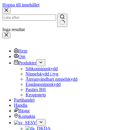
Hoppa till innehållet
Inga resultat
Hem
Om
Produkter
Silikonnippskydd
Nippelskydd i tyg
Återanvändbart nippelskydd
Engångsnippskydd
Pasties BH
Kroppstejp
Partihandel
Handla
Blogg
Kontakta
SV
DA