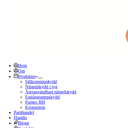
Hem
Om
Produkter
Silikonnippskydd
Nippelskydd i tyg
Återanvändbart nippelskydd
Engångsnippskydd
Pasties BH
Kroppstejp
Partihandel
Handla
Blogg