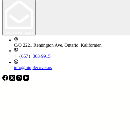
Skicka förfrågan
C/O 2221 Remington Ave, Ontario, Kalifornien
+（657）363-9915
info@nipplecover.us