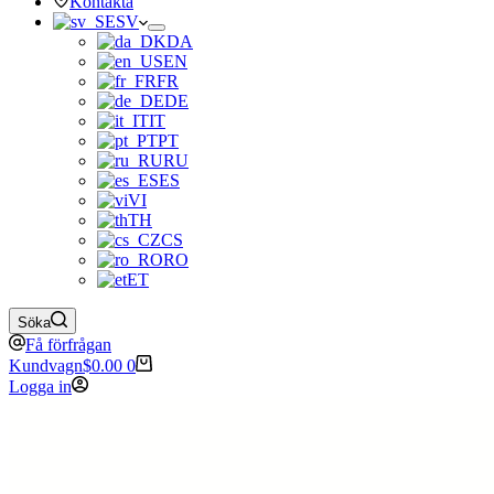
Kontakta
SV
DA
EN
FR
DE
IT
PT
RU
ES
VI
TH
CS
RO
ET
Söka
Få förfrågan
Kundvagn
$
0.00
0
Logga in