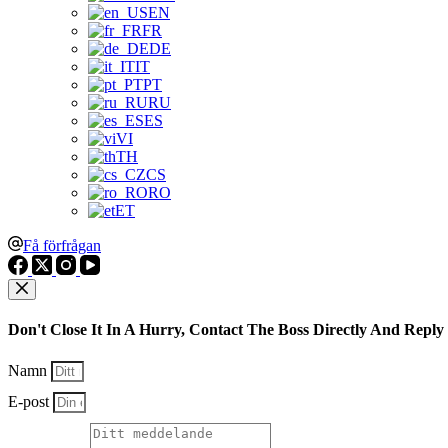
EN
FR
DE
IT
PT
RU
ES
VI
TH
CS
RO
ET
Få förfrågan
Don't Close It In A Hurry, Contact The Boss Directly And Reply
Namn
E-post